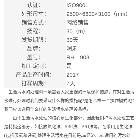
认证：
ISO9001
外形尺寸：
9500×6600×3100（mm）
销售方式：
网络销售
扬程：
30（m）
发货期限：
30天
品牌：
润禾
型号：
RH—903
加工定制：
是
产品生产时间：
2017
打样周期：
7天
生活污水的处理时一项需要大家重视的环境保护措施，在对生活污
水进行处理时我们要采取什么样的措施呢?是怎么样一个操作模式呢?
我们应该选用什么样的生活
污水处理设备
呢?
由于生活污水处理的核心是生化部分，因此我们称污水处理工艺
是特指这部分，如接触氧化法、SBR法、A/O法等。在采用用生化法
(包括厌氧和好氧)处理生活污水在目前是
zui
经济、
zui
适用的污水处