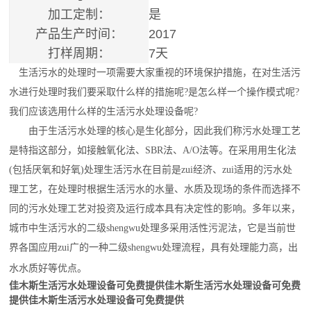
加工定制：
是
产品生产时间：
2017
打样周期：
7天
生活污水的处理时一项需要大家重视的环境保护措施，在对生活污
水进行处理时我们要采取什么样的措施呢?是怎么样一个操作模式呢?
我们应该选用什么样的生活
污水处理设备
呢?
由于生活污水处理的核心是生化部分，因此我们称污水处理工艺
是特指这部分，如接触氧化法、SBR法、A/O法等。在采用用生化法
(包括厌氧和好氧)处理生活污水在目前是
zui
经济、
zui
适用的污水处
理工艺，在处理时根据生活污水的水量、水质及现场的条件而选择不
同的污水处理工艺对投资及运行成本具有决定性的影响。多年以来，
城市中生活污水的二级
shengwu
处理多采用活性污泥法，它是当前世
界各国应用
zui
广的一种二级
shengwu
处理流程，具有处理能力高，出
水水质好等优点。
佳木斯生活污水处理设备可免费提供
佳木斯生活污水处理设备可免费
提供
佳木斯生活污水处理设备可免费提供