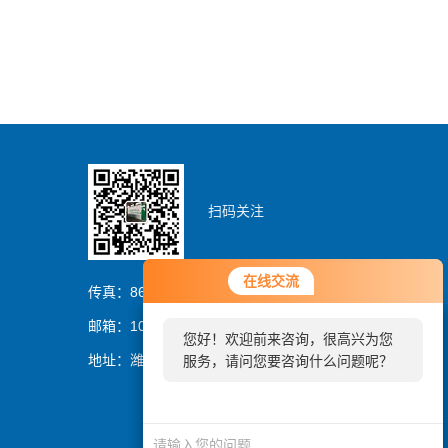
扫码关注
您好！欢迎前来咨询，很高兴为您
在线交流
在线交流
服务，请问您要咨询什么问题呢？
传真：86-0536-8329837
邮箱：1054064394@qq.com
您好！欢迎前来咨询，很高兴为您
您好，看您停留很久了，是否找到
地址：潍坊市潍城区曼哈顿大厦
服务，请问您要咨询什么问题呢？
了需求产品，您可以直接在线与我
联系！