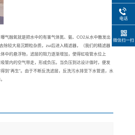
电话
曝气融氧就是把水中的有害气体氮、氨、CO2从水中散发出
微信扫一扫
去除较大易沉颗粒杂质，zui后进入精滤器，（我们的精滤器
水体中的悬浮物，滤层的阻力逐渐增加，使得虹吸管水位上
虹吸管内的空气带走，形成负压。当负压到达设计值时，便发
得到“再生"。由于不断反洗滤层，反洗污水排至下水管道，水
作。