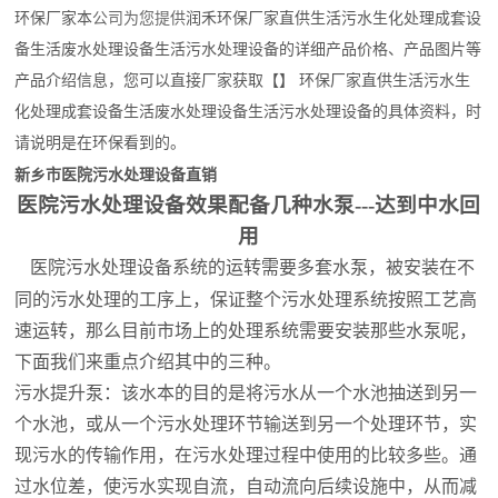
润禾
环保
厂家
本
公司为您提供
环保厂家直供
生活
污水生化处理成套设
备
生活
废水处理设备
生活
污水处理设备的详细产品价格、产品图片等
产品介绍信息，您可以直接厂家获取【】 环保厂家直供
生活
污水生
化处理成套设备
生活
废水处理设备
生活
污水处理设备的具体资料，时
请说明是在
环保看到的。
新乡市医院污水处理设备直销
医院污水处理设备效果配备几种水泵
---达到中水回
用
医院污水处理设备系统的运转需要多套水泵，被安装在不
同的污水处理的工序上，保证整个污水处理系统按照工艺高
速运转，那么目前市场上的处理系统需要安装那些水泵呢，
下面我们来重点介绍其中的三种。
污水提升泵：该水本的目的是将污水从一个水池抽送到另一
个水池，或从一个污水处理环节输送到另一个处理环节，实
现污水的传输作用，在污水处理过程中使用的比较多些。通
过水位差，使污水实现自流，自动流向后续设施中，从而减