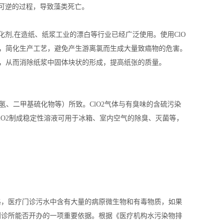
可逆的过程，导致藻类死亡。
,在造纸、纸浆工业的漂白等行业已经广泛使用。使用ClO
低，简化生产工艺，避免产生游离氯而生成大量致癌物的危害。
，从而消除纸浆中固体块状的形成，提高纸张的质量。
、二甲基硫化物等）所致。ClO2气体与有臭味的含硫污染
lO2制成稳定性溶液可用于冰箱、室内空气的除臭、灭菌等，
格，医疗门诊污水中含有大量的病原微生物和有毒物质，如果
到诊所能否开办的一项重要依据。根据《医疗机构水污染物排