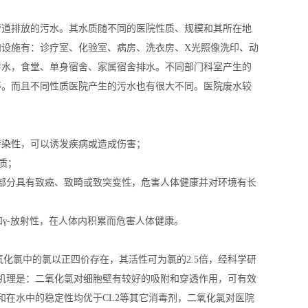
管道排放的污水。其水质随不同的医院性质、规模和其所在地
设施有：诊疗室、化验室、病房、洗衣房、X光照像洗印、动
污水，食堂、单身宿舍、家属宿舍排水。不同部门科室产生的
等。而且不同性质医院产生的污水也有很大不同。医院废水较
传染性，可以诱发疾病或造成伤害；
质；
部分具有致癌、致畸或致突变性，危害人体健康并对环境有长
和γ-放射性，在人体内积累而危害人体健康。
二氧化氯中的氯以正四价存在，其活性可为氯的2.5倍，经科学研
机理是：二氧化氯对细胞壁有较好的吸附和穿透作用，可有效
和在水中的稳定性均优于
CL2
等其它消毒剂，二氧化氯对医院