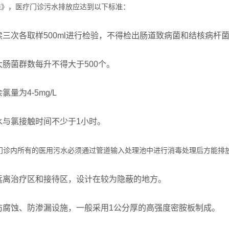
准》，医疗门诊污水排放应达到以下标准：
连续三次各取样500ml进行检验，不得检出肠道致病菌和结核病杆
总大肠菌群数每升不得大于500个。
余氯量为4-5mg/L
污水与氯接触时间不少于1小时。
门诊内所有的医用污水必须通过管道输入处理池中进行消毒
处理后方能排
应远离治疗区和接待区，设计在较为隐蔽的地方。
有防腐蚀、防渗漏设施，一般采用1公分厚的高强度密胺板制成。