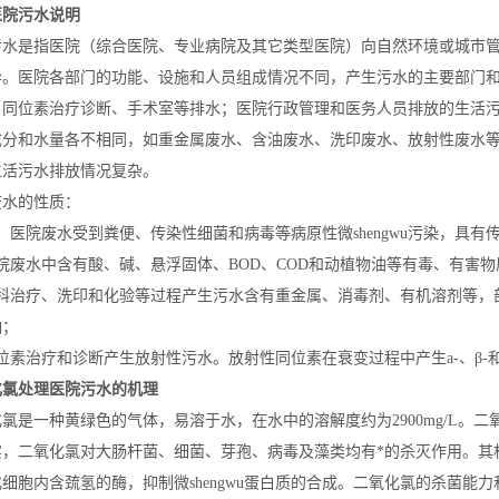
医院污水说明
污水是指医院（综合医院、专业病院及其它类型医院）向自然环境或城市
异。医院各部门的功能、设施和人员组成情况不同，产生污水的主要部门和
、同位素治疗诊断、手术室等排水；医院行政管理和医务人员排放的生活
成分和水量各不相同，如重金属废水、含油废水、洗印废水、放射性废水
生活污水排放情况复杂。
废水的性质：
医院废水受到粪便、传染性细菌和病毒等病原性微
shengwu
污染，具有
院废水中含有酸、碱、悬浮固体、BOD、COD和动植物油等有毒、有害物
牙科治疗、洗印和化验等过程产生污水含有重金属、消毒剂、有机溶剂等，
响；
位素治疗和诊断产生放射性污水。放射性同位素在衰变过程中产生a-、β-
化氯处理医院污水的机理
氯是一种黄绿色的气体，易溶于水，在水中的溶解度约为2900mg/L。
实，二氧化氯对大肠杆菌、细菌、芽孢、病毒及藻类均有*的杀灭作用。其
化细胞内含巯氢的酶，抑制微
shengwu
蛋白质的合成。二氧化氯的杀菌能力