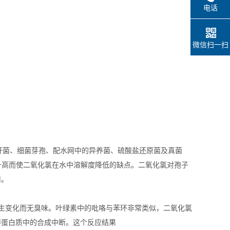
电话
微信扫一扫
杆菌、细菌芽孢、配水网中的异养菌、硫酸盐还原菌及真菌
度升高而使二氧化氯在水中溶解度降低的缺点。二氧化氯对孢子
用。
变化而无臭味。叶绿素中的吡咯与苯环非常类似，二氧化氯
得蛋白质中的合成中断。这个反应结果