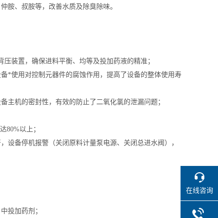
、仲胺、叔胺等，改善水质及除臭除味。
背压装置，确保进料平衡、均等及投加药液的精准；
备*使用对控制元器件的腐蚀作用，提高了设备的整体使用寿
设备主机的密封性，有效的防止了二氧化氯的泄漏问题；
达80%以上；
开，设备停机报警（关闭原料计量泵电源、关闭总进水阀），
在线咨询
）中投加药剂；