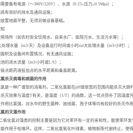
需要备有电源（～380V/220V）、水源（0.25≤压力≤0.5Mpa）；
间具有良好的排水及通风设施；
间放置地面平整，无须另做设备基础。
须知
使用场所（如农村安全饮用水、自来水厂、医院污水、生活污水等）；
i大处理水量（m3/天）及设备运行时间或小时zui大处理水量（m3/小时）；
间面积及设备间布置情况，有无通风设施；
池的进水流量（m3/小时或L/S）；
安装点距药液投加点的水平距离和垂直距离。
化氯杀灭病毒和病菌的作用
化氯是一种广谱型的消毒剂，二氧化氯能在pH值很宽的范围内能杀灭大肠
其杀灭效果与温度T有关，是温度（1/T）的函数，这一优点弥补了因温
灭作用比氯强，对水中的野生菌种、放线菌、孢子体等均有较好的杀灭作
化氯的灭藻作用
化氯对藻类的控制主要是因为它对苯环有一定的亲和性，能使苯环发生
样能作用于吡咯环。这样，二氧化氯氧化叶绿素，植物新陈代谢终止，使