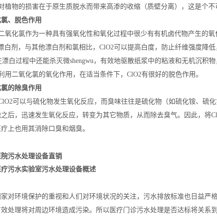
物的损害在于原生质脱水而带来高渗的收缩（质壁分离），这是个不
化氯、脱色作用
化氯作为一种具有强氧化性和氧化过程中很少有有机卤代物产生的氧化剂
为漂白剂，与其他漂白剂和氯相比，ClO2可以提高白度，防止纤维强度降
2在漂白过程中还能杀灭微
shengwu
，有效地驱散纸浆中的粘液和无机沉积物
二氧化氯的氧化作用，在适当条件下，ClO2有很好的脱色作用。
化氯的除臭作用
O2可以与硫化物发生氧化反应，而臭味往往是硫化物（如硫化铵、硫化氢
触之后，迅速发生氧化反应，转变为其它物质，从而除去臭气。因此，将C
医疗上也用其消除口臭和烟臭。
医院污水处理设备直销
医疗污水
实验室污水
处理设备概述
国家对环境保护的重视和人们对环境状况的关注，污水排放标准也日益严
有效处理将对周边环境造成污染。所以医疗门诊污水处理是否达标将关系