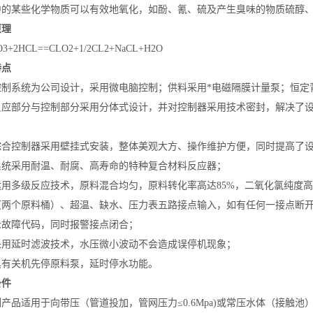
中的某些化学物质可以有效地氧化，如酚、氰、硫及产生臭味的物质硫醇
原理
O3+2HCL==CLO2+1/2CL2+NaCL+H2O
特点
控制系统为公司设计，采用微电脑控制；供料采用*电磁隔膜计量泵；恒定
反应部分与控制部分采用分体式设计，并对控制器采用技术密封，解决了设
综合控制器采用壁挂式安装，整体美观大方、操作维护方便，同时提高了
系统采用耐温、耐腐、高寿命的特种复合材料反应器；
用多级反应技术，原料混合均匀，原料转化率高达85%，二氧化氯纯度高
（两个原料桶）、超温、缺水、压力表五路接点输入，如有任何一接点断
示故障代码，同时报警接点闭合；
采用延时滤波技术，水压微小波动不会造成误停机现象；
具有关机先停原料泵，延时停水功能。
条件
产品适用于向带压（管道投加，管网压力≤0.6Mpa)或常压水体（接触池