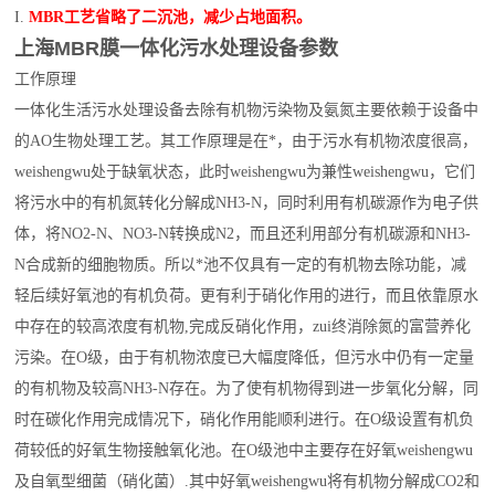
I.
MBR工艺省略了二沉池，减少占地面积。
上海MBR膜一体化污水处理设备参数
工作原理
一体化生活污水处理设备去除有机物污染物及氨氮主要依赖于设备中
的AO生物处理工艺。其工作原理是在*，由于污水有机物浓度很高，
weishengwu处于缺氧状态，此时weishengwu为兼性weishengwu，它们
将污水中的有机氮转化分解成NH3-N，同时利用有机碳源作为电子供
体，将NO2-N、NO3-N转换成N2，而且还利用部分有机碳源和NH3-
N合成新的细胞物质。所以*池不仅具有一定的有机物去除功能，减
轻后续好氧池的有机负荷。更有利于硝化作用的进行，而且依靠原水
中存在的较高浓度有机物,完成反硝化作用，zui终消除氮的富营养化
污染。在O级，由于有机物浓度已大幅度降低，但污水中仍有一定量
的有机物及较高NH3-N存在。为了使有机物得到进一步氧化分解，同
时在碳化作用完成情况下，硝化作用能顺利进行。在O级设置有机负
荷较低的好氧生物接触氧化池。在O级池中主要存在好氧weishengwu
及自氧型细菌（硝化菌）.其中好氧weishengwu将有机物分解成CO2和