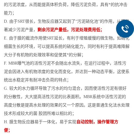
的污泥浓度，从而能提高体积负荷，降低污泥负荷，具有*的抗冲击
能力；
D. 由于SRT很长，生物反应器又起到了“污泥硝化池”的作用，从而显
著减少污泥产量，
剩余污泥产量低，污泥处理费用低；
E. 由于膜的截流作用使SRT延长，有利于增殖缓慢的微生物。如硝化
细菌生长的环境，可以提高系统的硝化能力，同时有利于提高难降解
大分子有机物的处理效率和促使其*的分解；
F. MBR曝气池的活性污泥不会随出水流失，在运行过程中，活性污
泥会因进入有机物浓度的变化而变化，并达到一种动态平衡，这使系
统出水稳定并有耐冲击负荷的特点；
G. 较大的水力循环导致了污水的均匀混合，因而使活性污泥有很好
的分散性，大大提高活性污泥的比表面积。MBR系统中活性污泥的
高度分散是提高水处理的效果的又一个原因。这是普通生化法水处理
技术形成较大的菌 胶团所难以相比的；
H. 膜生物反应器易于一体化，易于实现
自动控制，操作管理方
便；