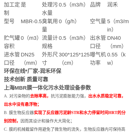
加工定
是
处理污
0.5（m3/h）
品牌
润禾
制
水量
型号
MBR-0.5
臭氧用
0（g/h）
空气量
5（m3/m
量
in）
贮气罐
0（m3）
流量计
0.5（m3/h）
出水管
DN40
容积
规格
口径
（mm）
进水管
DN25
外形尺
300*125*125
曝气机
0.55（k
口径
（mm）
寸
（cm）
功率
w）
环保在线*厂家-润禾环保
技术创新 质量可靠
上海MBR膜一体化污水处理设备参数
A. 对污染物的
去除率高，
抗污泥膨胀能力强，
出水水质稳定可靠，
出水中没有悬浮物；
B. 膜生物反应器
实现了反应器污泥龄STR
和水力停留时间HRT的分
别控制，
因而其设计和操作大大简化；
C. 膜的机械截留作用避免了微生物的流失，生物反应器内可保持高