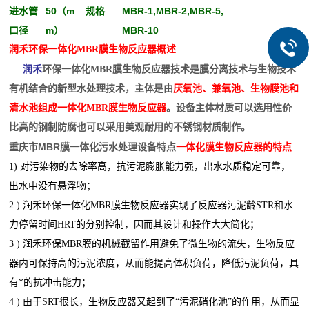
进水管
50（m
规格
MBR-1,MBR-2,MBR-5,
口径
m）
MBR-10
润禾环保一体化MBR膜生物反应器概述
润禾
环保一体化MBR膜生物反应器技术是膜分离技术与生物技术
有机结合的新型水处理技术，主体是由
厌氧池、兼氧池、生物膜池和
清水池组成一体化MBR膜生物反应器
。设备主体材质可以选用性价
比高的钢制防腐也可以采用美观耐用的不锈钢材质制作。
重庆市MBR膜一体化污水处理设备特点
一体化膜生物反应器的特点
1) 对污染物的去除率高，抗污泥膨胀能力强，出水水质稳定可靠，
出水中没有悬浮物；
2 ) 润禾环保一体化MBR膜生物反应器实现了反应器污泥龄STR和水
力停留时间HRT的分别控制，因而其设计和操作大大简化；
3 ) 润禾环保MBR膜的机械截留作用避免了微生物的流失，生物反应
器内可保持高的污泥浓度，从而能提高体积负荷，降低污泥负荷，具
有*的抗冲击能力；
4 ) 由于SRT很长，生物反应器又起到了“污泥硝化池”的作用，从而显