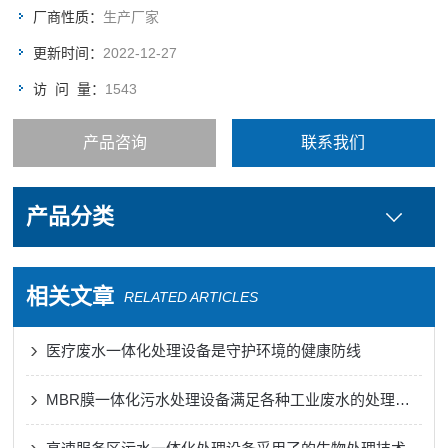
通过本污水处理系统处理后的污水可以很好的达标排放，可的身
厂商性质：
生产厂家
份以有效的缓解和治理因污水不达标排放而造成的经济及环境问
更新时间：
2022-12-27
题，同时还可以提高人们的环境保护意识，为地方的环保事业作
出一份贡献。可见此项工程具有一定的社会经
访 问 量：
1543
产品咨询
联系我们
产品分类
相关文章
RELATED ARTICLES
医疗废水一体化处理设备是守护环境的健康防线
MBR膜一体化污水处理设备满足各种工业废水的处理需求