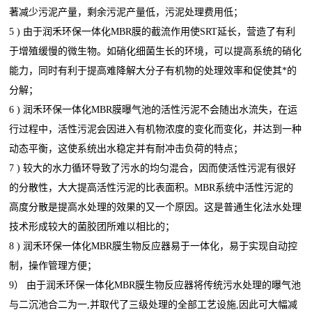
著减少污泥产量，剩余污泥产量低，污泥处理费用低；
5 ) 由于润禾环保一体化MBR膜的截流作用使SRT延长，营造了有利
于增殖缓慢的微生物。如硝化细菌生长的环境，可以提高系统的硝化
能力，同时有利于提高难降解大分子有机物的处理效率和促使其*的
分解；
6 ) 润禾环保一体化MBR膜曝气池的活性污泥不会随出水流失，在运
行过程中，活性污泥会因进入有机物浓度的变化而变化，并达到一种
动态平衡，这使系统出水稳定并有耐冲击负荷的特点；
7 ) 较大的水力循环导致了污水的均匀混合，因而使活性污泥有很好
的分散性，大大提高活性污泥的比表面积。MBR系统中活性污泥的
高度分散是提高水处理的效果的又一个原因。这是普通生化法水处理
技术形成较大的菌胶团所难以相比的；
8 ) 润禾环保一体化MBR膜生物反应器易于一体化，易于实现自动控
制，操作管理方便；
9） 由于润禾环保一体化MBR膜生物反应器将传统污水处理的曝气池
与二沉池合二为一,并取代了三级处理的全部工艺设施,因此可大幅减