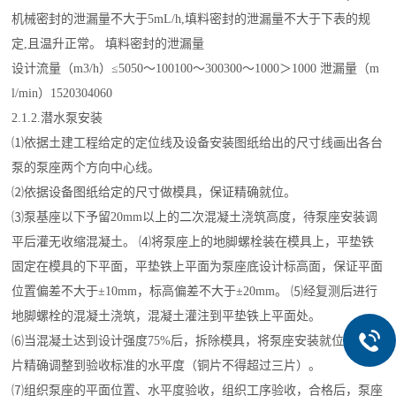
机械密封的泄漏量不大于5mL/h,填料密封的泄漏量不大于下表的规
定,且温升正常。 填料密封的泄漏量
设计流量（m3/h）≤5050～100100～300300～1000＞1000 泄漏量（m
l/min）1520304060
2.1.2.潜水泵安装
⑴依据土建工程给定的定位线及设备安装图纸给出的尺寸线画出各台
泵的泵座两个方向中心线。
⑵依据设备图纸给定的尺寸做模具，保证精确就位。
⑶泵基座以下予留20mm以上的二次混凝土浇筑高度，待泵座安装调
平后灌无收缩混凝土。 ⑷将泵座上的地脚螺栓装在模具上，平垫铁
固定在模具的下平面，平垫铁上平面为泵座底设计标高面，保证平面
位置偏差不大于±10mm，标高偏差不大于±20mm。 ⑸经复测后进行
地脚螺栓的混凝土浇筑，混凝土灌注到平垫铁上平面处。
⑹当混凝土达到设计强度75%后，拆除模具，将泵座安装就位，用铜
片精确调整到验收标准的水平度（铜片不得超过三片）。
⑺组织泵座的平面位置、水平度验收，组织工序验收，合格后，泵座