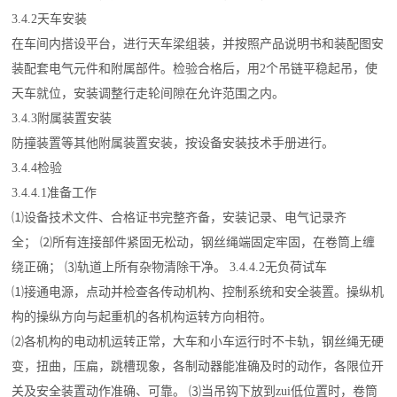
3.4.2天车安装
在车间内搭设平台，进行天车梁组装，并按照产品说明书和装配图安
装配套电气元件和附属部件。检验合格后，用2个吊链平稳起吊，使
天车就位，安装调整行走轮间隙在允许范围之内。
3.4.3附属装置安装
防撞装置等其他附属装置安装，按设备安装技术手册进行。
3.4.4检验
3.4.4.1准备工作
⑴设备技术文件、合格证书完整齐备，安装记录、电气记录齐
全； ⑵所有连接部件紧固无松动，钢丝绳端固定牢固，在卷筒上缠
绕正确； ⑶轨道上所有杂物清除干净。 3.4.4.2无负荷试车
⑴接通电源，点动并检查各传动机构、控制系统和安全装置。操纵机
构的操纵方向与起重机的各机构运转方向相符。
⑵各机构的电动机运转正常，大车和小车运行时不卡轨，钢丝绳无硬
变，扭曲，压扁，跳槽现象，各制动器能准确及时的动作，各限位开
关及安全装置动作准确、可靠。 ⑶当吊钩下放到zui低位置时，卷筒