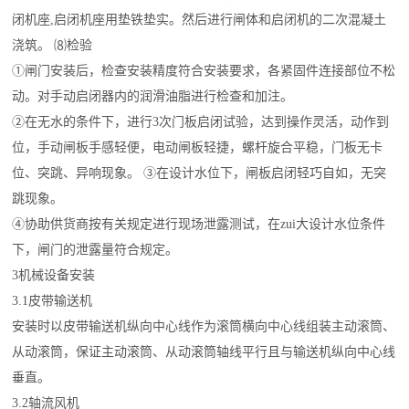
闭机座,启闭机座用垫铁垫实。然后进行闸体和启闭机的二次混凝土
浇筑。 ⑻检验
①闸门安装后，检查安装精度符合安装要求，各紧固件连接部位不松
动。对手动启闭器内的润滑油脂进行检查和加注。
②在无水的条件下，进行3次门板启闭试验，达到操作灵活，动作到
位，手动闸板手感轻便，电动闸板轻捷，螺杆旋合平稳，门板无卡
位、突跳、异响现象。 ③在设计水位下，闸板启闭轻巧自如，无突
跳现象。
④协助供货商按有关规定进行现场泄露测试，在zui大设计水位条件
下，闸门的泄露量符合规定。
3机械设备安装
3.1皮带输送机
安装时以皮带输送机纵向中心线作为滚筒横向中心线组装主动滚筒、
从动滚筒，保证主动滚筒、从动滚筒轴线平行且与输送机纵向中心线
垂直。
3.2轴流风机