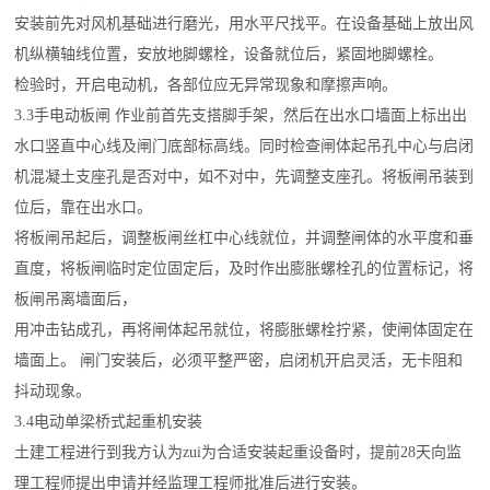
安装前先对风机基础进行磨光，用水平尺找平。在设备基础上放出风
机纵横轴线位置，安放地脚螺栓，设备就位后，紧固地脚螺栓。
检验时，开启电动机，各部位应无异常现象和摩擦声响。
3.3手电动板闸 作业前首先支搭脚手架，然后在出水口墙面上标出出
水口竖直中心线及闸门底部标高线。同时检查闸体起吊孔中心与启闭
机混凝土支座孔是否对中，如不对中，先调整支座孔。将板闸吊装到
位后，靠在出水口。
将板闸吊起后，调整板闸丝杠中心线就位，并调整闸体的水平度和垂
直度，将板闸临时定位固定后，及时作出膨胀螺栓孔的位置标记，将
板闸吊离墙面后，
用冲击钻成孔，再将闸体起吊就位，将膨胀螺栓拧紧，使闸体固定在
墙面上。 闸门安装后，必须平整严密，启闭机开启灵活，无卡阻和
抖动现象。
3.4电动单梁桥式起重机安装
土建工程进行到我方认为zui为合适安装起重设备时，提前28天向监
理工程师提出申请并经监理工程师批准后进行安装。