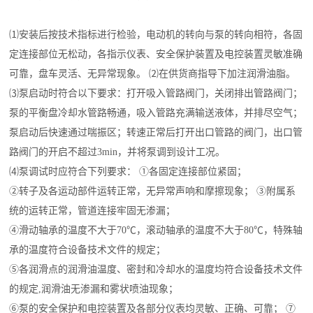
⑴安装后按技术指标进行检验，电动机的转向与泵的转向相符，各固
定连接部位无松动，各指示仪表、安全保护装置及电控装置灵敏准确
可靠，盘车灵活、无异常现象。 ⑵在供货商指导下加注润滑油脂。
⑶泵启动时符合以下要求：打开吸入管路阀门，关闭排出管路阀门；
泵的平衡盘冷却水管路畅通，吸入管路充满输送液体，并排尽空气；
泵启动后快速通过喘振区；转速正常后打开出口管路的阀门，出口管
路阀门的开启不超过3min，并将泵调到设计工况。
⑷泵调试时应符合下列要求： ①各固定连接部位紧固；
②转子及各运动部件运转正常，无异常声响和摩擦现象； ③附属系
统的运转正常，管道连接牢固无渗漏；
④滑动轴承的温度不大于70℃，滚动轴承的温度不大于80℃，特殊轴
承的温度符合设备技术文件的规定；
⑤各润滑点的润滑油温度、密封和冷却水的温度均符合设备技术文件
的规定,润滑油无渗漏和雾状喷油现象；
⑥泵的安全保护和电控装置及各部分仪表均灵敏、正确、可靠； ⑦