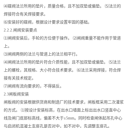
⑷碟阀法兰所用的垫片，质量合格，且不加双垫或偏垫。 ⑸法兰的
焊接符合有关焊接要求。
⑹安装好的碟阀，根据设计要求设置牢固的基础。
2.2.2.闸阀安装要点
⑴闸阀安装后，手轮的方位便于操作。 ⑵闸阀重量不能作用于管道
上。
⑶闸阀两侧的法兰与管道上的法兰相平行。
⑷闸阀法兰所用的垫片符合介质性能，且不加双垫或偏垫。 ⑸法兰
上的螺栓，其规格、大小符合技术要求。 ⑹法兰采用焊接，符合焊
接有关技术规定。
⑺闸阀有流向要求的，不得装反。
2.3闸板阀安装
闸板阀的安装根据供货商和制造厂的技术要求，闸板框采用二次灌浆
的方式。 ⑴按设计安装标高，在出水口墙面上标出出水口竖直中心
线及闸门底部标高线，偏差不大于±5mm。同时检查闸体起吊孔中心
与启闭机混凝土支座孔是否对中，如不对中，先调整支座孔。