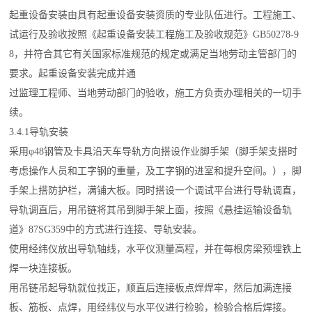
起重设备安装由具有起重设备安装资质的专业队伍进行。工程施工、
试运行及验收按照《起重设备安装工程施工及验收规范》GB50278-9
8，并符合其它有关国家标准规范的规定或满足当地劳动主管部门的
要求。起重设备安装完成并通
过监理工程师、当地劳动部门的验收，施工方负责办理相关的一切手
续。
3.4.1导轨安装
采用φ48钢管及卡具沿天车导轨方向搭设作业脚手架（脚手架支搭时
考虑操作人员和工字钢的重量，及工字钢的进室和提升空间。），脚
手架上搭防护栏，满铺大板。同时搭设一个调试平台进行导轨调直，
导轨调直后，用吊链将其吊到脚手架上面，按照《悬挂运输设备轨
道》87SG359中的方式进行连接、导轨安装。
使用经纬仪放出导轨轴线，水平仪测量高程，并在每根房梁预埋铁上
焊一块连接板。
用吊链吊起导轨就位找正，顺直后连接板点焊焊牢，然后加满连接
板、筋板、点焊，用经纬仪与水平仪进行检验，检验合格后焊接。