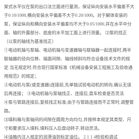
架式水平仪在泵的出口法兰面进行量测，保证纵向安装水平偏差不大
于0.10/1000,横向安装水平偏差不大于0.20/1000。对于解体安装的
泵，保证纵向和横向安装水平偏差均不大于0.05/1000,并在水平中分
面、轴的外露部分、底座的水平加工面上进行测量。 ⑵泵的找正
（以泵的轴线为基准找正）
①电动机轴与泵轴、电动机轴与变速器轴与联轴器一起连接时,两半
联轴器的径向位移、端面间隙、轴线倾斜均符合设备技术文件的规
定.当无规定时,符合现行国家标准《机械设备安装工程施工及验收通
用规范》的规定；
②电动机与泵(或变速器)连接前,先单独试验电动机的转向,确认无误
后再连接； ③电动机轴与泵轴找正、连接后,盘车检查是否灵活.
④泵与管路连接后,复核找正标准,由于与管路连接而不正常时,调整管
路。
⑶填料箱与泵轴间的间隙在圆周方向均匀,并按样本规定其类型、尺
寸和要求压入填料,填料压入后盘动转子,转动灵活。
⑷油箱内注入规定的润滑油到标定油位。 2.1.1.4检验和调试