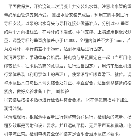
上平面做保护，开始浇筑二次混凝土并安装出水管。注意出水管的重
量必须由管道支架承受。 ⑻出水管安装完成后，利用其脚手架进行
导杆安装，以泵的出水弯头与导杆连接处做基准点，分别以90°垂直
的两个方向挂线坠，在导杆的下端点、中间支撑、上端点用钢板尺测
量，调整导杆的垂直度偏差小于1/1000，全程内偏差不大于4mm，若
为双导杆，平行偏差小于2mm，达到标准后进行固定。
⑼清理泵腔，手动盘车合格后。将电缆与吊链固定在一起（当所用电
缆较长时，征求供货商的意见后，进行适当固定），用汽车起重机进
行泵体吊装（利用泵体上的吊环），使泵沿导杆顺直滑下、就位。调
整水泵出水口与出水弯头结合处对正、平直密合，适当调整链条的松
紧度，做好交验准备工作。 ⑽检验
①安装后按技术指标进行检验并符合要求。 ②在供货商指导下加注
润滑油脂。
③清理现场，根据池中容量进行调整带负荷运行，检测泵的流量、扬
程及效率是否附和设计要求。并且运转平稳、无异常声音和震动，电
机电流正常。检测电机安全保护装置是否附合潜水泵技术要求。