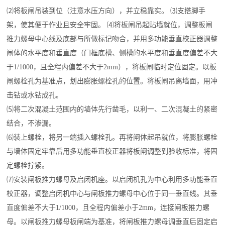
⑵将板闸吊装到位（注意水压方向），并立稳靠实。 ⑶支搭脚手
架，使其便于作业且安全牢固。 ⑷将板闸吊起贴墙就位，调整板闸
推力螺母中心线及底部与所做标记吻合，并用多功能垂直校正器调整
闸体的水平度和垂直度（门框底槽、侧槽的水平度和垂直度偏差不大
于1/1000，且全程内偏差不大于2mm），将板闸临时定位固定。以板
闸螺栓孔为基准点，划出膨胀螺栓孔的位置。将板闸吊离墙面，用冲
击钻或水钻成孔。
⑸将二次混凝土范围内的墙体先行凿毛，以利一、二次混凝土的紧密
结合，不渗漏。
⑹装上螺栓，将另一端插入螺栓孔。再将闸体起吊就位，将膨胀螺栓
与墙体固定牢靠后用多功能垂直校正器将板闸调整到验收标准，将固
定螺栓拧紧。
⑺安装闸板推力螺母及启闭机座。以启闭机孔为中心利用多功能垂直
校正器，调整启闭机中心与闸板推力螺母中心位于同一垂直线。其垂
直度偏差不大于1/1000，且全程内偏差小于2mm，连接闸板推力螺
母。以闸板推力螺母板闸端为基准，将闸板推力螺母调垂直后固定启