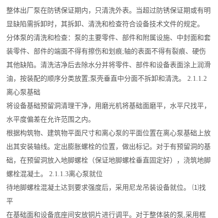
整体出厂泵在防锈保证期内，只清洗外表。当超过防锈保证期或有明
显缺陷需拆卸时，其拆卸、清洗和检查符合设备技术文件的规定。
分体泵的清洗和检查：泵的主要零件、部件和附属设施、中封面和套
装零件、部件的端面不得有擦伤和划痕;轴的表面不得有裂痕、硬伤
其他缺陷。清洗洁净后去除水分并将零件、部件和设备表面涂上润滑
油，按装配的顺序分类放置;泵壳垂直中分面不拆卸和清洗。 2.1.1.2
离心泵基础
将设备基础预留洞清理干净，用磨光机将基础面磨平，水平尺找平，
水平度偏差在允许范围之内。
根据构筑物、建筑物平面尺寸和离心泵的平面位置在离心泵基础上放
出其安装轴线。定出膨胀螺栓的位置，做出标记。对于有预留洞的基
础，在预留洞放入地脚螺栓（保证地脚螺栓垂直固定好），浇筑地脚
螺栓混凝土。 2.1.1.3离心泵就位
待地脚螺栓混凝土达到要求强度后，采用尼龙吊装设备就位。 ⑴找
平
在基础面和设备底座间安放铜片进行调平。对于整体装的泵,采用框