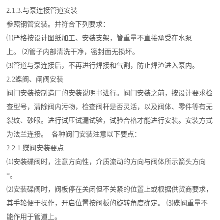
2.1.3.与泵连接管道安装
参照钢管安装。并符合下列要求：
⑴严格按设计图纸加工、安装支架，管重量不直接承受在水泵
上。 ⑵管子内部清洗干净，密封面无损坏。
⑶管道与泵连接后，不再进行焊接和气割，防止焊渣进入泵内。
2.2蝶阀、闸阀安装
阀门安装按制造厂的安装说明书进行。阀门安装之前，按设计要求检
查型号，清除阀内污物，检查阀杆是否灵活，以及阀体、零件等有无
裂纹、砂眼。进行试压试漏试验，试验合格才能进行安装。安装方式
为法兰连接。 各种阀门安装注意以下要点：
2.2.1.蝶阀安装要点
⑴安装碟阀时，注意方向性，介质流动的方向与阀体所示箭头方向
*。
⑵安装碟阀时，阀板停在关闭但不关紧的位置上或根据供货商要求，
其手轮便于操作，开启位置按阀板的旋转角度确定。 ⑶碟阀重量不
能作用于管道上。