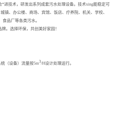
合*进技术，研发出系列成套污水处理设备。
技术
xing
能稳定可
、城镇、办公楼、商场、宾馆、饭店、疗养院、机关、学校、
、食品厂等各类污水。
族品牌。选择环保，共创美好家园！
3
系统（设备）流量按5m
/H设计处理运行。