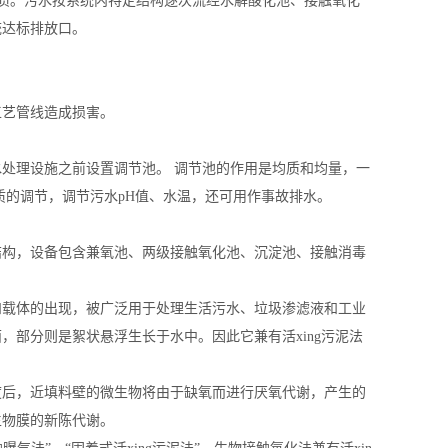
质。污水按系统内特定结构逐次流经水解酸化池、接触氧化
统达标排放口。
工艺管线造成损害。
处理设施之前设置调节池。 调节池的作用是均质和均量，一
质的调节，调节污水pH值、水温，还可用作事故排水。
结构，设备包含兼氧池、两级接触氧化池、沉
淀
池、接触消毒
和载体的出现，被广泛用于处理生活污水、垃圾渗滤液和工业
面，部分则是絮状悬浮生长于水中。因此它兼有活
xing
污泥法
度后，近填料壁的微生物将由于缺氧而进行厌氧代谢，产生的
生物膜的新陈代谢。