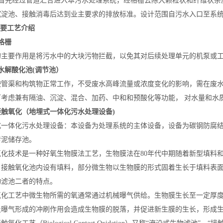
首先经过管道汇合进入本污水处理系统，经格栅去除大颗粒状和纤维状杂
沉淀池、接触消毒后达到业主要求的排放标准。设计范围自污水入口至系
 主要工艺介绍
格栅
的主要作用是将污水中的大块污物拦截，以免其对后续处理单元的机泵或
水解酸化池(调节池）
使管渠和构筑物正常工作，不受废水高峰流量或浓度变化的影响，需在废水
可考虑兼有隔油、沉淀、混合、加药、中和和预酸化等功能， 对水量和水
接触氧化（
地埋式一体化污水处理设备)
式一体化污水处理设备：本设备为处理系统的主体设备，设备为碳钢防腐
污泥储存池。
氧化技术是一种好氧生物膜法工艺，生物膜法在80年代中期随着新型填料
。接触氧化池内设有填料，部分微生物以生物膜的形式固着生长于填料表
物滤池二者的特点。
氧化工艺中微生物所需的氧通常通过机械曝气供给。生物膜生长至一定厚
及曝气形成的冲刷作用会造成生物膜的脱落，并促进新生膜的生长，形成