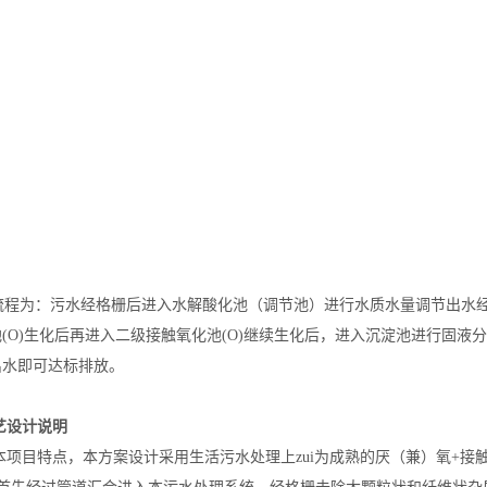
程为：污水经格栅后进入水解酸化池（调节池）进行水质水量调节出水经
(O)生化后再进入二级接触氧化池(O)继续生化后，进入沉淀池进行固
出水即可达标排放。
工艺设计说明
项目特点，本方案设计采用生活污水处理上zui为成熟的厌（兼）氧+接