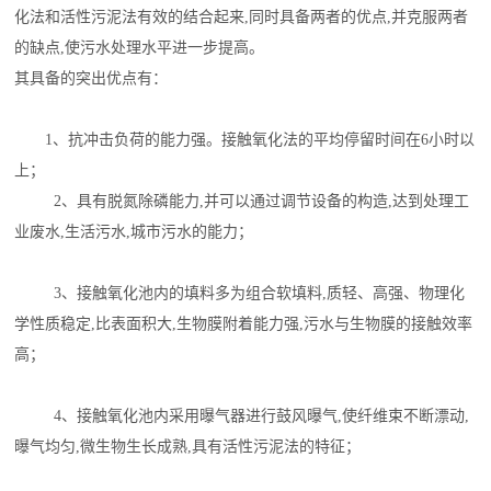
化法和活性污泥法有效的结合起来,同时具备两者的优点,并克服两者
的缺点,使污水处理水平进一步提高。
其具备的突出优点有：
1、抗冲击负荷的能力强。接触氧化法的平均停留时间在6小时以
上；
2、具有脱氮除磷能力,并可以通过调节设备的构造,达到处理工
业废水,生活污水,城市污水的能力；
3、接触氧化池内的填料多为组合软填料,质轻、高强、物理化
学性质稳定,比表面积大,生物膜附着能力强,污水与生物膜的接触效率
高；
4、接触氧化池内采用曝气器进行鼓风曝气,使纤维束不断漂动,
曝气均匀,微生物生长成熟,具有活性污泥法的特征；