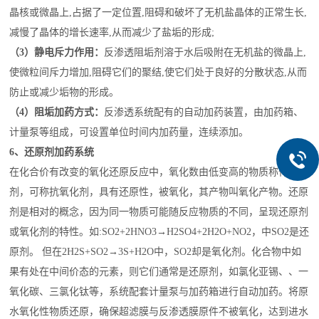
晶核或微晶上,占据了一定位置,阻碍和破坏了无机盐晶体的正常生长,
减慢了晶体的增长速率,从而减少了盐垢的形成;
（3）静电斥力作用：
反渗透阻垢剂溶于水后吸附在无机盐的微晶上,
使微粒间斥力增加,阻碍它们的聚结,使它们处于良好的分散状态,从而
防止或减少垢物的形成。
（4）阻垢加药方式：
反渗透系统配有的自动加药装置，由加药箱、
计量泵等组成，可设置单位时间内加药量，连续添加。
6、还原剂加药系统
在化合价有改变的氧化还原反应中，氧化数由低变高的物质称作还原
剂，可称抗氧化剂，具有还原性，被氧化，其产物叫氧化产物。还原
剂是相对的概念，因为同一物质可能随反应物质的不同，呈现还原剂
或氧化剂的特性。如:SO2+2HNO3→H2SO4+2H2O+NO2，中SO2是还
原剂。 但在2H2S+SO2→3S+H2O中，SO2却是氧化剂。化合物中如
果有处在中间价态的元素，则它们通常是还原剂，如氯化亚锡、、一
氧化碳、三氯化钛等，系统配套计量泵与加药箱进行自动加药。将原
水氧化性物质还原，确保超滤膜与反渗透膜原件不被氧化，达到进水