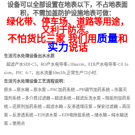
设备可以全部设置在地表以下，不占地表面
积，不需加盖防护设施地表可做：
绿化带、停车场、道路等用途，
又利于防冻。
质量
不怕货比三家 我们用
和
实力
说话
生活污水处理设备出水水质
超滤产水SDI＜5，RO产水电导率≤10us/cm，EDI产水电导率＜0.1u
s/cm，PH：6-7，出水流量10m3/h,正常生产72小时;
生活污水处理设备工艺流程说明：
原水→原水箱→原水泵→PAC加药系统→PH调节加药系统→杀菌灭
藻剂系统→多介质过滤器→超滤系统→超滤反洗水泵→阻垢剂加药系
统→还原剂加药系统→超滤水箱→反渗透增压泵→保安过滤器→高压
泵→反渗透系统→EDI进水泵→EDI电除盐系统→储水箱→纯水输送
泵→使用点