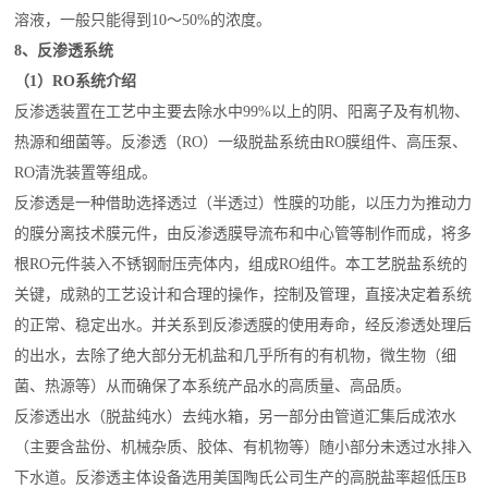
溶液，一般只能得到10～50%的浓度。
8、反渗透系统
（1）RO系统介绍
反渗透装置在工艺中主要去除水中99%以上的阴、阳离子及有机物、
热源和细菌等。反渗透（RO）一级脱盐系统由RO膜组件、高压泵、
RO清洗装置等组成。
反渗透是一种借助选择透过（半透过）性膜的功能，以压力为推动力
的膜分离技术膜元件，由反渗透膜导流布和中心管等制作而成，将多
根RO元件装入不锈钢耐压壳体内，组成RO组件。本工艺脱盐系统的
关键，成熟的工艺设计和合理的操作，控制及管理，直接决定着系统
的正常、稳定出水。并关系到反渗透膜的使用寿命，经反渗透处理后
的出水，去除了绝大部分无机盐和几乎所有的有机物，微生物（细
菌、热源等）从而确保了本系统产品水的高质量、高品质。
反渗透出水（脱盐纯水）去纯水箱，另一部分由管道汇集后成浓水
（主要含盐份、机械杂质、胶体、有机物等）随小部分未透过水排入
下水道。反渗透主体设备选用美国陶氏公司生产的高脱盐率超低压B