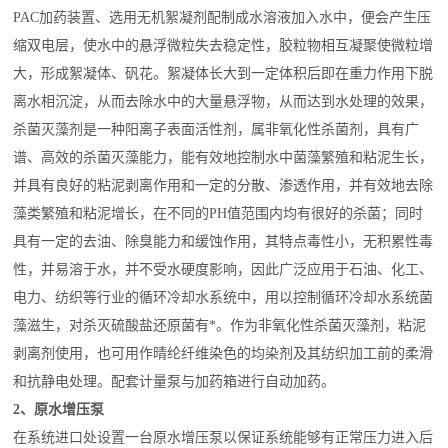
PAC加药装置、选用无机絮凝剂配制成水溶液加入水中，便会产生压
缩双电层，使水中的悬浮微粒失去稳定性，胶粒物相互凝聚使微粒增
大，形成絮凝体、矾花。絮凝体长大到一定体积后即在重力作用下脱
离水相沉淀，从而去除水中的大量悬浮物，从而达到水处理的效果，
杀菌灭藻剂是一种阳离子表面活性剂，属非氧化性
杀菌剂
，具有广
谱、高效的杀菌灭藻能力，能有效地控制水中菌藻繁殖和粘泥生长，
并具有良好的粘泥剥离作用和一定的分散、渗透作用，并有效地去除
藻类繁殖和粘泥增长，在不同的PH值范围内均有很好的杀菌；同时
具有一定的去油、除臭能力和缓蚀作用，其特点毒性小，无积累性毒
性，并易溶于水，并不受水硬度影响，因此广泛应用于石油、化工、
电力、纺织等行业的循环冷却水系统中，用以控制循环冷却水系统菌
藻滋生，对杀灭硫酸盐还原菌有*。作为非氧化性杀菌灭藻剂，粘泥
剥离剂使用，也可用作晴纶纤维染色的均染剂及其纺织加工前的柔滑
和抗静电处理。配套计量泵与加药箱进行自动加药。
2、原水增压泵
在系统进口处设置一台原水增压泵以保证系统能够有正常压力进入后