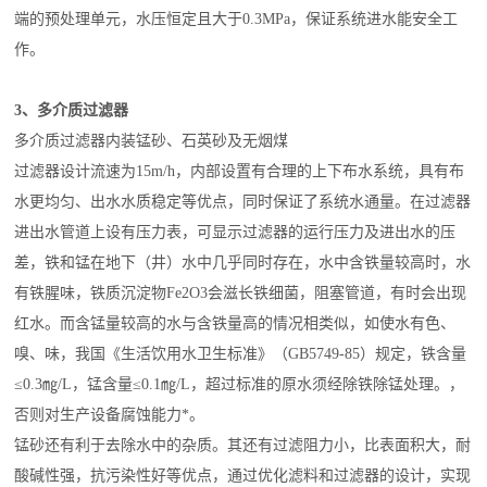
端的预处理单元，水压恒定且大于0.3MPa，保证系统进水能安全工
作。
3、多介质过滤器
多介质过滤器内装锰砂、石英砂及无烟煤
过滤器设计流速为15m/h，内部设置有合理的上下布水系统，具有布
水更均匀、出水水质稳定等优点，同时保证了系统水通量。在过滤器
进出水管道上设有压力表，可显示过滤器的运行压力及进出水的压
差，铁和锰在地下（井）水中几乎同时存在，水中含铁量较高时，水
有铁腥味，铁质沉淀物Fe2O3会滋长铁细菌，阻塞管道，有时会出现
红水。而含锰量较高的水与含铁量高的情况相类似，如使水有色、
嗅、味，我国《生活饮用水卫生标准》（GB5749-85）规定，铁含量
≤0.3㎎/L，锰含量≤0.1㎎/L，超过标准的原水须经除铁除
锰
处理。，
否则对生产设备腐蚀能力*。
锰砂还有利于去除水中的杂质。其还有过滤阻力小，比表面积大，耐
酸碱性强，抗污染性好等优点，通过优化滤料和过滤器的设计，实现