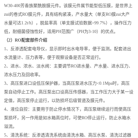
W30-400芳香族聚酰胺膜元件。该膜元件属节能型低压膜，是世界上
zui的卷式RO膜元件，具有结构紧凑，产水量大（单支RO膜zui大产
水量可达1.2t/h），脱盐率高（单支膜试验数据>99.7%），操作压力
低，耐细菌侵蚀性好，适用PH范围广（PH为3-10）的优点。
（2）RO配套部件介绍
1、反渗透配套电导仪，显示即时出水电导率，便于监测。配套进出
水流量计、压力表等，便于观察设备是否正常运行。
2、进水、浓水、淡水阀：主要调节RO进水量、产水量、进水压力、
浓水压力及回收率。
3、高压泵进口设低压保护器，当高压泵进水压力<0.1Mpa时，高压
泵自动停止工作。高压泵出口设高压传感器，当工作压力大于某一设
定值，高压泵停止运行，以防损坏后级管道及膜元件。
4、液位自控：主要用于防止停水情况下，高压泵继续运行而使高压
泵损坏，另一作用是如水箱高位时，可使RO停止运行，防止水箱水
溢流。
5、清洗系统：反渗透清洗系统由清洗水箱、高压水泵、清洗过滤器