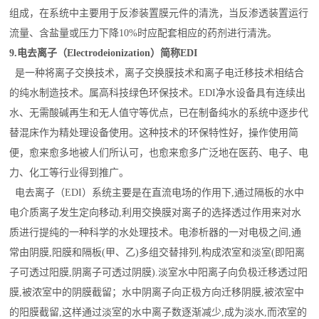
组成，在系统中主要用于反渗装置膜元件的清洗，当反渗透装置运行
流量、含盐量或压力下降10%时应配套相应的药剂进行清洗。
9.电去离子（Electrodeionization）简称EDI
是一种将离子交换技术，离子交换膜技术和离子电迁移技术相结合
的纯水制造技术。属高科技绿色环保技术。EDI净水设备具有连续出
水、无需酸碱再生和无人值守等优点，已在制备纯水的系统中逐步代
替混床作为精处理设备使用。这种技术的环保特性好，操作使用简
便，愈来愈多地被人们所认可，也愈来愈多广泛地在医药、电子、电
力、化工等行业得到推广。
电去离子（EDI）系统主要是在直流电场的作用下,通过隔板的水中
电介质离子发生定向移动,利用交换膜对离子的选择透过作用来对水
质进行提纯的一种科学的水处理技术。电渗析器的一对电极之间,通
常由阴膜,阳膜和隔板(甲、乙)多组交替排列,构成浓室和淡室(即阳离
子可透过阳膜,阴离子可透过阴膜).淡室水中阳离子向负极迁移透过阳
膜,被浓室中的阴膜截留；水中阴离子向正极方向迁移阴膜,被浓室中
的阳膜截留,这样通过淡室的水中离子数逐渐减少,成为淡水,而浓室的