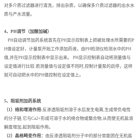
对多介质过滤器进行清洗，排出杂质，以确保多介质过滤器的出水水
质与产水流量。
4、PH调节（加酸加碱）
PH自动调节加药系统首先在PH显示控制表上把被处理水所需要的P
H值设定好，计量泵开始工作添加药液，由PH检测仪检测水中的PH
值,并在PH显示控制表中显示出来。 PH显示控制表自动将测量值与
设定值进行比较.若测量值与设定值不同时,控制计量泵的启停，这样
就可自动把水中的PH值控制在设定值上。
5、阻垢剂加药系统
（1）络和增溶作用:
反渗透阻垢剂溶于水后发生电离,生成带负电性
的分子链,它与Ca2+形成可溶于水的络合物或螯合物,从而使无机盐溶
解度增加,起到阻垢作用。
（2）晶格畸变作用：
由反渗透阻垢剂分子中的部分官能团在无机盐