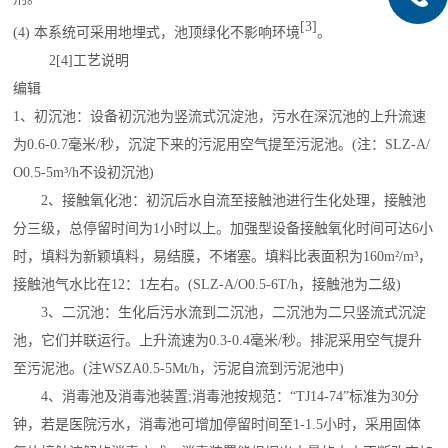
[3]
(4) 本系统可采用地埋式，池顶绿化不影响环境
。
2
[4]
工艺说明
编辑
1、初沉池：设备初沉池为
竖流式沉淀池
，污水在深沉池的上升流速
为0.6-0.7毫米/秒，沉淀下来的污泥用空气提至污泥池。(注：SLZ-A/
O0.5-5m³/h不设初沉池)
2、接触氧化池：初沉后水自流至接触池进行生化处理，接触池
分三级，总停留时间为1小时以上。加强型设备接触氧化时间可达6小
时，填料为新颖填料，易结膜，不堵塞。填料
比表面积
为160m²/m³，
接触池气水比在12：1左右。(SLZ-A/O0.5-6T/h，接触池为二级)
3、
二沉池
：生化后污水流到二沉池，二沉池为二只竖流式沉淀
池，它们并联运行。上升流速为0.3-0.4毫米/秒。排泥采用空气提升
至污泥池。(注WSZA0.5-5Mt/h，污泥自流到污泥池中)
4、消毒池及消毒池装置;消毒池按规范：“TJ14-74”标准为30分
钟，若是
医院污水
，消毒池可增加停留时间至1-1.5小时，采用固体