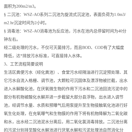
面积为200m2/m3。
§ 二沉池：WSZ-AO系列二沉池为旋流式沉淀池，表面负荷为1.0m3/
m2.hr沉淀时间为2小时。
§ 消毒池：WSZ-AO消毒池为反应池，污水在池内总停留时间为40分
钟左右。
经二级处理的污水，不仅可灭菌排污，而且BOD、COD有了大幅度
降低，达*排放污水标准，可直接排入水体。
3、工艺流程简要说明
生活区粪便污水（经化粪池）、食堂污水经隔油进行沉淀预处理、其
它污水自流入格栅、调节池，大颗粒可沉固体及漂浮物被拦截，出水
进入水解酸化池，在厌氧微生物的作用下污水和二沉池回流污泥中的
部分有机物被酸化水解并进一步截留大部分县浮物，出水进入调节
池，经调节水量、水质和预曝气后用泵提升至生物接触氧化池进行好
氧生化处理，在充氧曝气和生物膜的作用下将有机物降解为二氧化碳
和水，出水经二沉池泥水分离后，用二氧化氯消毒排放。二沉池分离
的污泥分别排至酸化水解池进行厌氧水解和污泥处理池自然消化分