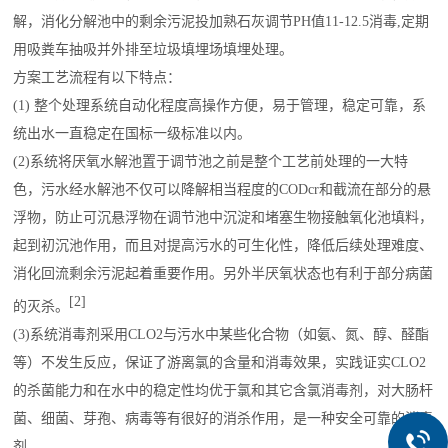
解，消化分解池中的剩余污泥投加熟石灰调节PH值11-12.5消毒,定期
用吸粪车抽吸并外排至垃圾填埋场填埋处理。
方案工艺流程有以下特点：
(1) 整个处理系统自动化程度高操作方便，易于管理，稳定可靠，系
统出水一直稳定在国标一级标准以内。
(2)系统将厌氧水解池置于调节池之前是整个工艺前处理的一大特
色，污水经水解池不仅可以降解相当程度的CODcr和截流在部分的悬
浮物，防止可沉悬浮物在调节池中沉淀和堵塞生物接触氧化池填料，
起到初沉池作用，而且对提高污水的可生化性，降低后续处理难度、
消化回流剩余污泥起着重要作用。另外半厌氧状态也有利于部分病菌
[2]
的灭杀。
(3)系统消毒剂采用CLO2与污水中某些化合物（如氨、氮、醇、醛酯
等）不发生反应，保证了游离氯的含量和消毒效果，实践证实CLO2
的杀菌能力和在水中的稳定性均优于氯和其它含氯消毒剂，对大肠杆
菌、细菌、芽孢、病毒等有很好的消杀作用，是一种安全可靠的消毒
剂。