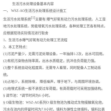
生活污水处理设备
基本内容
一、 WSZ-AO生活污水处理系统设计施工
[1]
生活污水处理系统
主要有:曝气好氧有动力污水处理系统、人工湿
地污水处理系统、势能增氧污水处理系统，各种处理工艺各有特点，
应根据现场实际情况进行取舍
1、生活污水曝气好氧有动力处理工艺流程
2、本工艺特点：
(1)污泥产量少，无需污泥处理设备，一年抽排1-2次，出水可回用。
(2)有机污染物去除率高，出水水质稳定，抗冲击负荷能力强。
(3)整个系统自动化程度高，无需专人看管，同时配备人工制动系
统。
(4)占地少，系统除嗅， 降低噪声，埋于地下，与周围环境协调。
(5)地埋式系统一般不承受过车荷载，有高荷载时可采用加强结构。
§ 调节池：*调节时间为6 小时。
§ O级生物池：WSZ-AO系列O 级生物池为推动式生物接触氧化他，
污水在池内的停留时间为7.0小时，填料为弹性立体填料，填料比表