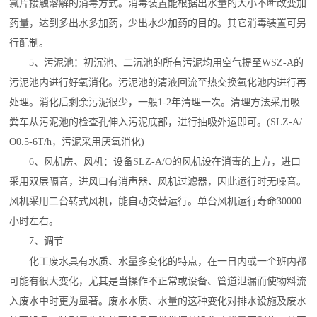
氯片接触溶解的消毒方式。消毒装置能根据出水量的大小不断改变加
药量，达到多出水多加药，少出水少加药的目的。其它消毒装置可另
行配制。
5、污泥池：初沉池、二沉池的所有污泥均用空气提至WSZ-A的
污泥池内进行
好氧消化
。污泥池的清液回流至热交换氧化池内进行再
处理。消化后剩余污泥很少，一般1-2年清理一次。清理方法采用
吸
粪车
从污泥池的检查孔伸入污泥底部，进行抽吸外运即可。(SLZ-A/
O0.5-6T/h，污泥采用厌氧消化)
6、
风机房
、风机：设备SLZ-A/O的风机设在消毒的上方，进口
采用双层隔音，进风口有
消声器
、风机过滤器，因此运行时无噪音。
风机采用二台转式风机，能自动交替运行。单台风机运行寿命30000
小时左右。
7、调节
化工废水
具有水质、水量多变化的特点，在一日内或一个班内都
可能有很大变化，尤其是当操作不正常或设备、管道泄漏而使物料流
入废水中时更为显著。
废水水质
、水量的这种变化对排水设施及
废水