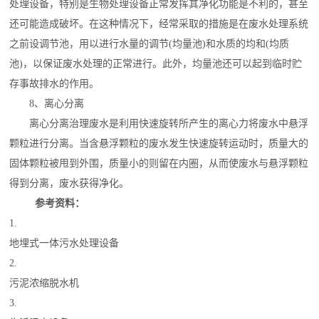
处理
设备，特别是
生物处理
设备正常发挥其净化功能是不利的，甚至
还可能造成破坏。在这种情况下，经常采取的措施是在废水处理系统
之前设
调节池
，用以进行水量的调节(均量池)和水质的均和(均质
池)，以保证废水处理的正常进行。此外，均量池还可以起到临时贮
存事故排水的作用。
8、离心分离
离心分离治理废水是利用快速旋转所产生的
离心力
将废水中悬浮
颗粒进行分离。当含悬浮颗粒的废水发生快速旋转运动时，质量大的
固体颗粒被甩到外围，质量小的则留在内圈，从而使废水与悬浮颗粒
得到分离，废水获得净化。
参考资料：
1.
地埋式一体污水处理设备
2.
污泥浓缩脱水机
3.