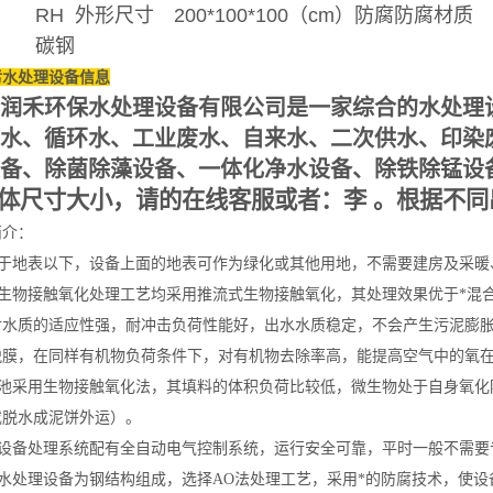
RH
外形尺寸
200*100*100（cm）
防腐
防腐材质
碳钢
污水处理设备信息
润禾环保水处理设备有限公司是一家综合的水处理
水、循环水、工业废水、自来水、二次供水、印染
备、除菌除藻设备、一体化净水设备、除铁除锰设
体尺寸大小，请的在线客服或者
：李 。根据不
简介：
埋设于地表以下，设备上面的地表可作为绿化或其他用地，不需要建房及采暖
二级生物接触氧化处理工艺均采用推流式生物接触氧化，其处理效果优于*混
对水质的适应性强，耐冲击负荷性能好，出水水质稳定，不会产生污泥膨
脱膜，在同样有机物负荷条件下，对有机物去除率高，能提高空气中的氧
生化池采用生物接触氧化法，其填料的体积负荷比较低，微生物处于自身氧化
或脱水成泥饼外运）。
整个设备处理系统配有全自动电气控制系统，运行安全可靠，平时一般不需
该污水处理设备为钢结构组成，选择AO法处理工艺，采用*的防腐技术，使