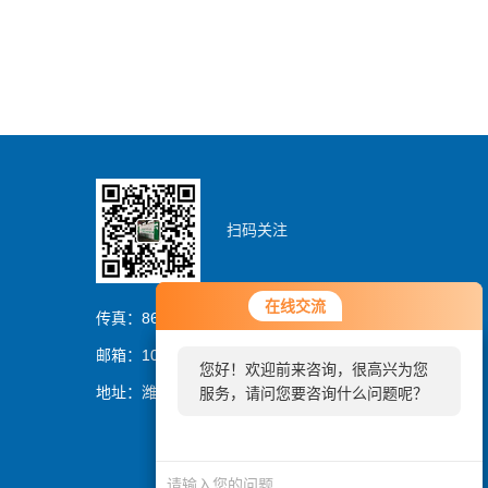
扫码关注
您好！欢迎前来咨询，很高兴为您
在线交流
在线交流
服务，请问您要咨询什么问题呢？
传真：86-0536-8329837
邮箱：1054064394@qq.com
您好！欢迎前来咨询，很高兴为您
您好，看您停留很久了，是否找到
地址：潍坊市潍城区曼哈顿大厦
服务，请问您要咨询什么问题呢？
了需求产品，您可以直接在线与我
联系！