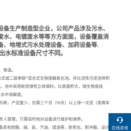
设备生产制造型企业，公司产品涉及污水、
废水、电镀废水等等方方面面，设备覆盖消
备、地埋式污水处理设备、加药设备等.
同出水标准设备尺寸不同。
、保温。
合式或二级串联*混合式生物接触氧化池。并比活性污泥池体积
胀。池中采用新型弹性立体填料，比表面积大，微生物易挂
在水中溶解度。
阶断，产泥量少，仅需三个月（90天）以上排一次泥（用粪车
要专人管理，只需适时地对设备进行维护和保养。
设备具有耐酸、碱、盐、汽油、煤油等，耐老化、耐冲磨，设计
在线咨询