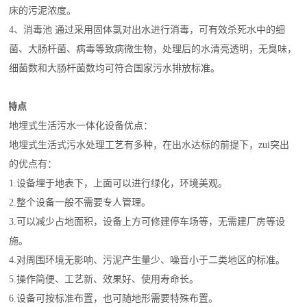
床的污泥浓度。
4、消毒池 通过采用固体氯对出水进行消毒，可有效杀死水中的细
菌、大肠杆菌、病毒等致病微生物，处理后的水清亮透明，无臭味，
细菌数和大肠杆菌数均可符合国家污水排放标准。
备特点
地埋式生活污水一体化设备
优点：
地埋式生活
式污水处理工艺有多种，在出水达标的前提下，zui突出
的优点有：
1.设备埋于地表下，上面可以进行绿化，环境美观。
2.整个设备一般不需要专人管理。
3.可以减少占地面积，设备上方可修建停车场等，无需建厂房等设
施。
4.对周围环境无影响、污泥产生量少、噪音小于二类地区的标准。
5.操作简便、工艺新、效果好、使用寿命长。
6.设备可按标准布置，也可随地形需要特殊布置。