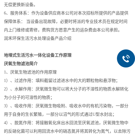
无偿更换新设备。
6、服务体系：作为设备供应商本公司对本次招标所提供的产品提供
保障体系： 当设备出现故障，必要时将派的专业技术员在规定时间
内上门维修或寄修，费购货方愿意产生的运杂费由本公司承担。
润禾环保生活污水处理设备产品介绍
地埋式生活污水一体化设备
工作原理
厌氧生物滤池简介
1、厌氧生物滤池的作用原理
1）、过滤作用：填料截留过滤进水中的大的颗粒物和悬浮物；
2）、水解作用：厌氧微生物可以将大分子的不溶性的物质水解转化
为小分子的可溶性的物质；
3）、吸收作用：厌氧微生物吸附、吸收水中的有机污染物，一部分
用于自身的生长繁殖，一部分以沼气的形式通过U型水封出；
4）、脱氮作用：将接触氧化床出水回流至厌氧滤池，厌氧微生物中
的反硝化菌可以利用回流水中的硝态氮并将其转化为氮气，以去除污