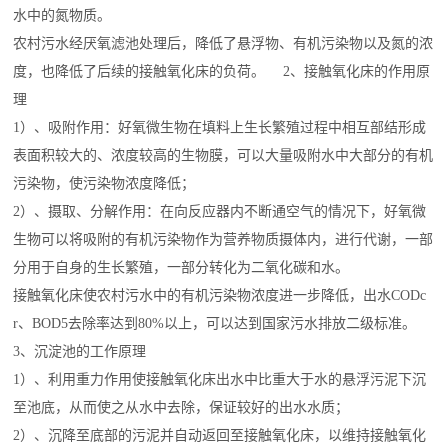
水中的氮物质。
农村污水经厌氧滤池处理后，降低了悬浮物、有机污染物以及氮的浓
度，也降低了后续的接触氧化床的负荷。 2、接触氧化床的作用原
理
1）、吸附作用：好氧微生物在填料上生长繁殖过程中相互部结形成
表面积较大的、浓度较高的生物膜，可以大量吸附水中大部分的有机
污染物，使污染物浓度降低；
2）、摄取、分解作用：在向反应器内不断通空气的
情况
下，好氧微
生物可以将吸附的有机污染物作为营养物质摄体内，进行代谢，一部
分用于自身的生长繁殖，一部分转化为二氧化碳和水。
接触氧化床使农村污水中的有机污染物浓度进一步降低，出水CODc
r、BOD5去除率达到80%以上，可以达到国家污水排放二级标准。
3、沉淀池的工作原理
1）、利用重力作用使接触氧化床出水中比重大于水的悬浮污泥下沉
至池底，从而使之从水中去除，保证较好的出水水质；
2）、沉降至底部的污泥并自动返回至接触氧化床，以维持接触氧化