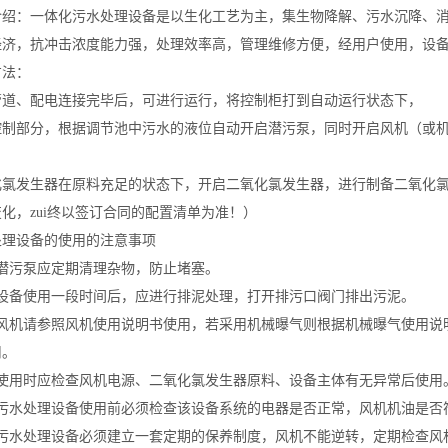
介绍：一体化污水处理设备是以生化工艺为主，集生物降解、污水沉降、
经济，抗冲击浓度能力强，处理效率高，管理维修方便，经用户使用，设
方法：
管道、配电连接完毕后，可进行运行，将控制柜打到自动运行状态下，
控制部分，根据调节池中污水的液位自动开启潜污泵，同时开启风机（或
化氯发生器在原料充足的状态下，开启二氧化氯发生器，进行制备二氧化氯
化，zui终以签订合同的配置清单为准！）
处理设备的使用的注意事项
）潜污泵应定期清理杂物，防止堵塞。
）设备使用一段时间后，应进行排泥处理，打开排污口阀门排出污泥。
）风机请参照风机使用说明书使用，若采用机械曝气则根据机械曝气使用说
用。
）使用时应检查风机电源、二氧化氯发生器原料、设备主体有无异常后使用
）污水处理设备使用前必须检查该设备系统的电器是否正常，风机机油是否
）污水处理设备必须建立一套定期的保养制度，风机不能逆转，定期检查风机