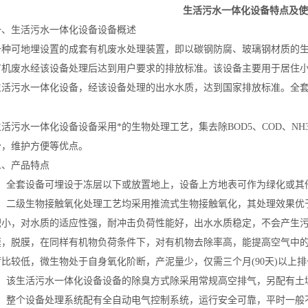
生活
污水
一体化
设备特点及使
、
生活污水一体化设备
设备概述
可地埋设置的成套有机废水处理装置，即以碳钢防腐、玻璃钢材质的
有机废水经该设备处理后达到用户要求的排放标准。该设备主要用于居住小
生活污水一体化设备
，经该设备处理的出水水质，达到国家排放标准。全套
生活污水一体化设备
设备采用*的生物处理工艺，集去除BOD5、COD、N
少，维护方便等优点。
产品特点
全套设备可埋设于冻层以下或放置地上，设备上方地表可作为绿化或其
二级生物接触氧化处理工艺均采用推流式生物接触氧化，其处理效果优于
积小，对水质的适应性强，耐冲击负荷性能好，出水水质稳定，不会产生
膜，脱膜，在同样有机物负荷条件下，对有机物去除率高，能提高空气中
比较低，微生物处于自身氧化阶断，产泥量少，仅需三个月(90天)以上排
、该
生活污水一体化设备
设备的除臭方式除采用常规高空排气，另配有土
整个设备处理系统配有全自动电气控制系统，运行安全可靠，平时一般