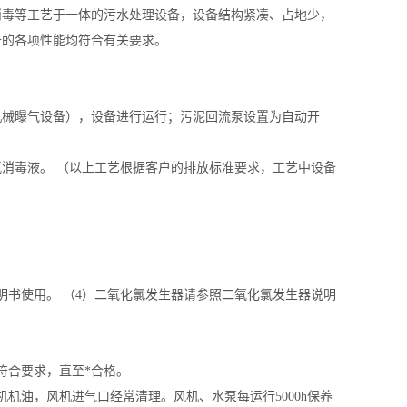
消毒等工艺于一体的污水处理设备，设备结构紧凑、占地少，
备的各项性能均符合有关要求。
机械曝气设备），设备进行运行；污泥回流泵设置为自动开
消毒液。 （以上工艺根据客户的排放标准要求，工艺中设备
明书使用。 （4）二氧化氯发生器请参照二氧化氯发生器说明
。
符合要求，直至*合格。
机油，风机进气口经常清理。风机、水泵每运行5000h保养