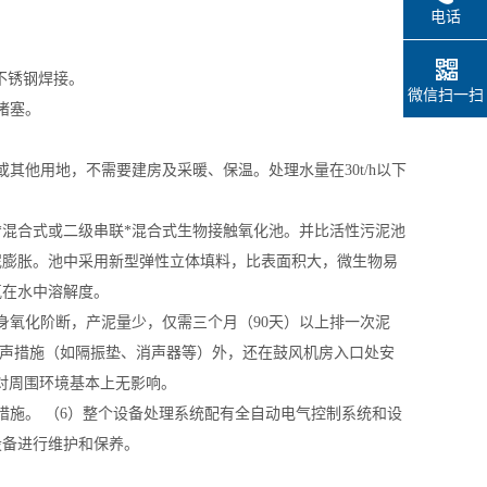
电话
不锈钢焊接。
微信扫一扫
堵塞。
其他用地，不需要建房及采暖、保温。处理水量在30t/h以下
*混合式或二级串联*混合式生物接触氧化池。并比活性污泥池
泥膨胀。池中采用新型弹性立体填料，比表面积大，微生物易
氧在水中溶解度。
身氧化阶断，产泥量少，仅需三个月（90天）以上排一次泥
消声措施（如隔振垫、消声器等）外，还在鼓风机房入口处安
，对周围环境基本上无影响。
措施。 （6）整个设备处理系统配有全自动电气控制系统和设
设备进行维护和保养。