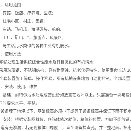
适用范围
宾馆、饭店、疗养院、医院;
住宅小区、村庄、集镇;
车站、飞机场、海港码头、船舶;
工厂、矿山、*、旅游点、风景区;
与生活污水类似的各种工业有机废水。
使用方法
能够处理生活系统综合性废水及其相类似的有机污水;
用玻璃钢、不锈钢结构，具有耐腐蚀、抗老化等特性，使用寿命长达 20 
全套装置施工简单、操作容易，所有机械设备均为自动化控制，全部装置
安装、使用、维护
基础：耐特尔污水处理成套设备如放置在地坪以上，只需准备一块与设备外
也同时要求水平、平整。
备埋于地坪以下，基础标高必须小于或等于设备标高并保证下雨不积水，
安装：根据安装图就位，各箱体依次就位，箱体的位置、方向不能放错，
管道有无渗漏，若无则箱体四周覆土，直至设备检查孔，并平整地面。把