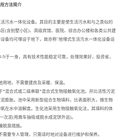
用方法简介
生活污水一体化设备
。其目的主要是使生活污水和与之类似的
区(含别墅小区)、高级宾馆、医院、综合办公楼和各类公共建
设备均可埋设于地下，故亦称"地埋式
生活污水一体化设备
设
H3-N于一身，具有技术性能稳定可靠，处理效果好，投资省，
他用地，不需要建房及采暖、保温。
*混合式或二级串联*混合式生物接触氧化池。并比活性污泥
污泥膨胀。池中采用新型组合生物填料，比表面积大，微生物
的氧在水中溶解度。生化池采用生物接触氧化法，其填料的体
一次泥(用粪车抽吸或脱水成泥饼外运)。
壤脱臭措施。
不需要专人管理，只需适时地对设备进行维护和保养。