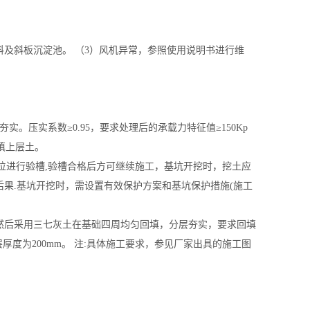
料及斜板沉淀池。 （3）风机异常，参照使用说明书进行维
。压实系数≥0.95，要求处理后的承载力特征值≥150Kp
填上层土。
位进行验槽,验槽合格后方可继续施工，基坑开挖时，挖土应
果.基坑开挖时，需设置有效保护方案和基坑保护措施(施工
,然后采用三七灰土在基础四周均匀回填，分层夯实，要求回填
土垫层厚度为200mm。 注:具体施工要求，参见厂家出具的施工图