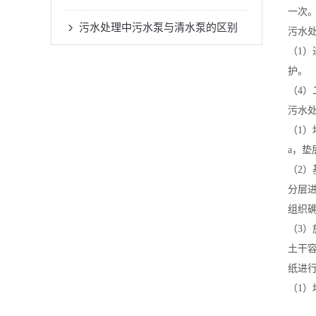
一次
污水处理中污水泵与清水泵的区别
污水
（1
护。
（4
污水
（1）
a，
（2
分层
组织
（3
土干容
纸进
（1