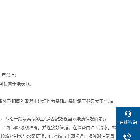
年以上;
可设置于地表以;
形相同的混凝土地坪作为基础。基础承压必须大于4T/m
基础一般是素混凝土(是否配筋视当地地质情况而定)。
在线咨询
互相间距必须准确，并连接好管道。在设备内注入清水，检
电控箱控制线与水泵接通，电控箱与电源接通，接线时注意风