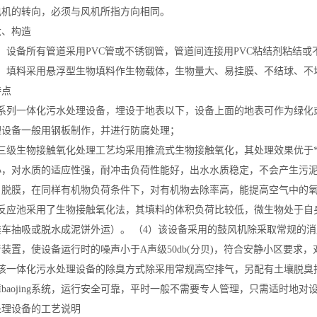
电机的转向，必须与风机所指方向相同。
、构造
设备所有管道采用PVC管或不锈钢管，管道间连接用PVC粘结剂粘结或
填料采用悬浮型生物填料作生物载体，生物量大、易挂膜、不结球、不
特点
系列一体化污水处理设备，埋设于地表以下，设备上面的地表可作为绿化或
理设备一般用钢板制作，并进行防腐处理；
）三级生物接触氧化处理工艺均采用推流式生物接触氧化，其处理效果优于
小，对水质的适应性强，耐冲击负荷性能好，出水水质稳定，不会产生污
，脱膜，在同样有机物负荷条件下，对有机物去除率高，能提高空气中的
）反应池采用了生物接触氧化法，其填料的体积负荷比较低，微生物处于自
粪车抽吸或脱水成泥饼外运）。 （4）该设备采用的鼓风机除采取常规的
装置，使设备运行时的噪声小于A声级50db(分贝)，符合安静小区要求
）该一体化污水处理设备的除臭方式除采用常规高空排气，另配有土壤脱臭
障
baojing
系统，运行安全可靠，平时一般不需要专人管理，只需适时地对
处理设备的工艺说明