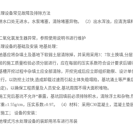
。
处理设备常见故障及排除方法
）进水口处无进水，水泵堵塞，清除堵塞异物。 （2）出水浑浊，应清洗填
）二氧化氯发生器异常，参照使用说明书进行维护
处理设备的基础及安装 地基处理：
地基应将杂填土及基地下软弱土层清除掉，并采用采用3：7灰土换填,分层夯实
垫层的施工质量检验必须分层进行，应在每层的压实系数符合设计要求后铺
）基槽开挖过程中杂填土应全部清除，开挖完成后应立即组织勘察、设计单
进行，以防挖土过快,造成卸载过速而引起土体失稳塌陷，基坑涌土等严重后
确定)，以确保工程质量及人员安全,基坑周围不得大面积堆物。
）施工完后基坑不允许*暴露，基坑回填前必须排除积水，清除浮土和杂物
重≥1.55g/cm，压实系数≥0.97。 （4）材料：采用C30混凝土，混凝
行施工； 设备的安装：
）地埋式污水处理设备的装卸用吊车进行吊装