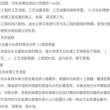
界面范围：污水处理站进出口范围外1.0m处。
污水工程的工艺流程，工艺设备选型，工艺设备的结构布置。 3) 污水处理
污水处理工程设备的施工、安装、调试等工作。
污水工程的动力配线，由业主将主电源引至污水工程的配电控制箱，配电分
器使用点将由我公司负责。
工艺的选择
污水水量与水质的情况分析 3.2选择思路
述进出水水量和水质的情况，我方考虑污水处理工艺依照如下思路： 1、总
工艺； 2、工艺流程简捷、工程造价低、运行经济、便于管理。
方案
.1 污水处理工艺流程
污水从各排水单元经化粪池进入格栅井，格栅井内采用人工格栅，栅渣定
池中，隔油调节池的作用是利用油与水的比重差异，分离去除污水中颗粒
响，均和水质、存盈补缺使后续处理单元在运行期间内能得到均衡的水量
调节池中的污水由潜水泵提升进入A2O前置M-D型一体化污水处理设备中
MBR池、消毒池、清水池。