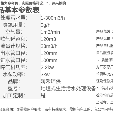
价格为参考价，实际价格可议，*，速来抢购
品基本参数表
处理污水量：
1-300m3/h
臭氧用量：
0g/h
空气量：
1m3/min
产品包装 
贮气罐容积：
120m3
产品运输 
流量计规格：
23m3/h
产品售后
出水管口径：
120mm
售后服务
进水管口径：
100mm
1、质量保
曝气机功率：
2.2kw
为厂家原厂
水泵功率：
3kw
术资料(
品牌：
润禾环保
证及保修凭
型号：
地埋式生活污水处理设备
2、供货安
加工定制：
是
检测均有
全过程、
产品交货期：尽量按用户要求，若有特殊要求，需提前完工的，我公司可特