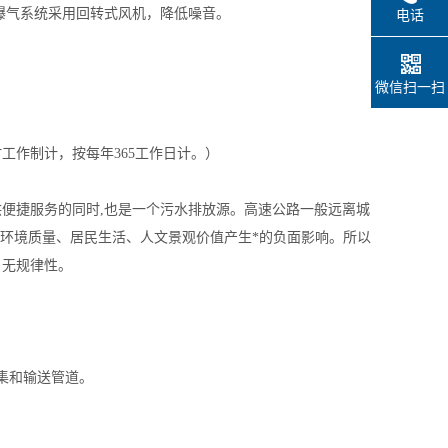
曝气系统采用回转式风机，降低噪音。
电话
微信扫一扫
天24小时工作制计，按每年365工作日计。）
供便捷服务的同时,也是一个污水排放源。高速公路一般远离城
的环境质量、居民生活、人文景观价值产生*的负面影响。所以
、无规律性。
集和输送管道。