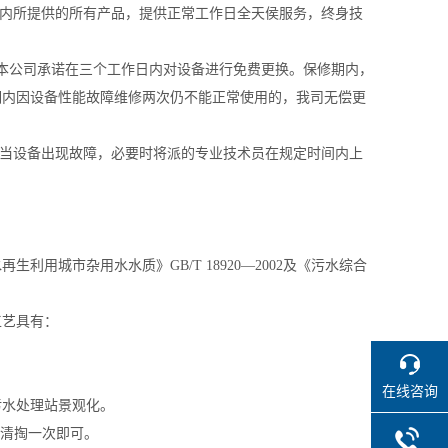
期内所提供的所有产品，提供正常工作日全天侯服务，终身技
本公司承诺在三个工作日内对设备进行免费更换。保修期内，
期内因设备性能故障维修两次仍不能正常使用的，我司无偿更
 当设备出现故障，必要时将派的专业技术员在规定时间内上
用城市杂用水水质》GB/T 18920—2002及《污水综合
工艺具有：
在线咨询
污水处理站景观化。
年清掏一次即可。