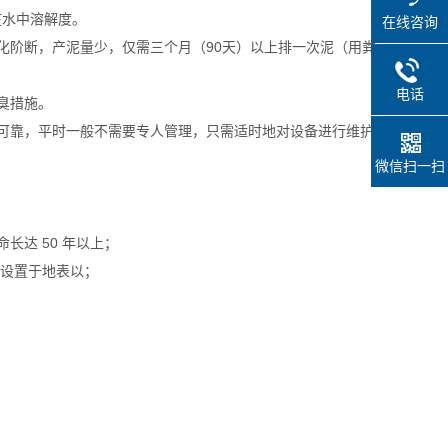
在水中溶解度。
在线咨询
化阶断，产泥量少，仅需三个月（90天）以上排一次泥（用粪
电话
臭措施。
可靠，平时一般不需要专人管理，只需适时地对设备进行维护
微信扫一扫
达 50 年以上；
可设置于地表以；