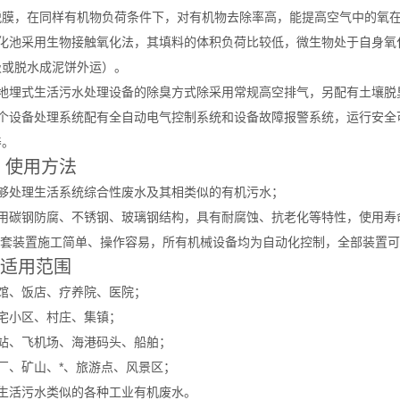
脱膜，在同样有机物负荷条件下，对有机物去除率高，能提高空气中的氧
生化池采用生物接触氧化法，其填料的体积负荷比较低，微生物处于自身氧
吸或脱水成泥饼外运）。
该地埋式生活污水处理设备的除臭方式除采用常规高空排气，另配有土壤脱
整个设备处理系统配有全自动电气控制系统和设备故障报警系统，运行安全
养。
 使用方法
能够处理生活系统综合性废水及其相类似的有机污水；
用碳钢防腐、不锈钢、玻璃钢结构，具有耐腐蚀、抗老化等特性，使用寿命长
 全套装置施工简单、操作容易，所有机械设备均为自动化控制，全部装置
、适用范围
宾馆、饭店、疗养院、医院；
住宅小区、村庄、集镇；
车站、飞机场、海港码头、船舶；
厂、矿山、*、旅游点、风景区；
与生活污水类似的各种工业有机废水。