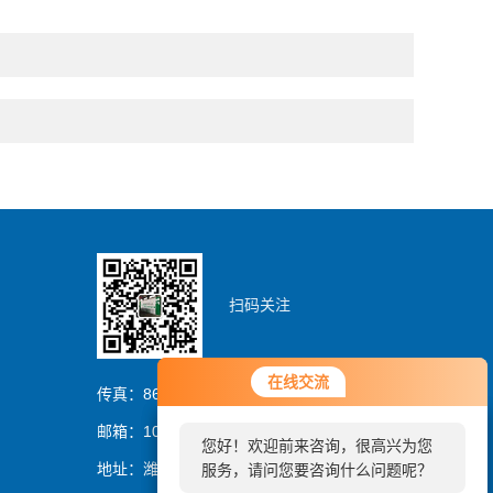
扫码关注
您好！欢迎前来咨询，很高兴为您
在线交流
在线交流
服务，请问您要咨询什么问题呢？
传真：86-0536-8329837
邮箱：1054064394@qq.com
您好！欢迎前来咨询，很高兴为您
您好，看您停留很久了，是否找到
地址：潍坊市潍城区曼哈顿大厦
服务，请问您要咨询什么问题呢？
了需求产品，您可以直接在线与我