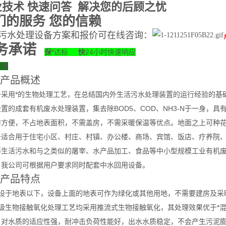
业技术 快速问答 解决您的后顾之忧
们的服务 您的信赖
污水处理设备方案和报价可在线咨询
：
务承诺
保
*达标
快
24小时快速响应
概述
产品概述
备采用*的生物处理工艺，在总结国内外生活污水处理装置的运行经验的基
置的成套有机废水处理装置，集去除BOD5、COD、NH3-N于一身，
作方便，不占地表面积，不需盖房，不需采暖保温等优点。地面之上可种
备适合用于住宅小区、村庄、村镇、办公楼、商场、宾馆、饭店、疗养院、
等生活污水和与之类似的屠宰、水产品加工、食品等中小型规模工业有机
。我公司可根据用户要求同时配套中水回用设备。
产品特点
埋设于地表以下，设备上面的地表可作为绿化或其他用地，不需要建房及采
二级生物接触氧化处理工艺均采用推流式生物接触氧化，其处理效果优于*
，对水质的适应性强，耐冲击负荷性能好，出水水质稳定，不会产生污泥