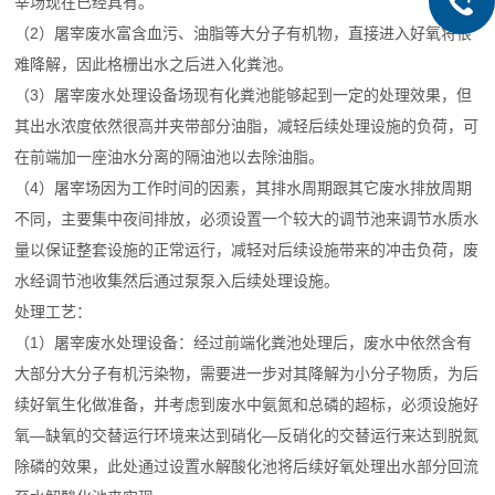
宰场现在已经具有。
（2）屠宰废水富含血污、油脂等大分子有机物，直接进入好氧将很
难降解，因此格栅出水之后进入化粪池。
（3）屠宰废水处理设备场现有化粪池能够起到一定的处理效果，但
其出水浓度依然很高并夹带部分油脂，减轻后续处理设施的负荷，可
在前端加一座油水分离的隔油池以去除油脂。
（4）屠宰场因为工作时间的因素，其排水周期跟其它废水排放周期
不同，主要集中夜间排放，必须设置一个较大的调节池来调节水质水
量以保证整套设施的正常运行，减轻对后续设施带来的冲击负荷，废
水经调节池收集然后通过泵泵入后续处理设施。
处理工艺：
（1）屠宰废水处理设备：经过前端化粪池处理后，废水中依然含有
大部分大分子有机污染物，需要进一步对其降解为小分子物质，为后
续好氧生化做准备，并考虑到废水中氨氮和总磷的超标，必须设施好
氧—缺氧的交替运行环境来达到硝化—反硝化的交替运行来达到脱氮
除磷的效果，此处通过设置水解酸化池将后续好氧处理出水部分回流