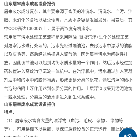
山东屠宰废水成套设备报价
屠宰废水成分复杂，其主要来源于畜类的冲洗水、清洗水、血污、油
脂、未消化的食物以及粪便等，水质本身容易发黑发臭，易变质，其
中COD高达13000以上，属于高浓度有机废水。
常用屠宰污水处理工艺流程是采用隔油+絮凝汽浮+生化的处理工艺
对屠宰污水进行处理的。污水先经过隔油池，去除污水中漂浮的油脂
以及皮毛等，然后经过格栅进入调节池，因为屠宰污水为间歇性排
放，因此调节池可以起到均衡水质水量的一个作用，然后污水经过加
药装置进入高效汽浮沉淀一体机中。在汽浮机中，污水通过加入絮凝
剂后中和的水中的胶体物质，形成更易分离的矾花，通过汽浮的微小
气泡的粘附上浮作用达到杂质分离的作用。上层浮渣收集到污泥池统
一脱水处理，分离后的清水则进入到生化系统中。
山东屠宰废水成套设备报价
特点：
（1）屠宰废水富含大量的漂浮物（血污、毛皮、杂物 、染物等
等），可用格栅予以拦截，以保证后续设备的正常运行，而此设施屠