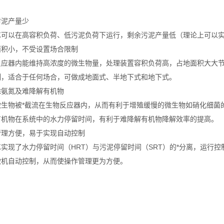
污泥产量少
艺可以在高容积负荷、低污泥负荷下运行，剩余污泥产量低（理论上可以
面积小，不受设置场合限制
反应器内能维持高浓度的微生物量，处理装置容积负荷高，占地面积大大
制，适合于任何场合，可做成地面式、半地下式和地下式。
除氨氮及难降解有机物
微生物被*截流在生物反应器内，从而有利于增殖缓慢的微生物如硝化细菌
有机物在系统中的水力停留时间，有利于难降解有机物降解效率的提高。
管理方便，易于实现自动控制
艺实现了水力停留时间（HRT）与污泥停留时间（SRT）的*分离，运行
微机自动控制，从而使操作管理更为方便。