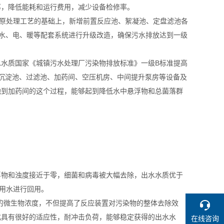
率，降低能耗和运行费用，减少设备检修率。
在原处理工艺的基础上，新增前置反应池、絮凝池、定盘滤池各
、水、电、暖等配套系统进行升级改造，确保污水排放达到一级
水质国家《城镇污水处理厂污染物排放标准》一级B标准提高
升泵、沉淀池、过滤池、加药间、空压机房、中间提升泵房等设备及
池到加药间的这个过程，能够起到降低水中悬浮物和总菌落群
浮物和浊度接近于零，细菌和病毒被大幅去除，出水水质优于
杂用水进行回用。
的微生物浓度，不但提高了反应装置对污染物的整体去除效
化具有很好的适应性，耐冲击负荷，能够稳定获得的出水水
在线咨询