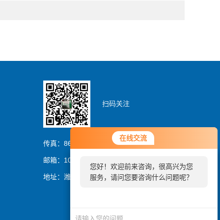
扫码关注
您好！欢迎前来咨询，很高兴为您
在线交流
在线交流
服务，请问您要咨询什么问题呢？
传真：86-0536-8329837
邮箱：1054064394@qq.com
您好！欢迎前来咨询，很高兴为您
您好，看您停留很久了，是否找到
地址：潍坊市潍城区曼哈顿大厦
服务，请问您要咨询什么问题呢？
了需求产品，您可以直接在线与我
联系！