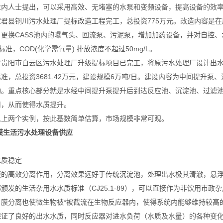
业内人士提出，可以采用高效、无堵塞的水泵和变频设备，提高设备的效
宜君县铜川污水处理厂提标改造工程完工，总投资775万元。改造内容是
，更换CASS池内的曝气头、回流泵、污泥泵，增加加药设备，并对自控
标准，COD(化学需氧量) 排放浓度不超过50mg/L。
省贵阳市白云区污水处理厂升级提标项目已完工，将原污水处理厂设计出水
标准，总投资3681.42万元，建设规模6万吨/日。建设内容为中间提
物。重点核心部分就是水经中间提升泵提升后到达反应池、沉淀池、过滤
用，从而使得水质提升。
以上两个实例，按此基数简单估算，市场规模非常可观。
膜生活污水处理设备供应
：
水质稳定
膜的高效分离作用，分离效果远好于传统沉淀池，处理出水极其清澈，悬
颁发的生活杂用水水质标准（CJ25.1-89），可以直接作为非饮用市政
，膜分离也使微生物被*被截流在生物反应器内，使得系统内能够维持较高
保证了良好的出水水质，同时反应器对进水负荷（水质及水量）的各种变