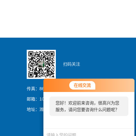
扫码关注
您好！欢迎前来咨询，很高兴为您
在线交流
在线交流
服务，请问您要咨询什么问题呢？
传真：86-0536-8329837
邮箱：1054064394@qq.com
您好！欢迎前来咨询，很高兴为您
您好，看您停留很久了，是否找到
地址：潍坊市潍城区曼哈顿大厦
服务，请问您要咨询什么问题呢？
了需求产品，您可以直接在线与我
联系！