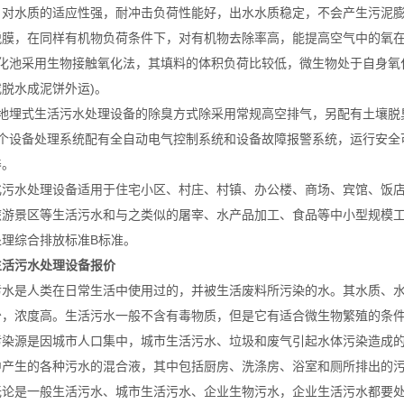
，对水质的适应性强，耐冲击负荷性能好，出水水质稳定，不会产生污泥
脱膜，在同样有机物负荷条件下，对有机物去除率高，能提高空气中的氧
化池采用生物接触氧化法，其填料的体积负荷比较低，微生物处于自身氧化
脱水成泥饼外运)。
该地埋式生活污水处理设备的除臭方式除采用常规高空排气，另配有土壤脱
整个设备处理系统配有全自动电气控制系统和设备故障报警系统，运行安全
养。
化污水处理设备适用于住宅小区、村庄、村镇、办公楼、商场、宾馆、饭
旅游景区等生活污水和与之类似的屠宰、水产品加工、食品等中小型规模
处理综合排放标准B标准。
生活污水处理设备报价
污水是人类在日常生活中使用过的，并被生活废料所污染的水。其水质、
少，浓度高。生活污水一般不含有毒物质，但是它有适合微生物繁殖的条
污染源是因城市人口集中，城市生活污水、垃圾和废气引起水体污染造成
中产生的各种污水的混合液，其中包括厨房、洗涤房、浴室和厕所排出的
无论是一般生活污水、城市生活污水、企业生物污水，企业生活污水都要