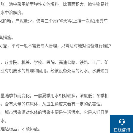
膨胀。池中采用新型弹性立体填料，比表面积大，微生物易挂
在水中溶解度。
阶断，产泥量少，仅需三个月(90天)以上排一次泥(用粪车
臭措施。
可靠，平时一般不需要专人管理，只需适时地对设备进行维护
店、疗养院、机关、学校、医院、高速公路、铁路、工厂、矿
工业有机废水的处理和回用。经该设备处理的污水，水质达到
水量随季节而变化，一般夏季用水相对较多，浓度低；冬季相
件，含有大量的病原体，从卫生角度来看有一定的危害性。
的。城市污染源对水体的污染主要是生活污水，它是人们日常
污水。
处理达标后，才能排放。
在线咨询