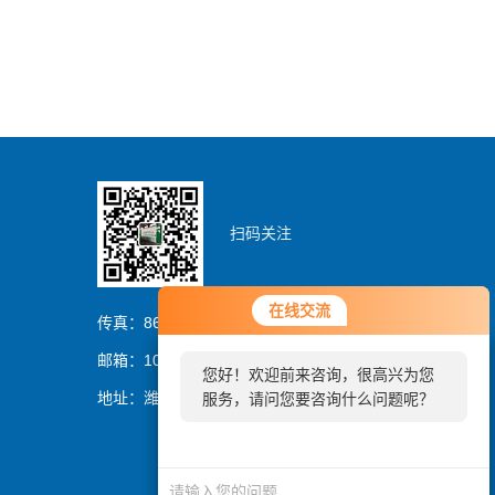
扫码关注
您好！欢迎前来咨询，很高兴为您
在线交流
在线交流
服务，请问您要咨询什么问题呢？
传真：86-0536-8329837
邮箱：1054064394@qq.com
您好！欢迎前来咨询，很高兴为您
您好，看您停留很久了，是否找到
地址：潍坊市潍城区曼哈顿大厦
服务，请问您要咨询什么问题呢？
了需求产品，您可以直接在线与我
联系！