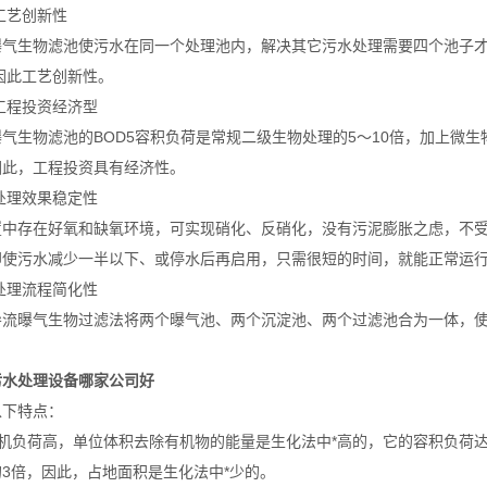
、工艺创新性
曝气生物滤池使污水在同一个处理池内，解决其它污水处理需要四个池子
因此工艺创新性。
、工程投资经济型
气生物滤池的BOD5容积负荷是常规二级生物处理的5～10倍，加上微生物
因此，工程投资具有经济性。
、处理效果稳定性
置中存在好氧和缺氧环境，可实现硝化、反硝化，没有污泥膨胀之虑，不
即使污水减少一半以下、或停水后再启用，只需很短的时间，就能正常运
、处理流程简化性
导流曝气生物过滤法将两个曝气池、两个沉淀池、两个过滤池合为一体，
污水处理设备哪家公司好
以下特点：
机负荷高，单位体积去除有机物的能量是生化法中*高的，它的容积负荷达2-3
3倍，因此，占地面积是生化法中*少的。