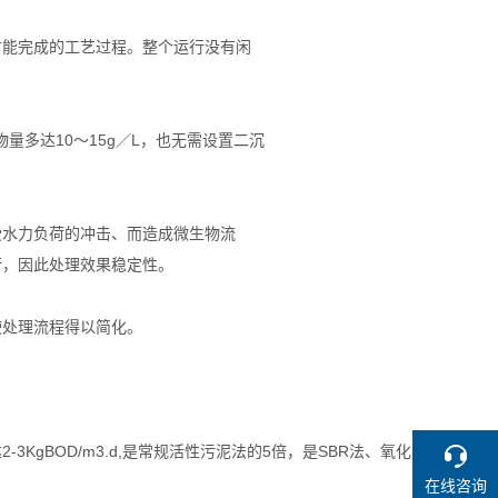
才能完成的工艺过程。整个运行没有闲
量多达10～15g／L，也无需设置二沉
受水力负荷的冲击、而造成微生物流
行，因此处理效果稳定性。
使处理流程得以简化。
KgBOD/m3.d,是常规活性污泥法的5倍，是SBR法、氧化
在线咨询