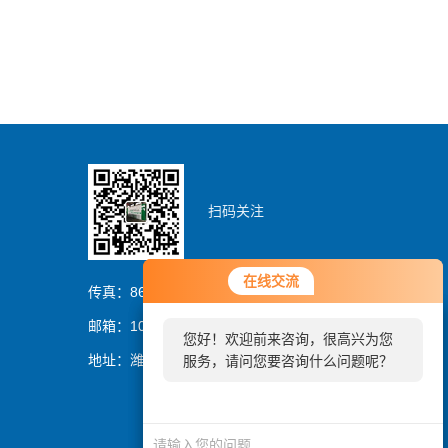
扫码关注
您好！欢迎前来咨询，很高兴为您
在线交流
在线交流
服务，请问您要咨询什么问题呢？
传真：86-0536-8329837
邮箱：1054064394@qq.com
您好！欢迎前来咨询，很高兴为您
您好，看您停留很久了，是否找到
地址：潍坊市潍城区曼哈顿大厦
服务，请问您要咨询什么问题呢？
了需求产品，您可以直接在线与我
联系！