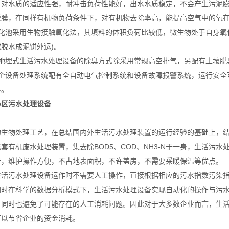
，对水质的适应性强，耐冲击负荷性能好，出水水质稳定，不会产生污泥膨
脱膜，在同样有机物负荷条件下，对有机物去除率高，能提高空气中的氧
化池采用生物接触氧化法，其填料的体积负荷比较低，微生物处于自身氧化
脱水成泥饼外运)。
该地埋式生活污水处理设备的除臭方式除采用常规高空排气，另配有土壤脱
整个设备处理系统配有全自动电气控制系统和设备故障报警系统，运行安全
养。
小区污水处理设备
的生物处理工艺，在总结国内外生活污水处理装置的运行经验的基础上，
套有机废水处理装置，集去除BOD5、COD、NH3-N于一身，生活污
行，维护操作方便，不占地表面积，不许盖房，不需要采暖保温等优点。
污水处理设备运作时不需要人工操作，直接根据相应的污水指数污染指
同时在科学的数据分析模式下，生活污水处理设备实现自动化的操作与污
，同时也避免了可能存在的人工消耗问题。因此对于大多数企业而言，生
可以节省企业的资金消耗。