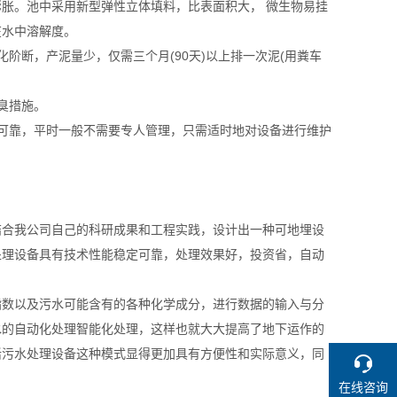
胀。池中采用新型弹性立体填料，比表面积大， 微生物易挂
在水中溶解度。
阶断，产泥量少，仅需三个月(90天)以上排一次泥(用粪车
臭措施。
可靠，平时一般不需要专人管理，只需适时地对设备进行维护
结合我公司自己的科研成果和工程实践，设计出一种可地埋设
水处理设备具有技术性能稳定可靠，处理效果好，投资省，自动
数以及污水可能含有的各种化学成分，进行数据的输入与分
水的自动化处理智能化处理，这样也就大大提高了地下运作的
活污水处理设备这种模式显得更加具有方便性和实际意义，同
在线咨询