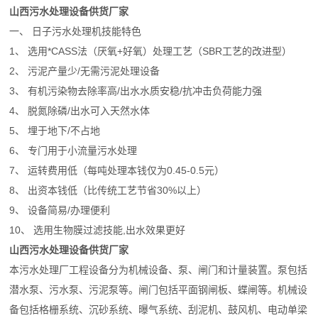
山西污水处理设备供货厂家
一、 日子污水处理机技能特色
1、 选用*CASS法（厌氧+好氧）处理工艺（SBR工艺的改进型）
2、 污泥产量少/无需污泥处理设备
3、 有机污染物去除率高/出水水质安稳/抗冲击负荷能力强
4、 脱氮除磷/出水可入天然水体
5、 埋于地下/不占地
6、 专门用于小流量污水处理
7、 运转费用低（每吨处理本钱仅为0.45-0.5元）
8、 出资本钱低（比传统工艺节省30%以上）
9、 设备简易/办理便利
10、 选用生物膜过滤技能,出水效果更好
山西污水处理设备供货厂家
本污水处理厂工程设备分为机械设备、泵、闸门和计量装置。泵包括
潜水泵、污水泵、污泥泵等。闸门包括平面钢闸板、蝶闸等。机械设
备包括格栅系统、沉砂系统、曝气系统、刮泥机、鼓风机、电动单梁