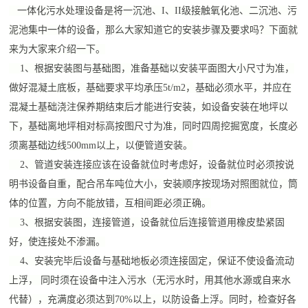
一体化污水处理设备是将一沉池、I、II级接触氧化池、二沉池、污
泥池集中一体的设备，那么大家知道它的安装步骤及要求吗？下面就
来为大家来介绍一下。
1、根据安装图与基础图，准备基础以安装平面图大小尺寸为准，
做好混凝土底板，基础要求平均承压5t/m2，基础必须水平，并应在
混凝土基础浇注保养期结束后才能进行安装，如设备安装在地坪以
下，基础离地坪相对标高按图尺寸为准，同时四周挖掘宽度，长度必
须离基础边线500mm以上，以便管道安装。
2、管道安装连接应该在设备就位时考虑好，设备就位时必须按说
明书设备自重，配合吊车吨位大小，安装顺序按现场对照图就位，筒
体的位置，方向不能放错，互相间距必须正确。
3、根据安装图，连接管道，设备就位后连接管道用橡皮垫紧固
好，使连接处不渗漏。
4、安装完毕后设备与基础地板必须连接固定，保证不使设备流动
上浮， 同时须在设备中注入污水（无污水时，用其他水源或自来水
代替），充满度必须达到70%以上，以防设备上浮。同时，检查好各