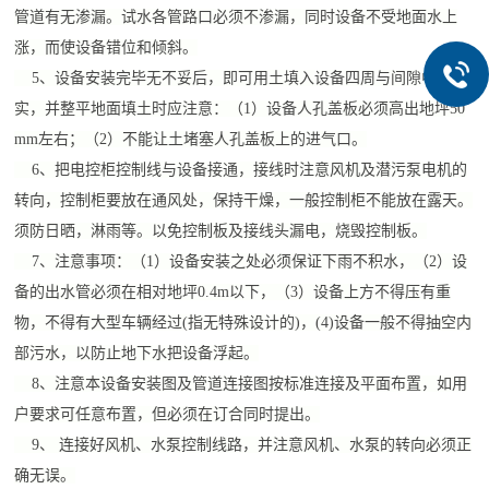
管道有无渗漏。试水各管路口必须不渗漏，同时设备不受地面水上
涨，而使设备错位和倾斜。
5、设备安装完毕无不妥后，即可用土填入设备四周与间隙中夯
实，并整平地面填土时应注意：（1）设备人孔盖板必须高出地坪50
mm左右；（2）不能让土堵塞人孔盖板上的进气口。
6、把电控柜控制线与设备接通，接线时注意风机及潜污泵电机的
转向，控制柜要放在通风处，保持干燥，一般控制柜不能放在露天。
须防日晒，淋雨等。以免控制板及接线头漏电，烧毁控制板。
7、注意事项：（1）设备安装之处必须保证下雨不积水，（2）设
备的出水管必须在相对地坪0.4m以下，（3）设备上方不得压有重
物，不得有大型车辆经过(指无特殊设计的)，(4)设备一般不得抽空内
部污水，以防止地下水把设备浮起。
8、注意本设备安装图及管道连接图按标准连接及平面布置，如用
户要求可任意布置，但必须在订合同时提出。
9、 连接好风机、水泵控制线路，并注意风机、水泵的转向必须正
确无误。