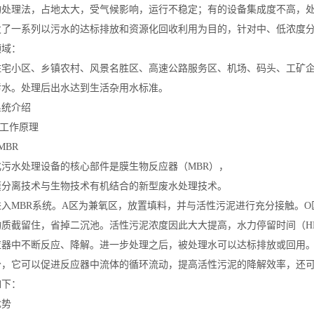
物处理法，占地太大，受气候影响，运行不稳定；有的设备集成度不高，
发了一系列以污水的达标排放和资源化回收利用为目的，针对中、低浓度
领域：
住宅小区、乡镇农村、风景名胜区、高速公路服务区、机场、码头、工矿
污水。处理后出水达到生活杂用水标准。
系统介绍
备工作原理
BR
化污水处理设备的核心部件是膜生物反应器（MBR），
膜分离技术与生物技术有机结合的新型废水处理技术。
进入MBR系统。A区为兼氧区，放置填料，并与活性污泥进行充分接触。O
物质截留住，省掉二沉池。活性污泥浓度因此大大提高，水力停留时间（HR
应器中不断反应、降解。进一步处理之后，被处理水可以达标排放或回用。
分，它可以促进反应器中流体的循环流动，提高活性污泥的降解效率，还
如下：
优势