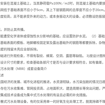
备安装在混凝土基础上，当其静荷载P≥100N／m2时，则混凝土基础内要
网低于基础表面不应小于5cm，其上下层钢筋网的总厚度不应小于20cm
凡精度较高，且不能承受外来的动力，或本身振动大的设备，必须敷设防
幅，并防止其传播。
可能遭受化学液体或侵蚀性水分影响的基础，应设置防护水泥。 （2）基
所有基础表面的模板、地脚螺栓固定架及露出基础外的钢筋等都要拆除，杂物
孔壁的残留木壳应全部拆除。
基础进行外观检查，不得有裂纹、蜂窝、空洞、露筋等缺陷。 3)按设计图
根据设计尺寸的要求，检查基础各部尺寸是否与设计要求相符合，如有偏差
污水处理（MBR）成套设备简介
概述
我国经济的发展、城市化进程的推进，水资源短缺，水污染加剧的情况日
于存在污水收集难、管网投资高、占地面积大、建造周期长等突出问题，严
理集成技术设备成为集中式污水处理的有益且必需的补充措施。
分散式污水处理设备，有的仅采用单一的好氧生化处理工艺，脱氮除磷不