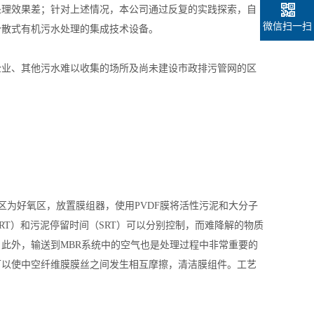
处理效果差；针对上述情况，
本公司
通过反复的实践探索，自
微信扫一扫
分散式有机污水处理的集成技术设备。
企业、其他污水难以收集的场所及尚未建设市政排污管网的区
区为好氧区，放置膜组器，使用PVDF膜将活性污泥和大分子
T）和污泥停留时间（SRT）可以分别控制，而难降解的物质
此外，输送到MBR系统中的空气也是处理过程中非常重要的
可以使中空纤维膜膜丝之间发生相互摩擦，清洁膜组件。工艺