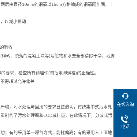
放两层由直径10mm的钢筋以15cm方格编成的钢筋网加固，上
。
振层，以减小振动
础的验收
(碎砖、脱落的混凝土块等)及脏物和水要全部清除干净，地脚
样的要求，检查所有预埋件(包括地脚螺栓)的正确性。
，不得超过允许偏差
在线咨询
趋严峻，污水处理与回用的要求日益迫切，传统集中式污水处
重制约了污水处理率和COD减排量，在此情况下，分散式污
电话
理想；有的采用单一曝气方式，能耗偏高；有的采用人工湿地