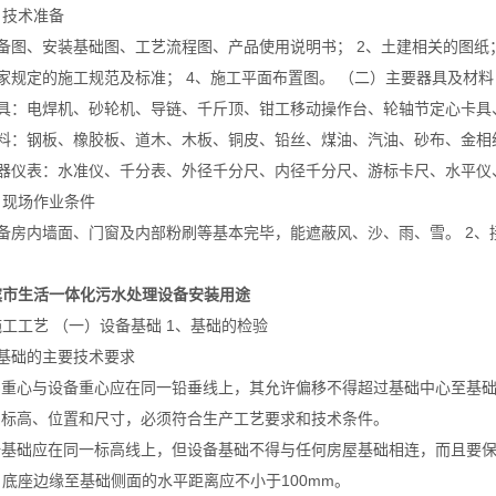
）技术准备
设备图、安装基础图、工艺流程图、产品使用说明书； 2、土建相关的图纸
家规定的施工规范及标准； 4、施工平面布置图。 （二）主要器具及材
机具：电焊机、砂轮机、导链、千斤顶、钳工移动操作台、轮轴节定心卡
材料：钢板、橡胶板、道木、木板、铜皮、铅丝、煤油、汽油、砂布、金
仪器仪表：水准仪、千分表、外径千分尺、内径千分尺、游标卡尺、水平
）现场作业条件
设备房内墙面、门窗及内部粉刷等基本完毕，能遮蔽风、沙、雨、雪。 2、
。
滨市生活一体化污水处理设备安装用途
工工艺 （一）设备基础 1、基础的检验
）基础的主要技术要求
基础重心与设备重心应在同一铅垂线上，其允许偏移不得超过基础中心至基础
基础标高、位置和尺寸，必须符合生产工艺要求和技术条件。
同一基础应在同一标高线上，但设备基础不得与任何房屋基础相连，而且要保
底座边缘至基础侧面的水平距离应不小于100mm。