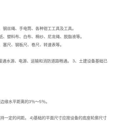
；
料
具、钢丝绳、手电筒、各种钳工工具及工具。
相纸、塑料布、白布、棉纱、尼龙绳、脱脂液等。
仪、塞尺、钢板尺、卷尺、转速表等。
接通水源、电源、运输和消防道路畅通。 3、土建设备基础已
边缘水平距离的3％～5％。
持一定的间距。 4)基础的平面尺寸应按设备的底座轮廓尺寸