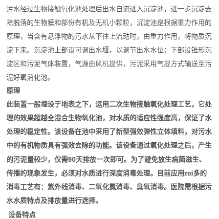
污水经过生物接触氧化池处理后出水自流进入沉淀池，进一步沉淀去
除脱落的生物膜和部份有机及无机小颗粒，沉淀池是根据重力作用的
原理，当含有悬浮物的污水从下往上流动时，由重力作用，将物质沉
淀下来。沉淀池上部设可调出水堰，以调节出水水位；下部设锥形沉
淀区和污泥气体装置，气源由风机提供，污泥采用气提方式输送至污
泥好氧消化池。
原理
此装置一般埋设于地表之下，运用二次生物接触氧化处理工艺，它处
理的效果超越全混合生物氧化池，对水质的适应性强度高，保证了水
处理的稳定性。该设备在池中采用了新型强效弹性立体填料，对污水
中的有机物质具有强效去除的功能。该设备通过氧化处理之后，产生
90
的污泥量较少，仅需
天排放一次即可。为了避免放生病菌滋生、
传播的现象发生，必须对水质进行深度消毒处理。目前应用zui多的
消毒工艺有：紫外线消毒、二氧化氯消毒、臭氧消毒。医院需根据污
水水质特点及排放量进行选择。
设备特点