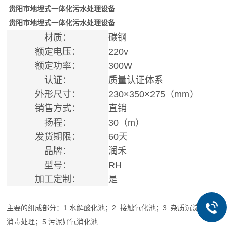
贵阳市地埋式一体化污水处理设备
贵阳市地埋式一体化污水处理设备
材质：
碳钢
额定电压：
220v
额定功率：
300W
认证：
质量认证体系
外形尺寸：
230×350×275（mm）
销售方式：
直销
扬程：
30（m）
发货期限：
60天
品牌：
润禾
型号：
RH
加工定制：
是
主要的组成部分：1.水解酸化池；2. 接触氧化池；3. 杂质沉淀池；4.
消毒处理；5.污泥好氧消化池