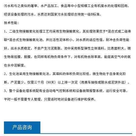
污水和与之类似的屠宰、水产品加工、食品等中小型规模工业有机废水的处理和回用。
经该设备处理的污水，水质达到国家污水处理综合排放一级B标准。
技术性能：
1、二级生物接触氧化处理工艺均采用生物接触氧化，其处理效果优于*混合式或二级串
联*混合式生物接触氧化池。并比活性泥体积小，对水质的适应性强，耐冲击负荷性能
好，出水水质稳定，不会产生污泥膨胀。池中采用新型弹性立体填料，比表面积大，微
生物易挂膜，脱膜，在同样有机物负荷条件下，对有机物去除率高，能提高空气中的氧
在水中溶解度。
2、生化池采用生物接触氧化法，其填料的体积负荷比较低，微生物处于自身氧化阶
断，产泥量少，仅需三个月（90天）以上排一次泥（用粪车抽吸或脱水成泥饼外运）。
3、整个设备处理系统配有全自动电气控制系统和设备故障报警系统，运行安全可靠，
平时一般不需要专人管理，只需适时地对设备进行维护和保养。
产品咨询