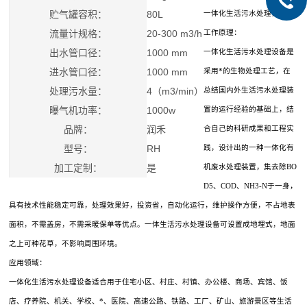
贮气罐容积：
80L
一体化生活污水处理设备
流量计规格：
20-300 m3/h
工作原理：
出水管口径：
1000 mm
一体化生活污水处理设备是
进水管口径：
1000 mm
采用*的生物处理工艺，在
处理污水量：
4（m3/min）
总结国内外生活污水处理装
曝气机功率：
1000w
置的运行经验的基础上，结
品牌：
润禾
合自己的科研成果和工程实
型号：
RH
践，设计出的一种一体化有
加工定制：
是
机废水处理装置，集去除BO
D5、COD、NH3-N于一身，
具有技术性能稳定可靠，处理效果好，投资省，自动化运行，维护操作方便，不占地表
面积，不需盖房，不需采暖保单等优点。一体生活污水处理设备可设置成地埋式，地面
之上可种花草，不影响周围环境。
应用领域：
一体化生活污水处理设备适合用于住宅小区、村庄、村镇、办公楼、商场、宾馆、饭
店、疗养院、机关、学校、*、医院、高速公路、铁路、工厂、矿山、旅游景区等生活