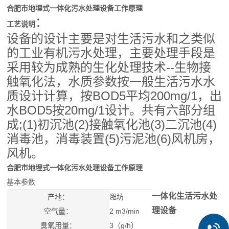
合肥市地埋式一体化污水处理设备工作原理
：
工艺说明
设备的设计主要是对生活污水和之类似
的工业有机污水处理，主要处理手段是
--
采用较为成熟的生化处理技术
生物接
触氧化法，水质参数按一般生活污水水
BOD5
200mg/1
质设计计算，按
平均
，出
BOD5
20mg/1
水
按
设计。共有六部分组
;(1)初沉池
(2)
(3)二沉池
(4)
成
接触氧化池
(5)
(6)
消毒池，消毒装置
污泥池
风机房，
风机。
合肥市地埋式一体化污水处理设备工作原理
基本参数
一体化生活污水处
产地：
潍坊
理设备
空气量：
2 m3/min
臭氧用量：
3（g/h）