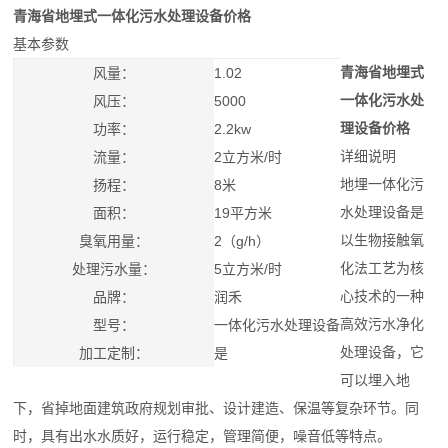
青海省地埋式一体化污水处理设备价格
基本参数
青海省地埋式
风量：
1.02
一体化污水处
风压：
5000
理设备价格
功率：
2.2kw
详细说明
流量：
2立方米/时
地埋一体化污
扬程：
8米
水处理设备是
面积：
19平方米
以生物接触氧
臭氧用量：
2（g/h）
化法工艺为核
处理污水量：
5立方米/时
心技术的一种
品牌：
润禾
高效污水净化
型号：
一体化污水处理设备
处理设备，它
加工定制：
是
可以埋入地
下，省掉地面建筑政府规划审批、设计建造、保温等复杂环节。同
时，具有出水水质好，运行稳定，管理简便，噪音低等特点。