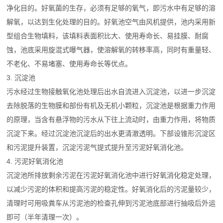
净化目的。好氧菌的生存，必须有足够的氧气，即污水中有足够的溶
解氧，以达到生化处理的目的。好氧池空气由风机提供，池内采用新
型组合生物填料，该填料表面积比大、使用寿命长、易挂膜、耐腐
蚀，池底采用旋混式曝气器，使溶解氧的转移率高，同时有重量轻、
不老化、不易堵塞、使用寿命长等优点。
3. 沉淀池
污水经过生物接触氧化池处理后出水自流进入沉淀池，以进一步沉淀
去除脱落的生物膜和部份有机及无机小颗粒，沉淀池是根据重力作用
的原理，当含有悬浮物的污水从下往上流动时，由重力作用，将物质
沉淀下来。经过沉淀池沉淀后的出水更清澈透明。下部设锥形沉淀区
和污泥提升装置，沉淀污泥气提式提升至污泥好氧消化池。
4. 污泥好氧消化池
沉淀池所排放剩余污泥在污泥好氧消化池中进行好氧消化稳定处理，
以减少污泥的体积和提高污泥的稳定性。好氧消化后的污泥量较少，
清理时可用吸粪车从污泥池的检查孔伸到污泥池底部进行抽吸后外运
即可（半年清理一次）。