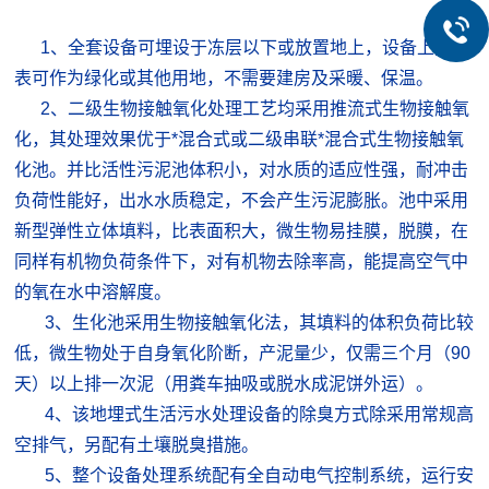
1、
全套设备可埋设于冻层以下或放置地上，设备上方地
表可作为绿化或其他用地，不需要建房及采暖、保温。
2、二级生物接触氧化处理工艺均采用推流式生物接触氧
化，其处理效果优于*混合式或二级串联*混合式生物接触氧
化池。并比活性污泥池体积小，对水质的适应性强，耐冲击
负荷性能好，出水水质稳定，不会产生污泥膨胀。池中采用
新型弹性立体填料，比表面积大，微生物易挂膜，脱膜，在
同样有机物负荷条件下，对有机物去除率高，能提高空气中
的氧在水中溶解度。
3、生化池采用生物接触氧化法，其填料的体积负荷比较
低，微生物处于自身氧化阶断，产泥量少，仅需三个月（90
天）以上排一次泥（用粪车抽吸或脱水成泥饼外运）。
4、该地埋式生活污水处理设备的除臭方式除采用常规高
空排气，另配有土壤脱臭措施。
5、整个设备处理系统配有全自动电气控制系统，运行安