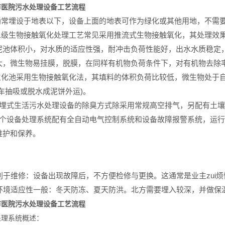
市医院污水处理设备工艺流程
通常埋设于地表以下，设备上面的地表可作为绿化或其他用地，不需
二级生物接触氧化处理工艺常见采用推流式生物接触氧化，其处理效果
泥池体积小，对水质的适应性强，耐冲击负荷性能好，出水水质稳定
大，微生物易挂膜，脱膜，在同样有机物负荷条件下，对有机物去除
生化池采用生物接触氧化法，其填料的体积负荷比较低，微生物处于自
粪车抽吸或脱水成泥饼外运)。
地埋式生活污水处理设备的除臭方式除采用常规高空排气，另配有土
整个设备处理系统配有全自动电气控制系统和设备故障报警系统，运
维护和保养。
不利于维修：设备出现故障后，不方便检修与更换。这通常是业主zui
对环境适应性一般：冬天防冻、夏天防洪。北方需要埋入较深，并做保
市医院污水处理设备工艺流程
处理系统概述：