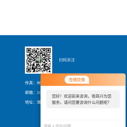
扫码关注
您好！欢迎前来咨询，很高兴为您
在线交流
在线交流
服务，请问您要咨询什么问题呢？
传真：86-0536-8329837
邮箱：1054064394@qq.com
您好！欢迎前来咨询，很高兴为您
您好，看您停留很久了，是否找到
地址：潍坊市潍城区曼哈顿大厦
服务，请问您要咨询什么问题呢？
了需求产品，您可以直接在线与我
联系！