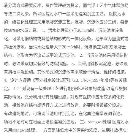
液分离方式需要反冲，操作管理较为复杂，而气浮工艺中气体释放易
导致二次污染。所以医院污水中一般采用混凝沉淀工艺。 医院污水
的一级强化处理宜采用混凝沉淀工艺。混凝、沉淀池应分二组，每组
按50%的水量计算。 1、污水处理量小于20m3/h时，沉淀池宜设备
化，可采用钢结构或其他结构形式的一体化设备，池形宜为竖流式或
斜板沉淀池。当污水处理量大于20 m3/h时，沉淀池宜为钢筋混凝土
结构，池形宜为竖流式或平流式沉淀池。 2、当沉淀池体采用钢结构
时，必须采取切实有效的防腐措施。 3、当采用斜板沉淀池，必须设
置斜板冲洗设施。其他形式的沉淀池需采取便于清理、维修的措施。
4、设计应遵循《室外排水设计规范》GBJ 14-87(1997年版)等有关规
定。 4.2.1对现有一级处理工艺进行加强处理效果的改造 改造应根据
实际情况，充分利用现有处理设施，对现有医院中应用较多的化粪
池、接触池在结构或运行方式上进行改造，必要时增设部分设施。
有改建场地时，可将调节池用作沉淀池，在化粪池旁增设调节池。
场地不足时可在地面上增设混凝沉淀池。 三、shengwu处理 医院污水
采用shengwu处理，一方面是降低水中的污染物浓度，达到排放标准;