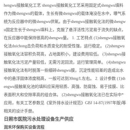
hengwu接触氧化工艺 shengwu接触氧化工艺采用固定式shengwu填料
作为微shengwu的载体，生长有微shengwu的载体淹没在水中，曝气系
统为反应器中的微shengwu供氧。由于shengwu接触氧化法的微shengw
u固定生长于shengwu填料上，克服了悬浮活性污泥易于流失的缺点，
在反应器中能保持很高的shengwu量。 1. 工艺特点 (1)shengwu接触氧
化法duichong击负荷和水质变化的耐受性强，运行稳定。 (2)shengwu
接触氧化法容积负荷高，占地面积小，建设费用较低。 (3)shengwu接
触氧化法污泥产量较低，无需污泥回流，运行管理简单。 (4)shengwu
接触氧化法有时脱落一些细碎shengwu膜，沉淀性能较差的造成出水
中的悬浮固体浓度稍高，一般可达到30mg/L左右。 2. 设计参数 (1)sh
engwu接触氧化池的填料应采用轻质、高强、防腐蚀、易于挂膜、比
表面积大和空隙率高的组合体。 (2)shengwu接触氧化法已在实际中*
应用，有关工艺参数见《室外排水设计规范》GBJ 14-87(1997年版)等
相关的设计手册。
日照市医院污水处理设备生产供应
润禾环保购买设备流程