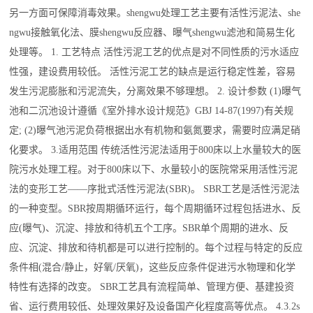
另一方面可保障消毒效果。shengwu处理工艺主要有活性污泥法、she
ngwu接触氧化法、膜shengwu反应器、曝气shengwu滤池和简易生化
处理等。 1. 工艺特点 活性污泥工艺的优点是对不同性质的污水适应
性强，建设费用较低。 活性污泥工艺的缺点是运行稳定性差，容易
发生污泥膨胀和污泥流失，分离效果不够理想。 2. 设计参数 (1)曝气
池和二沉池设计遵循《室外排水设计规范》GBJ 14-87(1997)有关规
定; (2)曝气池污泥负荷根据出水有机物和氨氮要求，需要时应满足硝
化要求。 3.适用范围 传统活性污泥法适用于800床以上水量较大的医
院污水处理工程。对于800床以下、水量较小的医院常采用活性污泥
法的变形工艺——序批式活性污泥法(SBR)。 SBR工艺是活性污泥法
的一种变型。SBR按周期循环运行，每个周期循环过程包括进水、反
应(曝气)、沉淀、排放和待机五个工序。SBR单个周期的进水、反
应、沉淀、排放和待机都是可以进行控制的。每个过程与特定的反应
条件相(混合/静止，好氧/厌氧)，这些反应条件促进污水物理和化学
特性有选择的改变。 SBR工艺具有流程简单、管理方便、基建投资
省、运行费用较低、处理效果好及设备国产化程度高等优点。 4.3.2s