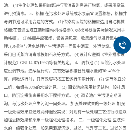
池。 (4)生化处理如采用加氯进行预消毒则需进行脱氯，或采用臭氧
进行预消毒。 3、格栅 在污水处理系统或水泵前宜设置格栅，格栅井
与调节池可采用合建的方式。 (1)传染病医院的格栅应选用自动机械
格栅;在普通医院宜选用自动机械格栅(小规模可根据实际情况采用手
动格栅)。 (2)格栅井应密闭，设置通风罩，收集废气以进行集中处
理; (3)栅渣与污水处理产生污泥等一同集中消毒，外运焚烧。消毒可
采用巴氏蒸汽消毒或投加石灰等方式。 (4)设计应遵循《室外排水设
计规范》GBJ 14-87(1997)等有关规定。 4、调节池 (1) 医院污水处理
应设调节池。连续运行时，其有效容积按日处理水量的30~40%计
算。间歇运行时，其有效容积按工艺运行周期计算。 (2) 调节池宜分
二组，每组按50%的水量计算。 (3) 调节池应采用封闭结构，设排风
口，防沉淀措施宜采用水下搅拌方式。 (4) 调节池产生污泥定期清
淘，与污水处理产生污泥一同处理。 加强处理效果的一级处理 加强
一级处理效果宜通过两种途径实现：对现有一级处理工艺进行改造以
加强去除效果和采用一级强化处理技术。 二、一级强化处理 医院污
水的一级强化处理一般采用混凝沉淀、过滤、气浮等工艺。过滤的固