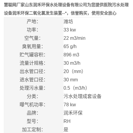
慧聪网厂家山东润禾环保水处理设备有限公司为您提供医院污水处理
设备润禾环保二氧化氯发生装置--*，信誉购买，使用安全放心
产地：
潍坊
功率：
33 kw
空气量：
22 m3/min
臭氧用量：
65 g/h
贮气罐容积：
896 m3
流量计规格：
30 m3/h
出水管口径：
20（mm）
进水管口径：
30 mm
处理污水量：
0.5（m3/h）
分类：
污水处理成套设备
曝气机功率：
78 kw
品牌：
润禾环保
型号：
RH
加工定制：
是