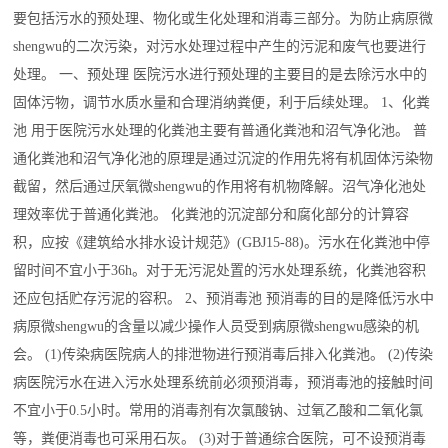
要包括污水的预处理、物化或生化处理和消毒三部分。为防止病原微
shengwu的二次污染，对污水处理过程中产生的污泥和废气也要进行
处理。 一、预处理 医院污水进行预处理的主要目的是去除污水中的
固体污物，调节水质水量和合理消纳粪便，利于后续处理。 1、化粪
池 用于医院污水处理的化粪池主要有普通化粪池和沼气净化池。 普
通化粪池和沼气净化池的原理是通过沉淀的作用先将有机固体污染物
截留，然后通过厌氧微shengwu的作用将有机物降解。沼气净化池处
理效率优于普通化粪池。 化粪池的沉淀部分和腐化部分的计算容
积，应按《建筑给水排水设计规范》(GBJ15-88)。污水在化粪池中停
留时间不宜小于36h。对于无污泥处置的污水处理系统，化粪池容积
还应包括贮存污泥的容积。 2、预消毒池 预消毒的目的是降低污水中
病原微shengwu的含量以减少操作人员受到病原微shengwu感染的机
会。 (1)传染病医院病人的排泄物进行预消毒后排入化粪池。 (2)传染
病医院污水在进入污水处理系统前必须预消毒，预消毒池的接触时间
不宜小于0.5小时。常用的消毒剂有次氯酸钠、过氧乙酸和二氧化氯
等，粪便消毒也可采用石灰。 (3)对于普通综合医院，可不设预消毒