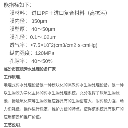
能指标如下：
膜材料： 进口PP＋进口复合材料（高抗污）
膜内径： 350μm
膜壁厚： 40～50μm
膜孔径：0.1～.02μm
透气率：>7.5×10ˉ2(cm3/cm2·s·cmHg)
纵向强度：120MPa
孔隙率： 40～50%
临汾市医院污水处理设备厂家
工作原理
：
地埋式污水处理设备是一种模块化的高效污水生物处理设备，是一种
以生物膜为净化主体的污水生物处理系统，充分发挥了厌氧生物滤
池、接触氧化床等生物膜反应器具有的生物密度大、耐污能力强、动
力消耗低、操作运行稳定、维护方便的特点，使得该系统具有很广的
应用前景和推广价值。
工艺说明
：