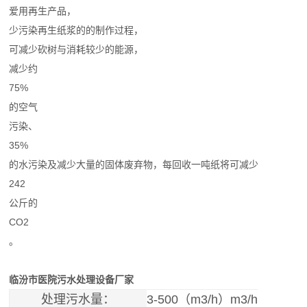
爱用再生产品，
少污染再生纸浆的的制作过程，
可减少砍树与消耗较少的能源，
减少约
75%
的空气
污染、
35%
的水污染及减少大量的固体废弃物，每回收一吨纸将可减少
242
公斤的
CO2
。
临汾市医院污水处理设备厂家
处理污水量：
3-500（m3/h）m3/h