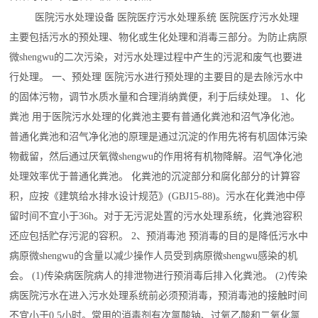
医院污水处理设备
医院医疗污水处理系统 医院医疗污水处理
主要包括污水的预处理、物化或生化处理和消毒三部分。为防止病原
微shengwu的二次污染，对污水处理过程中产生的污泥和废气也要进
行处理。 一、预处理 医院污水进行预处理的主要目的是去除污水中
的固体污物，调节水质水量和合理消纳粪便，利于后续处理。 1、化
粪池 用于医院污水处理的化粪池主要有普通化粪池和沼气净化池。
普通化粪池和沼气净化池的原理是通过沉淀的作用先将有机固体污染
物截留，然后通过厌氧微shengwu的作用将有机物降解。沼气净化池
处理效率优于普通化粪池。 化粪池的沉淀部分和腐化部分的计算容
积，应按《建筑给水排水设计规范》(GBJ15-88)。污水在化粪池中停
留时间不宜小于36h。对于无污泥处置的污水处理系统，化粪池容积
还应包括贮存污泥的容积。 2、预消毒池 预消毒的目的是降低污水中
病原微shengwu的含量以减少操作人员受到病原微shengwu感染的机
会。 (1)传染病医院病人的排泄物进行预消毒后排入化粪池。 (2)传染
病医院污水在进入污水处理系统前必须预消毒，预消毒池的接触时间
不宜小于0.5小时。常用的消毒剂有次氯酸钠、过氧乙酸和二氧化氯