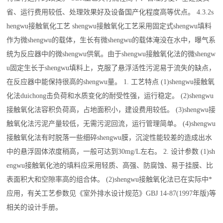
省、运行费用较低、处理效果好及设备国产化程度高等优点。 4.3.2s
hengwu接触氧化工艺 shengwu接触氧化工艺采用固定式shengwu填料
作为微shengwu的载体，生长有微shengwu的载体淹没在水中，曝气系
统为反应器中的微shengwu供氧。由于shengwu接触氧化法的微shengw
u固定生长于shengwu填料上，克服了悬浮活性污泥易于流失的缺点，
在反应器中能保持很高的shengwu量。 1. 工艺特点 (1)shengwu接触氧
化法duichong击负荷和水质变化的耐受性强，运行稳定。 (2)shengwu
接触氧化法容积负荷高，占地面积小，建设费用较低。 (3)shengwu接
触氧化法污泥产量较低，无需污泥回流，运行管理简单。 (4)shengwu
接触氧化法有时脱落一些细碎shengwu膜，沉淀性能较差的造成出水
中的悬浮固体浓度稍高，一般可达到30mg/L左右。 2. 设计参数 (1)sh
engwu接触氧化池的填料应采用轻质、高强、防腐蚀、易于挂膜、比
表面积大和空隙率高的组合体。 (2)shengwu接触氧化法已在实际中*
应用，有关工艺参数见《室外排水设计规范》GBJ 14-87(1997年版)等
相关的设计手册。