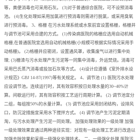
等，粪便消毒也可采用石灰。 (3)对于普通综合医院，可不设预消毒
池。 (4)生化处理如采用加氯进行预消毒则需进行脱氯，或采用臭氧
进行预消毒。 3、格栅 在污水处理系统或水泵前宜设置格栅，格栅井
与调节池可采用合建的方式。 (1)传染病医院的格栅应选用自动机械
格栅;在普通医院宜选用自动机械格栅(小规模可根据实际情况采用手
动格栅)。 (2)格栅井应密闭，设置通风罩，收集废气以进行集中处
理; (3)栅渣与污水处理产生污泥等一同集中消毒，外运焚烧。消毒可
采用巴氏蒸汽消毒或投加石灰等方式。 (4)设计应遵循《室外排水设
计规范》GBJ 14-87(1997)等有关规定。 4、调节池 (1) 医院污水处理
应设调节池。连续运行时，其有效容积按日处理水量的30~40%计
算。间歇运行时，其有效容积按工艺运行周期计算。 (2) 调节池宜分
二组，每组按50%的水量计算。 (3) 调节池应采用封闭结构，设排风
口，防沉淀措施宜采用水下搅拌方式。 (4) 调节池产生污泥定期清
淘，与污水处理产生污泥一同处理。 加强处理效果的一级处理 加强
一级处理效果宜通过两种途径实现：对现有一级处理工艺进行改造以
加强去除效果和采用一级强化处理技术。 二、一级强化处理 医院污