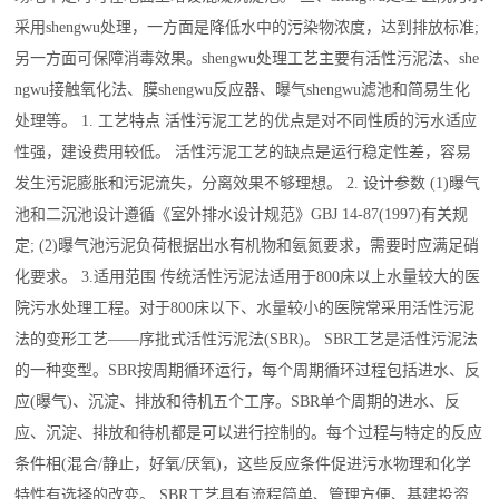
采用shengwu处理，一方面是降低水中的污染物浓度，达到排放标准;
另一方面可保障消毒效果。shengwu处理工艺主要有活性污泥法、she
ngwu接触氧化法、膜shengwu反应器、曝气shengwu滤池和简易生化
处理等。 1. 工艺特点 活性污泥工艺的优点是对不同性质的污水适应
性强，建设费用较低。 活性污泥工艺的缺点是运行稳定性差，容易
发生污泥膨胀和污泥流失，分离效果不够理想。 2. 设计参数 (1)曝气
池和二沉池设计遵循《室外排水设计规范》GBJ 14-87(1997)有关规
定; (2)曝气池污泥负荷根据出水有机物和氨氮要求，需要时应满足硝
化要求。 3.适用范围 传统活性污泥法适用于800床以上水量较大的医
院污水处理工程。对于800床以下、水量较小的医院常采用活性污泥
法的变形工艺——序批式活性污泥法(SBR)。 SBR工艺是活性污泥法
的一种变型。SBR按周期循环运行，每个周期循环过程包括进水、反
应(曝气)、沉淀、排放和待机五个工序。SBR单个周期的进水、反
应、沉淀、排放和待机都是可以进行控制的。每个过程与特定的反应
条件相(混合/静止，好氧/厌氧)，这些反应条件促进污水物理和化学
特性有选择的改变。 SBR工艺具有流程简单、管理方便、基建投资