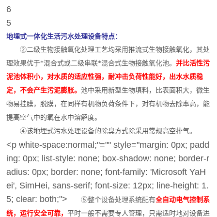
6
5
地埋式一体化生活污水处理设备特点：
②二级生物接触氧化处理工艺均采用推流式生物接触氧化，其处
理效果优于*混合式或二级串联*混合式生物接触氧化池。
并比活性污
泥池体积小，对水质的适应性强，耐冲击负荷性能好，出水水质稳
定，不会产生污泥膨胀。
池中采用新型生物填料，比表面积大，微生
物易挂膜，脱膜，在同样有机物负荷条件下，对有机物去除率高，能
提高空气中的氧在水中溶解度。
④该地埋式污水处理设备的除臭方式除采用常规高空排气。
<p white-space:normal;"="" style="margin: 0px; padd
ing: 0px; list-style: none; box-shadow: none; border-r
adius: 0px; border: none; font-family: 'Microsoft YaH
ei', SimHei, sans-serif; font-size: 12px; line-height: 1.
5; clear: both;">
⑤整个设备处理系统配有
全自动电气控制系
统，运行安全可靠，
平时一般不需要专人管理，只需适时地对设备进