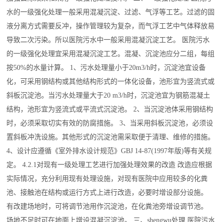
水的一级强化处理一般采用混凝沉淀、过滤、气浮等工艺。过滤的固
液分离方式需要反冲，操作管理较为复杂，而气浮工艺中气体释放易
导致二次污染。所以医院污水中一般采用混凝沉淀工艺。 医院污水
的一级强化处理宜采用混凝沉淀工艺。混凝、沉淀池应分二组，每组
按50%的水量计算。 1、污水处理量小于20m3/h时，沉淀池宜设备
化，可采用钢结构或其他结构形式的一体化设备，池形宜为竖流式或
斜板沉淀池。当污水处理量大于20 m3/h时，沉淀池宜为钢筋混凝土
结构，池形宜为竖流式或平流式沉淀池。 2、当沉淀池体采用钢结构
时，必须采取切实有效的防腐措施。 3、当采用斜板沉淀池，必须设
置斜板冲洗设施。其他形式的沉淀池需采取便于清理、维修的措施。
4、设计应遵循《室外排水设计规范》GBJ 14-87(1997年版)等有关规
定。 4.2.1对现有一级处理工艺进行加强处理效果的改造 改造应根据
实际情况，充分利用现有处理设施，对现有医院中应用较多的化粪
池、接触池在结构或运行方式上进行改造，必要时增设部分设施。
有改建场地时，可将调节池用作沉淀池，在化粪池旁增设调节池。
场地不足时可在地面上增设混凝沉淀池。 三、shengwu处理 医院污水