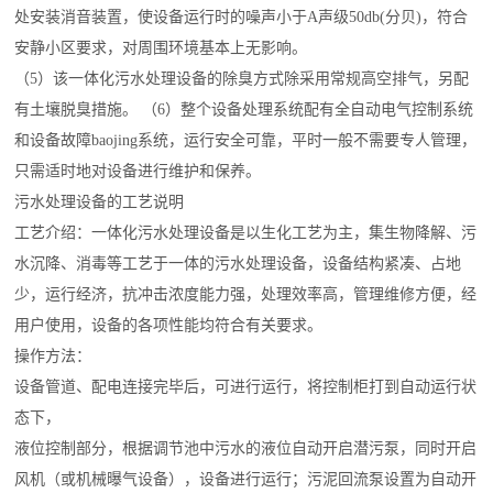
处安装消音装置，使设备运行时的噪声小于A声级50db(分贝)，符合
安静小区要求，对周围环境基本上无影响。
（5）该一体化污水处理设备的除臭方式除采用常规高空排气，另配
有土壤脱臭措施。 （6）整个设备处理系统配有全自动电气控制系统
和设备故障
baojing
系统，运行安全可靠，平时一般不需要专人管理，
只需适时地对设备进行维护和保养。
污水处理设备的工艺说明
工艺介绍：一体化污水处理设备是以生化工艺为主，集生物降解、污
水沉降、消毒等工艺于一体的污水处理设备，设备结构紧凑、占地
少，运行经济，抗冲击浓度能力强，处理效率高，管理维修方便，经
用户使用，设备的各项性能均符合有关要求。
操作方法：
设备管道、配电连接完毕后，可进行运行，将控制柜打到自动运行状
态下，
液位控制部分，根据调节池中污水的液位自动开启潜污泵，同时开启
风机（或机械曝气设备），设备进行运行；污泥回流泵设置为自动开