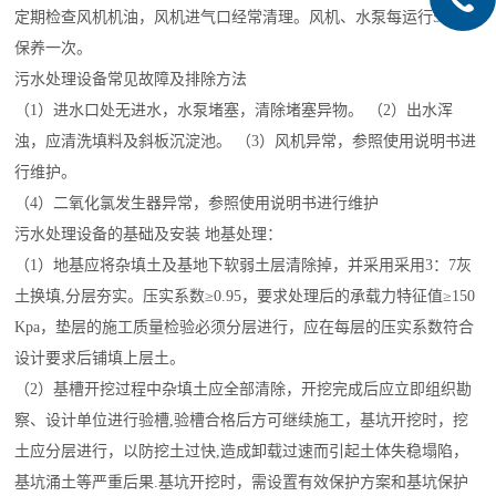
定期检查风机机油，风机进气口经常清理。风机、水泵每运行5000h
保养一次。
污水处理设备常见故障及排除方法
（1）进水口处无进水，水泵堵塞，清除堵塞异物。 （2）出水浑
浊，应清洗填料及斜板沉淀池。 （3）风机异常，参照使用说明书进
行维护。
（4）二氧化氯发生器异常，参照使用说明书进行维护
污水处理设备的基础及安装 地基处理：
（1）地基应将杂填土及基地下软弱土层清除掉，并采用采用3：7灰
土换填,分层夯实。压实系数≥0.95，要求处理后的承载力特征值≥150
Kpa，垫层的施工质量检验必须分层进行，应在每层的压实系数符合
设计要求后铺填上层土。
（2）基槽开挖过程中杂填土应全部清除，开挖完成后应立即组织勘
察、设计单位进行验槽,验槽合格后方可继续施工，基坑开挖时，挖
土应分层进行，以防挖土过快,造成卸载过速而引起土体失稳塌陷，
基坑涌土等严重后果.基坑开挖时，需设置有效保护方案和基坑保护