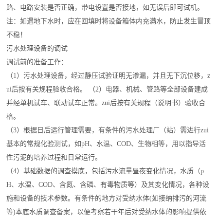
路、电路安装是否正确，带电设置是否接地，如无误后即可试机。
注：如遇地下水时，应在回填时将设备箱体内充满水，防止发生冒顶
不稳！
污水处理设备的调试
调试前的准备工作：
（1）污水处理设备，经过静压试验证明无渗漏，并且无下沉位移，z
ui后按有关规程验收合格。 （2）电器、机械、管路等全部设备建成
并经单机试车、联动试车正常。zui后按有关规程（说明书）验收合
格。
（3）根据日后运行管理需要，有条件的污水处理厂（站）需进行zui
基本的常规化验测试，如pH、水温、COD、生物相等，用以指导活
性污泥的培养过程和日常运行。
（4）基础数据的调查摸底，包括污水流量昼夜变化情况，水质（p
H、水温、COD、含氮、含磷、有毒物质等）及其变化情况，各种设
施和设备的技术参数。有条件的地方对受纳水体(如接纳排污的河流
等)本底水质调查备案，以便考察若干年后对受纳水体的影响提供依