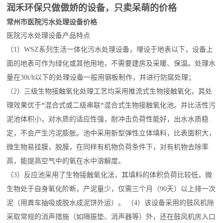
润禾环保只做傲娇的设备，只卖呆萌的价格
常州市医院污水处理设备价格
医院污水处理设备
产品特点
（1）
WSZ
系列
生活
一体化污水处理设备，埋设于地表以下，设备上
面的地表可作为绿化或其他用地，不需要建房及采暖、保温。处理水
量在30t/h以下的处理设备一般用钢板制作，并进行防腐处理；
（2）三级生物接触氧化处理工艺均采用推流式生物接触氧化，其处
理效果优于*混合式或二级串联*混合式生物接触氧化池。并比活性污
泥池体积小，对水质的适应性强，耐冲击负荷性能好，出水水质稳
定，不会产生污泥膨胀。池中采用新型弹性立体填料，比表面积大，
微生物易挂膜，脱膜，在同样有机物负荷条件下，对有机物去除率
高，能提高空气中的氧在水中溶解度。
（3）反应池采用了生物接触氧化法，其填料的体积负荷比较低，微
生物处于自身氧化阶断，产泥量少，仅需三个月（90天）以上排一次
泥（用粪车抽吸或脱水成泥饼外运）。 （4）该设备采用的鼓风机除
采取常规的消声措施（如隔振垫、消声器等）外，还在鼓风机房入口