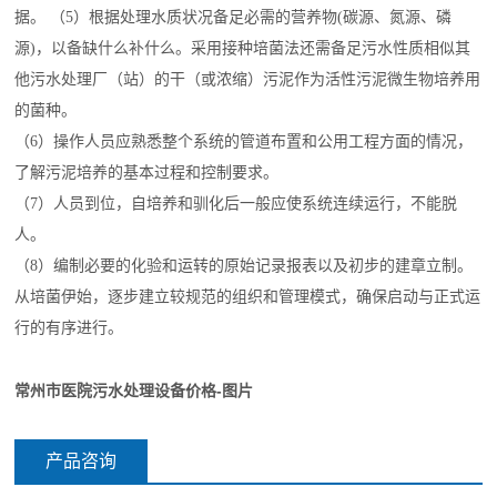
据。 （5）根据处理水质状况备足必需的营养物(碳源、氮源、磷
源)，以备缺什么补什么。采用接种培菌法还需备足污水性质相似其
他污水处理厂（站）的干（或浓缩）污泥作为活性污泥微生物培养用
的菌种。
（6）操作人员应熟悉整个系统的管道布置和公用工程方面的情况，
了解污泥培养的基本过程和控制要求。
（7）人员到位，自培养和驯化后一般应使系统连续运行，不能脱
人。
（8）编制必要的化验和运转的原始记录报表以及初步的建章立制。
从培菌伊始，逐步建立较规范的组织和管理模式，确保启动与正式运
行的有序进行。
常州市医院污水处理设备价格
-图片
产品咨询