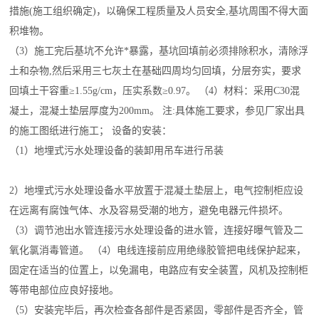
措施(施工组织确定)，以确保工程质量及人员安全,基坑周围不得大面
积堆物。
（3）施工完后基坑不允许*暴露，基坑回填前必须排除积水，清除浮
土和杂物,然后采用三七灰土在基础四周均匀回填，分层夯实，要求
回填土干容重≥1.55g/cm，压实系数≥0.97。 （4）材料：采用C30混
凝土，混凝土垫层厚度为200mm。 注:具体施工要求，参见厂家出具
的施工图纸进行施工； 设备的安装：
（1）地埋式污水处理设备的装卸用吊车进行吊装
2）地埋式污水处理设备水平放置于混凝土垫层上，电气控制柜应设
在远离有腐蚀气体、水及容易受潮的地方，避免电器元件损坏。
（3）调节池出水管连接污水处理设备的进水管，连接好曝气管及二
氧化氯消毒管道。 （4）电线连接前应用绝缘胶管把电线保护起来，
固定在适当的位置上，以免漏电，电路应有安全装置，风机及控制柜
等带电部位应良好接地。
（5）安装完毕后，再次检查各部件是否紧固，零部件是否齐全，管