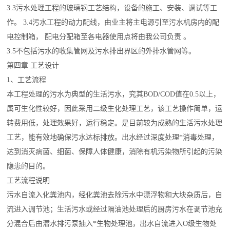
3.3污水处理工程的玻璃钢工艺结构，设备的施工、安装、调试等工
作。 3.4污水工程的动力配线，由业主将主电源引至污水机房内的配
电控制箱， 配电分配箱至各电器使用点将由我公司负责 。
3.5不包括污水的收集管网及污水排出界区的外排水管网等。
第四章 工艺设计
1、工艺流程
本工程处理的污水为典型的生活污水，究其BOD/COD值在0.5以上，
属可生化性较好，因此采用二级生化处理工艺，该工艺操作简单，运
转费用低，处理效果好，运行稳定。是目前较为成熟的生活污水处理
工艺，能有效地确保污水达标排放。出水经过深度处理*消毒处理，
达到消灭病菌、细菌、保障人体健康，消除有机污染物所引起的污染
隐患的目的。
工艺流程说明
污水自流入化粪池内，经化粪池去除污水中漂浮物和大块杂质后，自
流进入调节池；生活污水或经过隔油池处理后的厨房污水在调节池充
分混合后由潜水排污泵抽入*生物处理池，出水自流进入O级生物处