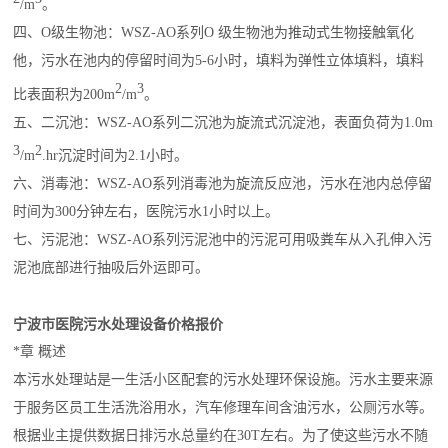
/m
。
四、O级生物池：WSZ-AO系列O 级生物池为推动式生物接触氧化
他，污水在池内的停留时间为5-6小时，填料为弹性立体填料，填料
2
3
比表面积为200m
/m
。
五、二沉池：WSZ-AO系列二沉池为旋流式沉淀池，表面负荷为1.0m
3
2
/m
.hr沉淀时间为2.1小时。
六、消毒池：WSZ-AO系列消毒池为旋流反应池，污水在池内总停留
时间为300分钟左右，医院污水1小时以上。
七、污泥池：WSZ-AO系列污泥池中的污泥可用吸粪车从入孔伸入污
泥池底部进行抽吸后外运即可。
宁波市医院污水处理设备价格报价
*章 概述
本污水处理站是一
生活小区
配套的污水处理环保设施。污水主要来源
于服务区员工生活洗浴用水，汽车修理车间含油污水，公厕污水等。
根据业主提供数据日排污水总量约在30T左右。为了使这些污水不随