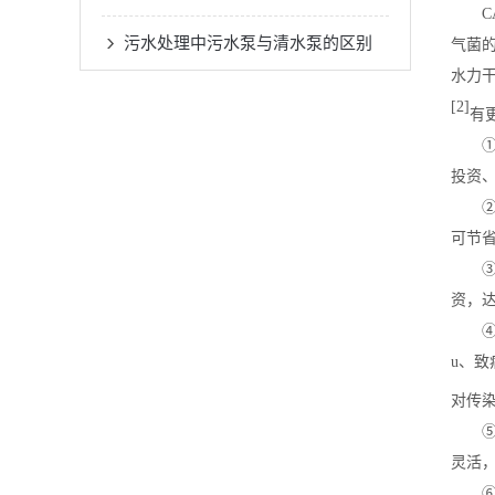
CA
污水处理中污水泵与清水泵的区别
气菌
水力干
[2]
有
①工
投资、
②运
可节省
③有
资，
④C
u、致
对传染
⑤C
灵活
⑥管