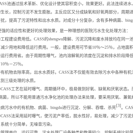
SS池通过技术革新、优化设计使其容积变小，效果更好。此法连续进水
的生长，控制污泥不发生膨胀。主反应区又分成缺氧和好氧两部分，周期
扰，提高了污泥特性和出水水质。对成分十分复杂，含有多种病菌、bin
更强的适应性和更好的处理效果，是一种理想的医院污水生化处理方法：
程建设费用低。CASS的shengwu降解、污泥沉降和废水排放均在同
减少用地和降低运行费用。一般，建设费用可节省10％～25％，占地面积可
行费用省。由于周期性曝气，池内溶解氧的浓度在沉淀和排水阶段降低，
10％－25％。
机物去除率高，出水水质好。CASS法不仅能有效去除污水中各种有机
达到三级处理的水质。
ASS工艺在延时曝气、周期循环中，极易做到好氧、缺氧和厌氧状态。而对
病菌，所以不能用普通污水净化池的处理办法来处理，要采用厌氧、兼氧结合
[3]
病污水中的有机物、病菌、bingdu进行沉淀、分解、吞噬、杀死
。CA
ASS法采用延时曝气，使污泥产率低，脱水性好，易处理，减少了污泥
，系统十分简单，无噪音污染。
理单位，运行可靠。污水处理厂设备种类和数量较少，控制系统比较简