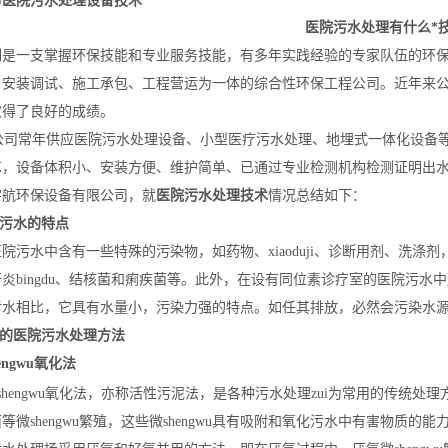
市医院污水处理设备技术
医院污水处理有什么*
司
是一支掌握环保技能和专业服务技能，有多年实践经验的专家队伍的环
、安装调试、施工承包、工程营运为一体的综合性环保工程公司。近年来
取得了良好的成绩。
常年供应医院污水处理设备、小型医疗污水处理、地埋式一体化设备等。设备
艺，设备体积小、安装方便、维护简单、已通过专业检测机构检测证明出水
宇航环保设备有限公司，就
医院污水处理技术
情况总结如下：
院污水的特点
水中含有一些特殊的污染物，如药物、xiaoduji、诊断用剂、洗涤剂，以及
炎bingdu、结核菌和痢疾菌等。此外，在设有同位素诊疗室的医院污水中还
污水相比，它具有水量小，污染力强的特点。如任其排放，必然会污染水
统的医院污水处理方法
engwu
氧化法
shengwu氧化法，亦称活性污泥法，是各种污水处理zui为常用的传统
等微shengwu繁殖，这些微shengwu具有吸附和氧化污水中有害物质