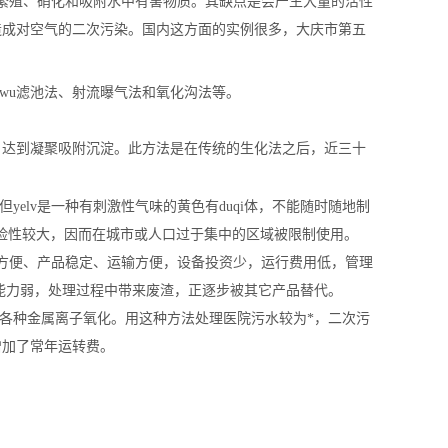
wu繁殖、硝化和吸附水中有害物质。其缺点是会产生大量的活性
造成对空气的二次污染。国内这方面的实例很多，大庆市第五
hengwu滤池法、射流曝气法和氧化沟法等。
达到凝聚吸附沉淀。此方法是在传统的生化法之后，近三十
yelv是一种有刺激性气味的黄色有duqi体，不能随时随地制
，危险性较大，因而在城市或人口过于集中的区域被限制使用。
方便、产品稳定、运输方便，设备投资少，运行费用低，管理
消毒能力弱，处理过程中带来废渣，正逐步被其它产品替代。
及各种金属离子氧化。用这种方法处理医院污水较为*，二次污
增加了常年运转费。