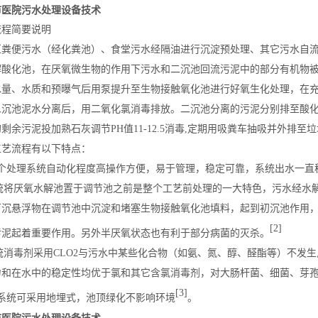
市医院污水处理设备技术
流程简要说明
区粪便污水（经化粪池）、食堂污水经隔油进行沉淀预处理、其它污水自
解酸化池，在厌氧微生物的作用下污水和二沉池回流污泥中的部分有机物
水量、水质和预曝气后用泵提升至生物接触氧化池进行好氧生化处理，在
二沉池泥水分离后，用二氧化氯消毒排放。二沉池分离的污泥分别排至酸
剩余污泥投加熟石灰调节PH值11-12.5消毒,定期用吸粪车抽吸并外排至
工艺流程有以下特点：
 整个处理系统自动化程度高操作方便，易于管理，稳定可靠，系统出水一
系统将厌氧水解池置于调节池之前是整个工艺前处理的一大特色，污水经水解
可沉悬浮物在调节池中沉淀和堵塞生物接触氧化池填料，起到初沉池作用
[2]
污泥起着重要作用。另外半厌氧状态也有利于部分病菌的灭杀。
系统消毒剂采用CLO2与污水中某些化合物（如氨、氮、醇、醛酯等）不发
力和在水中的稳定性均优于氯和其它含氯消毒剂，对大肠杆菌、细菌、芽
[3]
 本系统可采用地埋式，池顶绿化不影响环境
。