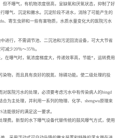
、但不曝气，有机物浓度很高，呈缺氧和厌氧状态，抑制了好
进行曝气、沉淀和撇水。沉淀阶段不进水，消除了可能产生的
gdu、寄生虫卵和一些有害物质，水质水量变化大的医院污水
一池中进行，不需调节池、二沉池和污泥回流设备，可大大节省
减少20％～35％。
在曝气时，氧浓度梯度大，传递效率高，节能*，运转费用
污染物，而且具有良好的脱氮、除磷功能。使二级处理的投
医院污水的处理，必须要考虑污水中有传染病人的bingd
为主处理，并利用一系列的物理、化学、shengwu原理来
SS法能很好的满足这一要求。
处理费。新型的水下曝气设备代替传统的鼓风曝气方式，使用
单，采用浮动式可自动升降的撇水装置和特殊的滗水器在进