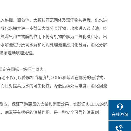
流入格栅、调节池，大颗粒可沉固体及漂浮物被拦截，出水进
被酸化水解并进一步截留大部分县浮物，出水进入调节池，经
充氧曝气和生物膜的作用下将有机物降解为二氧化碳和水，出
化水解池进行厌氧水解和污泥处理池自然消化分解，消化分解
垃圾填埋场填埋处理。
直稳定在国标一级标准以内。
池不仅可以降解相当程度的CODcr和截流在部分的悬浮物，
，而且对提高污水的可生化性，降低后续处理难度、消化回流
生反应，保证了游离氯的含量和消毒效果，实践证实CLO2的杀
孢、病毒等有很好的消杀作用，是一种安全可靠的消毒剂。
在线咨询