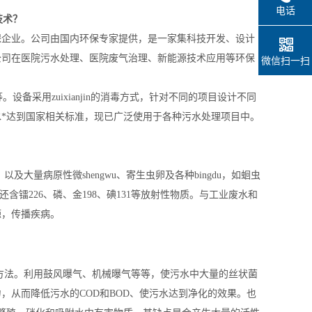
电话
技术？
保企业。公司由国内环保专家提供，是一家集科技开发、设计
公司在医院污水处理、医院废气治理、新能源技术应用等环保
微信扫一扫
采用zuixianjin的消毒方式，针对不同的项目设计不同
*达到国家相关标准，现已广泛使用于各种污水处理项目中。
大量病原性微shengwu、寄生虫卵及各种bingdu，如蛔虫
含镭226、磷、金198、碘131等放射性物质。与工业废水和
源，传播疾病。
处理方法。利用鼓风曝气、机械曝气等等，使污水中大量的丝状菌
的能力，从而降低污水的COD和BOD、使污水达到净化的效果。也