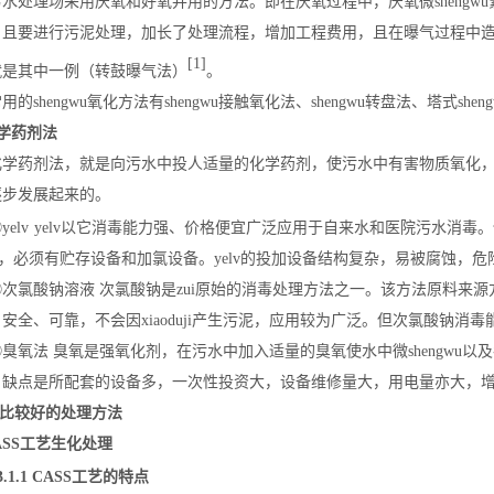
水处理场采用厌氧和好氧并用的方法。即在厌氧过程中，厌氧微sheng
，且要进行污泥处理，加长了处理流程，增加工程费用，且在曝气过程中
[1]
就是其中一例（转鼓曝气法）
。
shengwu氧化方法有shengwu接触氧化法、shengwu转盘法、塔式s
 化学药剂法
药剂法，就是向污水中投人适量的化学药剂，使污水中有害物质氧化，
逐步发展起来的。
lv
yelv以它消毒能力强、价格便宜广泛应用于自来水和医院污水消毒。但
lv，必须有贮存设备和加氯设备。yelv的投加设备结构复杂，易被腐蚀
氯酸钠溶液 次氯酸钠是zui原始的消毒处理方法之一。该方法原料来源
安全、可靠，不会因xiaoduji产生污泥，应用较为广泛。但次氯酸钠
氧法 臭氧是强氧化剂，在污水中加入适量的臭氧使水中微shengwu以
。缺点是所配套的设备多，一次性投资大，设备维修量大，用电量亦大，
前比较好的处理方法
 CASS工艺生化处理
3.1.1 CASS工艺的特点