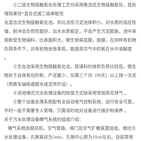
②二级生物接触氧化处理工艺均采用推流式生物接触氧化，其处
理效果优*混合式或二级串联完
全混合式生物接触氧化池。并比活性污泥池体积小，对水质的适应性
强，耐冲击负荷性能好，出水水质稳定，不会产生污泥膨胀。池中采
用新型生物填料，比表面积大，微生物易挂膜，脱膜，在同样有机物
负荷条件下，对有机物去除率高，能提高空气中的氧在水中溶解度
。
③生化池采用生物接触氧化法，其填料的体积负荷比较低，微生
物处于自身氧化阶断，产泥量少，仅需三个月（90天）以上排一次泥
（用粪车抽吸或脱水成泥饼外运）。
④该地埋式污水处理设备的除臭方式除采用常规高空排气 。
⑤整个设备处理系统配有全自动电气控制系统，运行安全可靠，
平时一般不需要专人管理，只需适时地对设备进行维护和保养 。
关于污水处理设备曝气系统的组成介绍：
曝气系统由鼓风机、空气管路、阀门及空气扩散装置组成，潍坊污
水处理设备，孔眼直径为5mm，孔眼中心距为10cm左右。目前常用