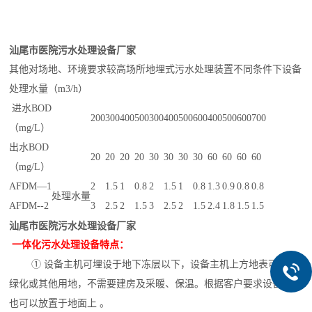
汕尾市医院污水处理设备厂家
其他对场地、环境要求较高场所地埋式污水处理装置不同条件下设备
处理水量（m3/h）
进水BOD
200
300
400
500
300
400
500
600
400
500
600
700
（mg/L）
出水BOD
20
20
20
20
30
30
30
30
60
60
60
60
（mg/L）
AFDM—1
2
1.5
1
0.8
2
1.5
1
0.8
1.3
0.9
0.8
0.8
处理水量
AFDM--2
3
2.5
2
1.5
3
2.5
2
1.5
2.4
1.8
1.5
1.5
汕尾市医院污水处理设备厂家
一体化污水处理设备特点：
① 设备主机可埋设于地下冻层以下，设备主机上方地表可作为
绿化或其他用地，不需要建房及采暖、保温。根据客户要求设备主机
也可以放置于地面上 。