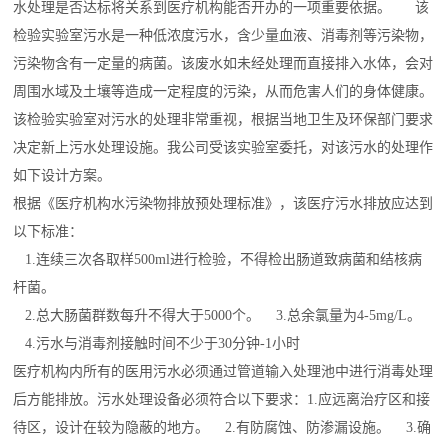
水处理是否达标将关系到医疗机构能否开办的一项重要依据。 该
检验实验室污水是一种低浓度污水，含少量血液、消毒剂等污染物，
污染物含有一定量的病菌。该废水如未经处理而直接排入水体，会对
周围水域及土壤等造成一定程度的污染，从而危害人们的身体健康。
该检验实验室对污水的处理非常重视，根据当地卫生及环保部门要求
决定新上污水处理设施。我公司受该实验室委托，对该污水的处理作
如下设计方案。
根据《医疗机构水污染物排放预处理标准》，该医疗污水排放应达到
以下标准：
1.连续三次各取样500ml进行检验，不得检出肠道致病菌和结核病
杆菌。
2.总大肠菌群数每升不得大于5000个。 3.总余氯量为4-5mg/L。
4.污水与消毒剂接触时间不少于30分钟-1小时
医疗机构内所有的医用污水必须通过管道输入处理池中进行消毒处理
后方能排放。污水处理设备必须符合以下要求：1.应远离治疗区和接
待区，设计在较为隐蔽的地方。 2.有防腐蚀、防渗漏设施。 3.确