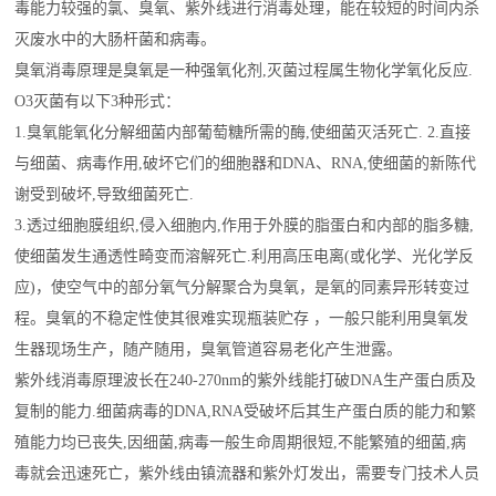
毒能力较强的氯、臭氧、紫外线进行消毒处理，能在较短的时间内杀
灭废水中的大肠杆菌和病毒。
臭氧消毒原理是臭氧是一种强氧化剂,灭菌过程属生物化学氧化反应.
O3灭菌有以下3种形式：
1.臭氧能氧化分解细菌内部葡萄糖所需的酶,使细菌灭活死亡. 2.直接
与细菌、病毒作用,破坏它们的细胞器和DNA、RNA,使细菌的新陈代
谢受到破坏,导致细菌死亡.
3.透过细胞膜组织,侵入细胞内,作用于外膜的脂蛋白和内部的脂多糖,
使细菌发生通透性畸变而溶解死亡.利用高压电离(或化学、光化学反
应)，使空气中的部分氧气分解聚合为臭氧，是氧的同素异形转变过
程。臭氧的不稳定性使其很难实现瓶装贮存 ，一般只能利用臭氧发
生器现场生产，随产随用，臭氧管道容易老化产生泄露。
紫外线消毒原理波长在240-270nm的紫外线能打破DNA生产蛋白质及
复制的能力.细菌病毒的DNA,RNA受破坏后其生产蛋白质的能力和繁
殖能力均已丧失,因细菌,病毒一般生命周期很短,不能繁殖的细菌,病
毒就会迅速死亡，紫外线由镇流器和紫外灯发出，需要专门技术人员