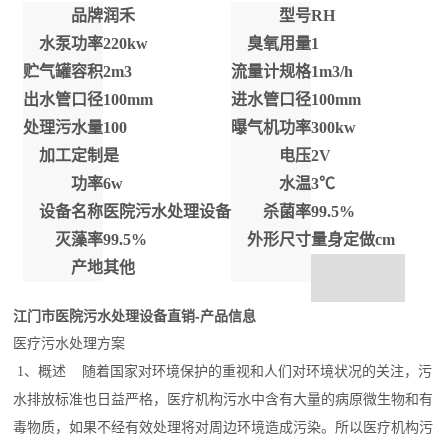
品牌
润禾
型号
RH
水泵功率
220kw
臭氧用量
1
贮气罐容积
2m3
流量计规格
1m3/h
出水管口径
100mm
进水管口径
100mm
处理污水量
100
曝气机功率
300kw
加工定制
是
电压
2V
功率
6w
水温
3℃
设备名称
医院污水处理设备
杀菌率
99.5%
灭藻率
99.5%
外形尺寸
量身定做cm
产地
其他
江门市医院污水处理设备直销
-产品信息
医疗污水处理方案
1、概述 随着国家对环境保护的重视和人们对环境状况的关注，污
水排放标准也日益严格，医疗机构污水中含有大量的病原微生物和有
毒物质，如果不经有效处理将对周边环境造成污染。所以医疗机构污