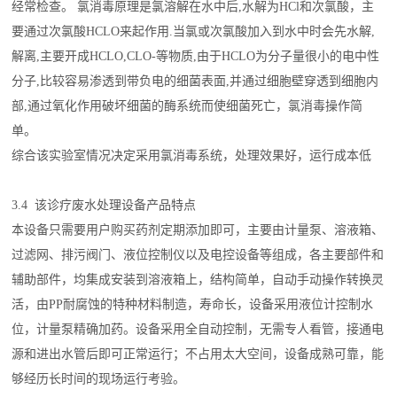
经常
检查
。 氯消毒原理是氯溶解在水中后,水解为HCl和次氯酸，主
要通过次氯酸HCLO来起作用.当氯或次氯酸加入到水中时会先水解,
解离,主要开成HCLO,CLO-等物质,由于HCLO为分子量很小的电中性
分子,比较容易渗透到带负电的细菌表面,并通过细胞壁穿透到细胞内
部,通过氧化作用破坏细菌的酶系统而使细菌死亡，氯消毒操作简
单。
综合该实验室情况决定采用氯消毒系统，处理效果好，运行成本低
3.4 该诊疗废水处理设备产品特点
本设备只需要用户购买药剂定期添加即可，主要由计量泵、溶液箱、
过滤网、排污阀门、液位控制仪以及电控设备等组成，各主要部件和
辅助部件，均集成安装到溶液箱上，结构简单，自动手动操作转换灵
活，由PP耐腐蚀的特种材料制造，寿命长，设备采用液位计控制水
位，计量泵精确加药。设备采用全自动控制，无需专人看管，接通电
源和进出水管后即可正常运行；不占用太大空间，设备成熟可靠，能
够经历长时间的现场运行考验。