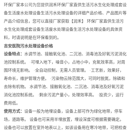
润禾
环保
厂家
本
公司为您提供
环保厂家直供
生活
污水生化处理成套设
备
生活
废水处理设备
生活
污水处理设备的详细产品价格、产品图片等
产品介绍信息，您可以直接厂家获取【润禾】 环保厂家直供
生活
污
水生化处理成套设备
生活
废水处理设备
生活
污水处理设备的具体资
料，时请说明是在
环保
看到的。
吉安医院污水处理设备价格
设备特点：
水调节池、接触氧化池、二沉池、消毒池及好氧污泥消化
池控制系统。 ·可埋入地下，噪音小，占地小中，充氧效率高，对周
围环境无影响。 ·全自动控制，无需人员管理。 ·工艺新，效果好，
寿命长，维护管理方便。 ·污染物云除范围大，可同时脱氮，除磷和
去除有机物。 水调节池、接触氧化池、二沉池、消毒池及好氧污泥
消化池控制系统。 ·剩余污泥产量小，处理效率高。 ·投资少，运行
费用低。
使用方式：
设备一般为地埋设备，设备上部可作为绿化地带，停车
场，道路等。 设备也可采用半埋放置，埋设深度可根据需要确定。
设备也可以放置在室外地表以上，如该设备用在寒冷地带，可把检查