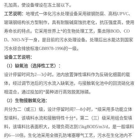
孔加高，使设备埋设在冻土层以下。
工艺说明：
地埋式一体化污水处理设备采用碳钢防腐、高档UPVC、
玻璃钢结构长方型制作，具有耐酸碱腐蚀抗老化，抗压强度高，使用
寿命长的特点。它采用世界上*的生物处理工艺，集去除BOD、CO
D、NH3-N于一身，是目前的污水处理设备。处理后出水能达到国家
污水综合排放标准GB8978-1996的一级。
设备工艺说明：
（1）缺氧池（选择性工艺）：
设计停留时间为2—3小时。池内放置弹性填料作为反硝化细菌的载
体，经过调节池后的污水流入缺氧池，与接触氧化池中的回流硝化液
相混合，通过投加的*菌种进行高效脱氮除磷。
（2）生物接触氧化池：
共分为二（或三）级，设计停留时间7—8小时，*级采用多功能立体
型填料，该填料水流和接触特性十分*，第二（三）级采用组合型填
料，该填料比表面积大，处理负荷达到15kgBOD5/m3/d，是一般填料
的6—10倍。生化池采用全微孔防堵塞曝气工艺，污水在生化池内不