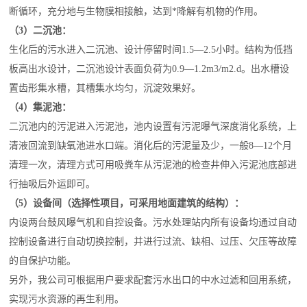
断循环，充分地与生物膜相接触，达到*降解有机物的作用。
（3）二沉池：
生化后的污水进入二沉池、设计停留时间1.5—2.5小时。结构为低挡
板高出水设计，二沉池设计表面负荷为0.9—1.2m3/m2.d。出水槽设
置齿形集水槽，其槽集水均匀，沉淀效果好。
（4）集泥池：
二沉池内的污泥进入污泥池，池内设置有污泥曝气深度消化系统，上
清液回流到缺氧池进水口端。消化后的污泥量及少，一般8—12个月
清理一次，清理方式可用吸粪车从污泥池的检查井伸入污泥池底部进
行抽吸后外运即可。
（5）设备间（选择性项目，可采用地面建筑的结构）：
内设两台鼓风曝气机和自控设备。污水处理站内所有设备均通过自动
控制设备进行自动切换控制，并进行过流、缺相、过压、欠压等故障
的自保护功能。
另外，我公司可根据用户要求配套污水出口的中水过滤和回用系统，
实现污水资源的再生利用。