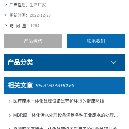
好；&#160;（4）处理水质好，达到排放标准要求；
厂商性质：
生产厂家
更新时间：
2022-12-27
访 问 量：
1284
产品咨询
联系我们
产品分类
相关文章
RELATED ARTICLES
医疗废水一体化处理设备是守护环境的健康防线
MBR膜一体化污水处理设备满足各种工业废水的处理需求