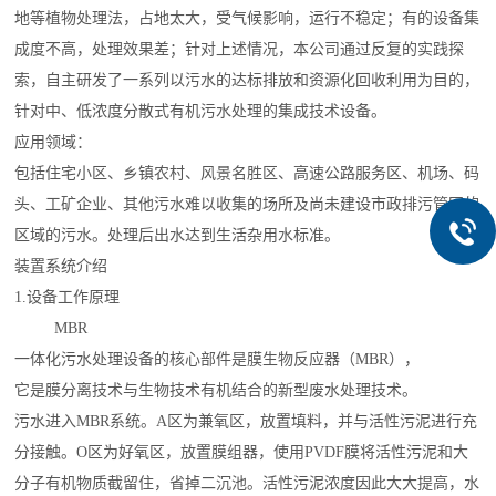
地等植物处理法，占地太大，受气候影响，运行不稳定；有的设备集
成度不高，处理效果差；针对上述情况，本公司通过反复的实践探
索，自主研发了一系列以污水的达标排放和资源化回收利用为目的，
针对中、低浓度分散式有机污水处理的集成技术设备。
应用领域：
包括住宅小区、乡镇农村、风景名胜区、高速公路服务区、机场、码
头、工矿企业、其他污水难以收集的场所及尚未建设市政排污管网的
区域的污水。处理后出水达到生活杂用水标准。
装置系统介绍
1.设备工作原理
MBR
一体化污水处理设备的核心部件是膜生物反应器（MBR），
它是膜分离技术与生物技术有机结合的新型废水处理技术。
污水进入MBR系统。A区为兼氧区，放置填料，并与活性污泥进行充
分接触。O区为好氧区，放置膜组器，使用PVDF膜将活性污泥和大
分子有机物质截留住，省掉二沉池。活性污泥浓度因此大大提高，水