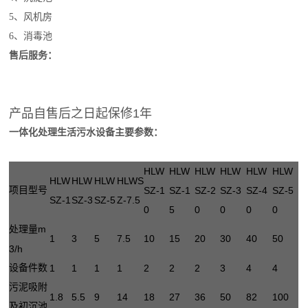
5、风机房
6、消毒池
售后服务：
产品自售后之日起保修1年
一体化处理生活污水设备主要参数：
HLW
HLW
HLW
HLW
HLW
HLW
HLW
HLW
HLW
HLWS
项目
型号
SZ-1
SZ-1
SZ-2
SZ-3
SZ-4
SZ-5
SZ-1
SZ-3
SZ-5
Z-7.5
0
5
0
0
0
0
m
处理量
1
3
5
7.5
10
15
20
30
40
50
3/h
设备件数
1
1
1
1
2
2
2
3
4
4
污泥吸附
1.8
5.5
9
14
18
27
36
50
82
100
及初沉池