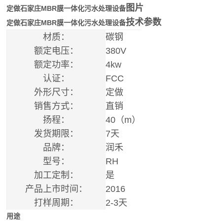
图片
定做石家庄MBR膜一体化污水处理设备
技术参数
定做石家庄MBR膜一体化污水处理设备
材质：
碳钢
额定电压：
380V
额定功率：
4kw
认证：
FCC
外形尺寸：
定做
销售方式：
直销
扬程：
40（m）
发货期限：
7天
品牌：
润禾
型号：
RH
加工定制：
是
产品上市时间：
2016
打样周期：
2-3天
用途