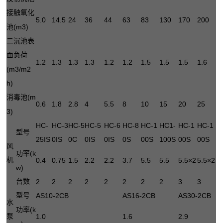
接触氧化
5.0
14.5
24
36
44
63
83
130
170
200
(m3)
池
二沉池表
面负荷
1.2
1.3
1.3
1.3
1.2
1.2
1.5
1.5
1.5
1.6
(m3/m2
h)
(m
消毒池
0.6
1.8
2.8
4
5.5
8
10
15
20
25
3)
HC-
HC-3
HC-5
HC-5
HC-6
HC-8
HC-1
HC1-
HC-1
HC-1
型号
25IS
0IS
0C
0IS
0IS
0S
00S
100S
00S
00S
风
(k
功率
机
0.4
0.75
1.5
2.2
2.2
3.7
5.5
5.5
5.5×2
5.5×2
w)
台数
2
2
2
2
2
2
2
2
3
3
型号
AS10-2CB
AS16-2CB
AS30-2CB
水
(k
功率
泵
1.0
1.6
2.9