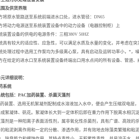
范围及供货界限
方将原水管路送至系统前端进水口处，进水管径：DN65
需方将动力电源送至系统装置设备中的动力设备（电器控制柜）上
统装置设备的供电的电源条件：三相380V 50HZ
系统具有较大的适应性、应急性，可以满足水质及水量的变化，并考虑在突
系统处理过程中选用工作泵均为多级离心泵，具有启动及运转功率小，*，
供方在给定的进水口至系统装置设备终端出口用水点间的所有设备、管道、
单元详细说明：
药系统
统包括：PAC加药装置、杀菌灭藻剂
C加药装置、选用无机絮凝剂配制成水溶液加入水中，便会产生压缩双电层
形成絮凝体、矾花。絮凝体长大到一定体积后即在重力作用下脱离水相沉
灭藻剂是一种阳离子表面活性剂，属非氧化性
杀菌剂
，具有广谱、高效的
好的粘泥剥离作用和一定的分散、渗透作用，并有效地去除藻类繁殖和粘泥
油、除臭能力和缓蚀作用，其特点毒性小，无积累性毒性，并易溶于水，