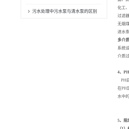
化工
污水处理中污水泵与清水泵的区别
过滤
无烟煤
进水
多介
系统
介质
4、P
PH自
在PH
水中的
5、阻
（1）