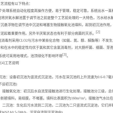
工艺流程有以下特点：
 整个处理系统自动化程度高操作方便，易于管理，稳定可靠，系统出水一
系统将厌氧水解池置于调节池之前是整个工艺前处理的一大特色，污水经水解
可沉悬浮物在调节池中沉淀和堵塞生物接触氧化池填料，起到初沉池作用
[2]
污泥起着重要作用。另外半厌氧状态也有利于部分病菌的灭杀。
系统消毒剂采用CLO2与污水中某些化合物（如氨、氮、醇、醛酯等）不发
力和在水中的稳定性均优于氯和其它含氯消毒剂，对大肠杆菌、细菌、芽
[3]
 本系统可采用地埋式，池顶绿化不影响环境
。
2
[4]
工艺说明
初沉池：设备初沉池为
竖流式沉淀池
，污水在深沉池的上升流速为0.6-0.7毫
h不设初沉池)
接触氧化池：初沉后水自流至接触池进行生化处理，接触池分三级，总停
为新颖填料，易结膜，不堵塞。填料
比表面积
为160m²/m³，接触池气水比在1
、
二沉池
：生化后污水流到二沉池，二沉池为二只竖流式沉淀池，它们并联运
注WSZA0.5-5Mt/h，污泥自流到污泥池中)