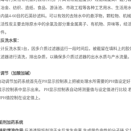
、冶金、纺织、造纸、食品、游泳池、市政工程等各种工艺用水、生活用
器内装4-60目的石英砂滤料。可以有效的去除水中的悬浮物，颗粒物、机
活性炭主要去除原水中的余氯及部分重金属离子、有机物、异味等，经活性
条件。
质反洗水泵：
设计反洗水泵1台，因多介质过滤器运行一段时间后，被截留在填料上的胶
过滤器进行清洗，排出杂质，以确保多介质过滤器的出水水质与产水流量
H调节（加酸加碱）
动调节加药系统首先在PH显示控制表上把被处理水所需要的PH值设定好
显示控制表中显示出来。 PH显示控制表自动将测量值与设定值进行比较
PH值控制在设定值上。
垢剂加药系统
络和增溶作用:
反渗透阻垢剂溶于水后发生电离,生成带负电性的分子链,它与