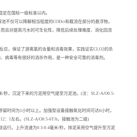
直稳定在国标一级标准以内。
池不仅可以降解相当程度的CODcr和截流在部分的悬浮物，
，而且对提高污水的可生化性，降低后续处理难度、消化回流
生反应，保证了游离氯的含量和消毒效果，实践证实CLO2的杀
孢、病毒等有很好的消杀作用，是一种安全可靠的消毒剂。
米/秒，沉淀下来的污泥用空气提至污泥池。(注：SLZ-A/O0.5-
留时间为1小时以上。加强型设备接触氧化时间可达6小时，
2：1左右。(SLZ-A/O0.5-6T/h，接触池为二级)
行。上升流速为0.3-0.4毫米/秒。排泥采用空气提升至污泥