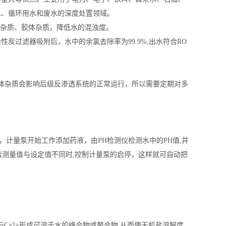
水、循环用水和废水的深度处置领域。
械杂质、胶体杂质，降低水的混浊度。
炭过滤器吸附后，水中的余氯去除率为99.9%,出水符合RO
体杂质会影响后级反渗透系统的正常运行，所以需要定期对多
。
，计量泵开始工作添加药液，由PH检测仪检测水中的PH值,并
.若测量值与设定值不同时,控制计量泵的启停，这样就可自动把
Ca2+形成可溶于水的络合物或螯合物,从而使无机盐溶解度