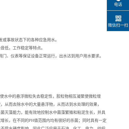
电话
微信扫一扫
发或事故状态下的各种应急用水。
噪音低，工作稳定等特点。
阀门、仪表等保证设备正常运行，出水达到用户用水要求。
，使水中的悬浮微粒失去稳定性，胶粒物相互凝聚使微粒增
淀，从而去除水中的大量悬浮物，从而达到水处理的效果，
杀菌灭藻能力，能有效地控制水中菌藻繁殖和粘泥生长，并具
增长，在不同的PH值范围内均有很好的杀菌；同时具有一定
并不受水硬度影响，因此广泛应用于石油、化工、电力、纺织