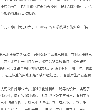
还原菌有*。作为非氧化性杀菌灭藻剂，粘泥剥离剂使用，也
泵与加药箱进行自动加药。
元，水压恒定且大于0.3MPa，保证系统进水能安全工作。
、出水水质稳定等优点，同时保证了系统水通量。在过滤器进出
下（井）水中几乎同时存在，水中含铁量较高时，水有铁腥
较高的水与含铁量高的情况相类似，如使水有色、嗅、味，我国
1㎎/L，超过标准的原水须经除铁除
锰
处理。，否则对生产设备腐
，抗污染性好等优点，通过优化滤料和过滤器的设计，实现了
自适应性，即在过滤时滤床自动形成上疏下密状态，有利于在
除水中的悬浮物，并对水中的胶体、铁、有机物、、锰、细
容量大等优点。主要用于电力、电子、饮料、自来水、石油、