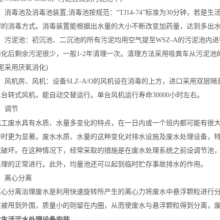
毒池及消毒池装置;消毒池按规范：“TJ14-74”标准为30分钟，若是
生
解的消毒方式。消毒装置能根据出水量的大小不断改变加药量，达到多出
污泥池：初沉池、二沉池的所有污泥均用空气提至WSZ-A的污泥池内进
化后剩余污泥很少，一般1-2年清理一次。清理方法采用
吸粪车
从污泥池的
泥采用厌氧消化)
、
风机房
、风机：设备SLZ-A/O的风机设在消毒的上方，进口采用双层
台转式风机，能自动交替运行。单台风机运行寿命30000小时左右。
调节
化工废水
具有水质、水量多变化的特点，在一日内或一个班内都可能有很
中时更为显著。
废水水质
、水量的这种变化对排水设施及
废水处理
设备，
成破坏。在这种情况下，经常采取的措施是在废水处理系统之前设
调节池
处理的正常进行。此外，均量池还可以起到临时贮存事故排水的作用。
离心分离
分离治理废水是利用快速旋转所产生的
离心力
将废水中悬浮颗粒进行
粒被甩到外围，质量小的则留在内圈，从而使废水与悬浮颗粒得到分离，
省生活污水处理设备安装