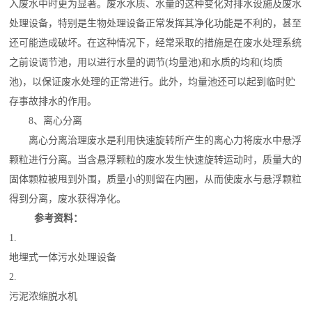
入废水中时更为显著。
废水水质
、水量的这种变化对排水设施及
废水
处理
设备，特别是
生物处理
设备正常发挥其净化功能是不利的，甚至
还可能造成破坏。在这种情况下，经常采取的措施是在废水处理系统
之前设
调节池
，用以进行水量的调节(均量池)和水质的均和(均质
池)，以保证废水处理的正常进行。此外，均量池还可以起到临时贮
存事故排水的作用。
8、离心分离
离心分离治理废水是利用快速旋转所产生的
离心力
将废水中悬浮
颗粒进行分离。当含悬浮颗粒的废水发生快速旋转运动时，质量大的
固体颗粒被甩到外围，质量小的则留在内圈，从而使废水与悬浮颗粒
得到分离，废水获得净化。
参考资料：
1.
地埋式一体污水处理设备
2.
污泥浓缩脱水机