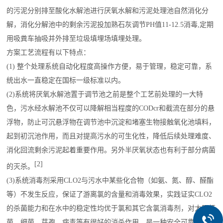
的污泥分别排至酸化水解池进行厌氧水解和污泥处理池自然消化分
解，消化分解池中的剩余污泥投加熟石灰调节PH值11-12.5消毒,定期
用吸粪车抽吸并外排至垃圾填埋场填埋处理。
方案工艺流程有以下特点：
(1) 整个处理系统自动化程度高操作方便，易于管理，稳定可靠，系
统出水一直稳定在国标一级标准以内。
(2)系统将厌氧水解池置于调节池之前是整个工艺前处理的一大特
色，污水经水解池不仅可以降解相当程度的CODcr和截流在部分的悬
浮物，防止可沉悬浮物在调节池中沉淀和堵塞生物接触氧化池填料，
起到初沉池作用，而且对提高污水的可生化性，降低后续处理难度、
消化回流剩余污泥起着重要作用。另外半厌氧状态也有利于部分病菌
[2]
的灭杀。
(3)系统消毒剂采用CLO2与污水中某些化合物（如氨、氮、醇、醛酯
等）不发生反应，保证了游离氯的含量和消毒效果，实践证实CLO2
的杀菌能力和在水中的稳定性均优于氯和其它含氯消毒剂，对大肠杆
菌、细菌、芽孢、病毒等有很好的消杀作用，是一种安全可靠的消毒