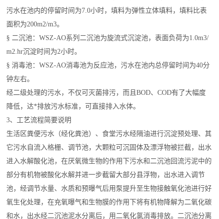
污水在池内的停留时间为7.0小时，填料为弹性立体填料，填料比表
面积为200m2/m3。
§ 二沉池：WSZ-AO系列二沉池为旋流式沉淀池，表面负荷为1.0m3/
m2.hr沉淀时间为2小时。
§ 消毒池：WSZ-AO消毒池为反应池，污水在池内总停留时间为40分
钟左右。
经二级处理的污水，不仅可灭菌排污，而且BOD、COD有了大幅度
降低，达*排放污水标准，可直接排入水体。
3、工艺流程简要说明
生活
区粪便污水（经化粪池）、食堂污水经隔油进行沉淀预处理、其
它污水自流入格栅、调节池，大颗粒可沉固体及漂浮物被拦截，出水
进入水解酸化池，在厌氧微生物的作用下污水和二沉池回流污泥中的
部分有机物被酸化水解并进一步截留大部分县浮物，出水进入调节
池，经调节水量、水质和预曝气后用泵提升至生物接触氧化池进行好
氧生化处理，在充氧曝气和生物膜的作用下将有机物降解为二氧化碳
和水，出水经二沉池泥水分离后，用二氧化氯消毒排放。二沉池分离