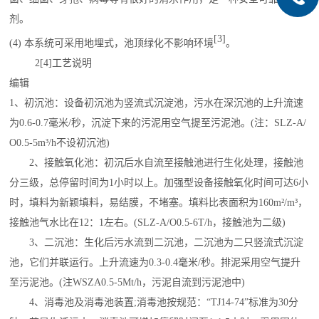
剂。
[3]
(4) 本系统可采用地埋式，池顶绿化不影响环境
。
2
[4]
工艺说明
编辑
1、初沉池：设备初沉池为
竖流式沉淀池
，污水在深沉池的上升流速
为0.6-0.7毫米/秒，沉淀下来的污泥用空气提至污泥池。(注：SLZ-A/
O0.5-5m³/h不设初沉池)
2、接触氧化池：初沉后水自流至接触池进行生化处理，接触池
分三级，总停留时间为1小时以上。加强型设备接触氧化时间可达6小
时，填料为新颖填料，易结膜，不堵塞。填料
比表面积
为160m²/m³，
接触池气水比在12：1左右。(SLZ-A/O0.5-6T/h，接触池为二级)
3、
二沉池
：生化后污水流到二沉池，二沉池为二只竖流式沉淀
池，它们并联运行。上升流速为0.3-0.4毫米/秒。排泥采用空气提升
至污泥池。(注WSZA0.5-5Mt/h，污泥自流到污泥池中)
4、消毒池及消毒池装置;消毒池按规范：“TJ14-74”标准为30分