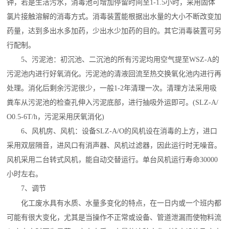
钟，若是
生活
污水
，消毒池可增加停留时间至1-1.5小时，采用固体
氯片接触溶解的消毒方式。消毒装置能根据出水量的大小不断改变加
药量，达到多出水多加药，少出水少加药的目的。其它消毒装置可另
行配制。
5、污泥池：初沉池、二沉池的所有污泥均用空气提至WSZ-A的
污泥池内进行
好氧消化
。污泥池的清液回流至热交换氧化池内进行再
处理。消化后剩余污泥很少，一般1-2年清理一次。清理方法采用
吸
粪车
从污泥池的检查孔伸入污泥底部，进行抽吸外运即可。(SLZ-A/
O0.5-6T/h，污泥采用厌氧消化)
6、
风机房
、风机：设备SLZ-A/O的风机设在消毒的上方，进口
采用双层隔音，进风口有
消声器
、风机过滤器，因此运行时无噪音。
风机采用二台转式风机，能自动交替运行。单台风机运行寿命30000
小时左右。
7、调节
化工废水
具有水质、水量多变化的特点，在一日内或一个班内都
可能有很大变化，尤其是当操作不正常或设备、管道泄漏而使物料流