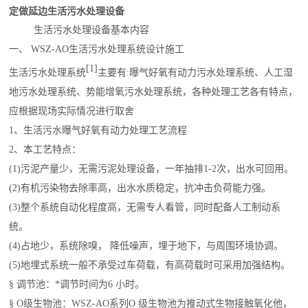
定做延边生活污水处理设备
生活污水处理设备
基本内容
一、 WSZ-AO
生活
污水处理系统设计施工
[1]
生活
污水处理系统
主要有:曝气好氧有动力污水处理系统、人工湿
地污水处理系统、势能增氧污水处理系统，各种处理工艺各有特点，
应根据现场实际情况进行取舍
1、
生活
污水曝气好氧有动力处理工艺流程
2、本工艺特点：
(1)污泥产量少，无需污泥处理设备，一年抽排1-2次，出水可回用。
(2)有机污染物去除率高，出水水质稳定，抗冲击负荷能力强。
(3)整个系统自动化程度高，无需专人看管，同时配备人工制动系
统。
(4)占地少，系统除嗅， 降低噪声，埋于地下，与周围环境协调。
(5)地埋式系统一般不承受过车荷载，有高荷载时可采用加强结构。
§ 调节池：*调节时间为6 小时。
§ O级生物池：WSZ-AO系列O 级生物池为推动式生物接触氧化他，