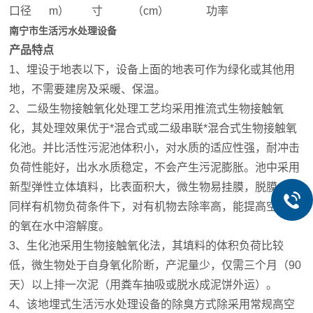
口径
m）
寸
（cm）
功率
南宁市生活污水处理设备
产品特点
1、埋设于地表以下，设备上面的地表可作为绿化或其他用
地，不需要建房及采暖、保温。
2、二级生物接触氧化处理工艺均采用推流式生物接触氧
化，其处理效果优于*混合式或二级串联*混合式生物接触氧
化池。并比活性污泥池体积小，对水质的适应性强，耐冲击
负荷性能好，出水水质稳定，不会产生污泥膨胀。池中采用
新型弹性立体填料，比表面积大，微生物易挂膜，脱膜，在
同样有机物负荷条件下，对有机物去除率高，能提高空气中
的氧在水中溶解度。
3、生化池采用生物接触氧化法，其填料的体积负荷比较
低，微生物处于自身氧化阶断，产泥量少，仅需三个月（90
天）以上排一次泥（用粪车抽吸或脱水成泥饼外运）。
4、该地埋式生活污水处理设备的除臭方式除采用常规高空