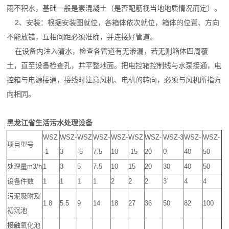
雨不积水，基础一般是素混凝土（是否配筋视当地地质情况而定）。
2、安装：根据安装图就位，各箱体依次就位，箱体的位置、方向
不能放错，互相间距必须准确，并连接好管道。
在设备内注入清水，检查各管道有无渗漏，若无则箱体四周覆
土，直至设备检查孔，并平整地面。把电控箱控制线与水泵接通，电
控箱与电源接通，接线时注意风机、电机的转向，必须与风机所指方
向相同。
黑龙江省生活污水处理设备
WSZ
WSZ-
WSZ
WSZ-
WSZ-
WSZ
WSZ-
WSZ-3
WSZ-
WSZ-
项目型号
-1
3
-5
7.5
10
-15
20
0
40
50
处理量m3/h
1
3
5
7.5
10
15
20
30
40
50
设备件数
1
1
1
1
2
2
2
3
4
4
污泥吸附及
1.8
5.5
9
14
18
27
36
50
82
100
初沉池
接触氧化池