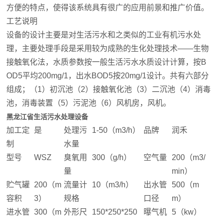
方便的特点，使得该系统具有很广的应用前景和推广价值。
工艺说明
设备的设计主要是对生活污水和之类似的工业有机污水处
理，主要处理手段是采用较为成熟的生化处理技术——生物
接触氧化法，水质参数按一般生活污水水质设计计算，按B
OD5平均200mg/1，出水BOD5按20mg/1设计。共有六部分
组成；（1）初沉池（2）接触氧化池（3）二沉池（4）消毒
池，消毒装置（5）污泥池（6）风机房，风机。
黑龙江省生活污水处理设备
加工定
是
处理污
1-50（m3/h）
品牌
润禾
制
水量
型号
WSZ
臭氧用
300（g/h）
空气量
200（m3/
量
min）
贮气罐
200（m
流量计
10（m3/h）
出水管
500（m
容积
3）
规格
口径
m）
进水管
300（m
外形尺
150*250*250
曝气机
5（kw）