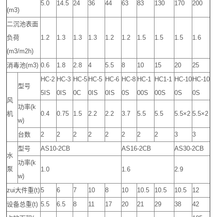
5.0
14.5
24
36
44
63
83
130
170
200
(m3)
二沉池表面
负荷
1.2
1.3
1.3
1.3
1.2
1.2
1.5
1.5
1.5
1.6
(m3/m2h)
消毒池(m3)
0.6
1.8
2.8
4
5.5
8
10
15
20
25
HC-2
HC-3
HC-5
HC-5
HC-6
HC-8
HC-1
HC1-1
HC-10
HC-10
型号
5IS
0IS
0C
0IS
0IS
0S
00S
00S
0S
0S
风
功率(k
机
0.4
0.75
1.5
2.2
2.2
3.7
5.5
5.5
5.5×2
5.5×2
w)
台数
2
2
2
2
2
2
2
2
3
3
型号
AS10-2CB
AS16-2CB
AS30-2CB
水
功率(k
泵
1.0
1.6
2.9
w)
zui大件重(t)
5
6
7
10
8
10
10.5
10.5
10.5
12
设备总重(t)
5.5
6.5
8
11
17
20
21
29
38
42