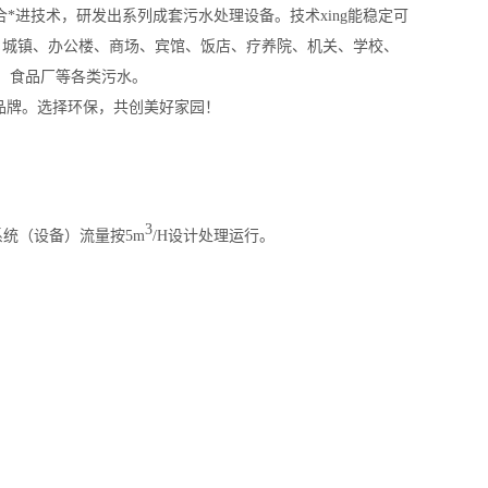
合*进技术，研发出系列成套污水处理设备。
技术
xing
能稳定可
、城镇、办公楼、商场、宾馆、饭店、疗养院、机关、学校、
、食品厂等各类污水。
族品牌。选择环保，共创美好家园！
3
系统（设备）流量按5m
/H设计处理运行。