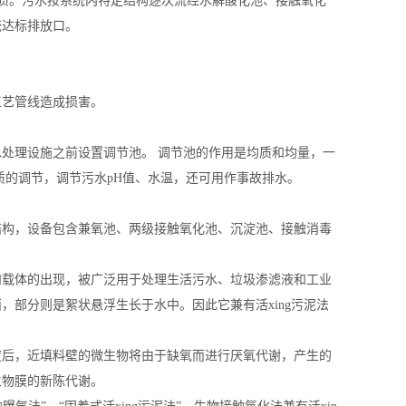
质。污水按系统内特定结构逐次流经水解酸化池、接触氧化
统达标排放口。
工艺管线造成损害。
处理设施之前设置调节池。 调节池的作用是均质和均量，一
质的调节，调节污水pH值、水温，还可用作事故排水。
结构，设备包含兼氧池、两级接触氧化池、沉
淀
池、接触消毒
和载体的出现，被广泛用于处理生活污水、垃圾渗滤液和工业
面，部分则是絮状悬浮生长于水中。因此它兼有活
xing
污泥法
度后，近填料壁的微生物将由于缺氧而进行厌氧代谢，产生的
生物膜的新陈代谢。