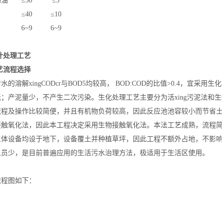
物油
≤30
≤5
≤40
≤10
6
~
9
6
~
9
计处理工艺
艺流程选择
污水的溶解
xing
CODcr与BOD5均较高， BOD:COD的比值>0.4，
低；产泥量少，不产生二次污染。生化处理工艺主要分为活
xing
污泥法和生
流程及操作比较简便，并且有机物负荷较高，因此反应池池容较小而节省
接触氧化法，因此本工程决定采用生物接触氧化法。本法工艺成熟，流程
主体设备均设于地下，设备覆土并种植草坪，因此工程不额外占地，不影
人员少，是目前普遍应用的生活污水治理方法，极适用于生活区使用。
流程图如下：