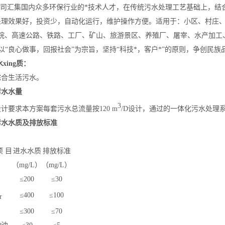
司汇集国内众多环保行业的*技术人才，在传统污水处理工艺基础上，结
处理效果好，投资少，自动化运行，维护操作方便。适用于：小区、村庄
医院、高速公路、铁路、工厂、矿山、旅游景区、养殖厂、屠宰、水产加工
“良心做事，回报社会”为宗旨，坚持“科技*，客户*”的原则，争创民
水
xing
质：
综合生活污水。
污水水量
3
计要求本方案每套污水总流量按120 m
/D设计，通过的一体化污水处理
污水水质及排放标准
 目
进水水质
排放标准
（mg/L）
（mg/L）
≤200
≤30
≤400
≤100
r
≤300
≤70