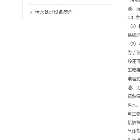
污水
池、
污水处理设备简介
4.3
（1）
格栅
（2）
为了
般还
生物
地埋
池、
接触
污水
与生
接触
气体