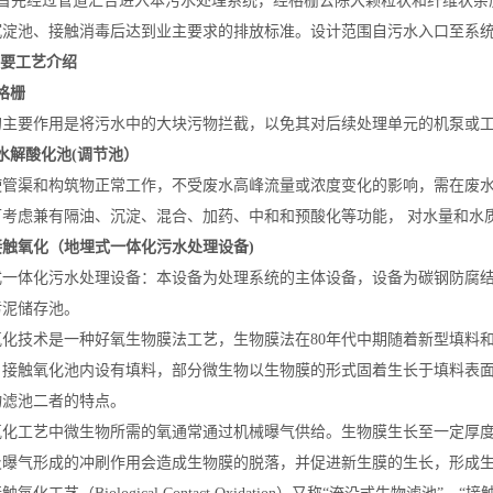
首先经过管道汇合进入本污水处理系统，经格栅去除大颗粒状和纤维状杂
沉淀池、接触消毒后达到业主要求的排放标准。设计范围自污水入口至系
 主要工艺介绍
格栅
的主要作用是将污水中的大块污物拦截，以免其对后续处理单元的机泵或
水解酸化池(调节池）
使管渠和构筑物正常工作，不受废水高峰流量或浓度变化的影响，需在废水
可考虑兼有隔油、沉淀、混合、加药、中和和预酸化等功能， 对水量和水
接触氧化（
地埋式一体化污水处理设备)
式一体化污水处理设备：本设备为处理系统的主体设备，设备为碳钢防腐
污泥储存池。
氧化技术是一种好氧生物膜法工艺，生物膜法在80年代中期随着新型填料
。接触氧化池内设有填料，部分微生物以生物膜的形式固着生长于填料表
物滤池二者的特点。
氧化工艺中微生物所需的氧通常通过机械曝气供给。生物膜生长至一定厚
及曝气形成的冲刷作用会造成生物膜的脱落，并促进新生膜的生长，形成