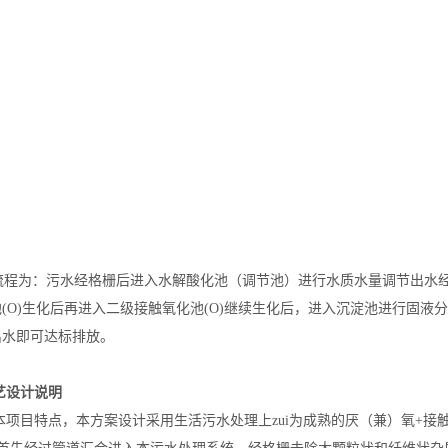
程为：污水经格栅后进入水解酸化池（调节池）进行水质水量调节出水经
(O)生化后再进入二级接触氧化池(O)继续生化后，进入沉淀池进行固
出水即可达标排放。
工艺设计说明
项目特点，本方案设计采用生活污水处理上zui为成熟的厌（兼）氧+接