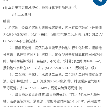
[3]
(4) 本系统可采用地埋式，池顶绿化不影响环境
。
2
[4]
工艺说明
编辑
1、初沉池：设备初沉池为
竖流式沉淀池
，污水在深沉池的上升流速
为0.6-0.7毫米/秒，沉淀下来的污泥用空气提至污泥池。(注：SLZ-A/
O0.5-5m³/h不设初沉池)
2、接触氧化池：初沉后水自流至接触池进行生化处理，接触池
分三级，总停留时间为1小时以上。加强型设备接触氧化时间可达6小
时，填料为新颖填料，易结膜，不堵塞。填料
比表面积
为160m²/m³，
接触池气水比在12：1左右。(SLZ-A/O0.5-6T/h，接触池为二级)
3、
二沉池
：生化后污水流到二沉池，二沉池为二只竖流式沉淀
池，它们并联运行。上升流速为0.3-0.4毫米/秒。排泥采用空气提升
至污泥池。(注WSZA0.5-5Mt/h，污泥自流到污泥池中)
4、消毒池及消毒池装置;消毒池按规范：“TJ14-74”标准为30分
钟，若是
医院污水
，消毒池可增加停留时间至1-1.5小时，采用固体