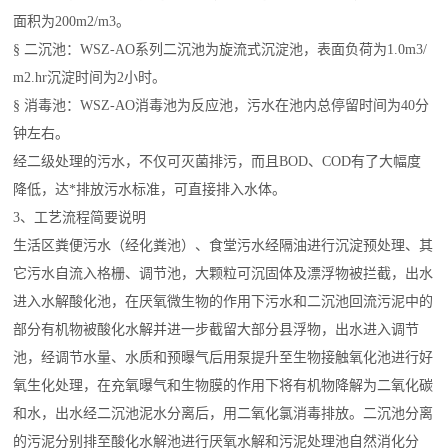
面积为200m2/m3。
§ 二沉池：WSZ-AO系列二沉池为旋流式沉淀池，表面负荷为1.0m3/
m2.hr沉淀时间为2小时。
§ 消毒池：WSZ-AO消毒池为反应池，污水在池内总停留时间为40分
钟左右。
经二级处理的污水，不仅可灭菌排污，而且BOD、COD有了大幅度
降低，达*排放污水标准，可直接排入水体。
3、工艺流程简要说明
生活区粪便污水（经化粪池）、食堂污水经隔油进行沉淀预处理、其
它污水自流入格栅、调节池，大颗粒可沉固体及漂浮物被拦截，出水
进入水解酸化池，在厌氧微生物的作用下污水和二沉池回流污泥中的
部分有机物被酸化水解并进一步截留大部分县浮物，出水进入调节
池，经调节水量、水质和预曝气后用泵提升至生物接触氧化池进行好
氧生化处理，在充氧曝气和生物膜的作用下将有机物降解为二氧化碳
和水，出水经二沉池泥水分离后，用二氧化氯消毒排放。二沉池分离
的污泥分别排至酸化水解池进行厌氧水解和污泥处理池自然消化分