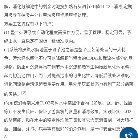
解，消化分解池中的剩余污泥投加熟石灰调节PH值11-12.5消毒,定期
用吸粪车抽吸并外排至垃圾填埋场填埋处理。
方案工艺流程有以下特点：
(1) 整个处理系统自动化程度高操作方便，易于管理，稳定可靠，系
统出水一直稳定在国标一级标准以内。
(2)系统将厌氧水解池置于调节池之前是整个工艺前处理的一大特
色，污水经水解池不仅可以降解相当程度的CODcr和截流在部分的悬
浮物，防止可沉悬浮物在调节池中沉淀和堵塞生物接触氧化池填料，
起到初沉池作用，而且对提高污水的可生化性，降低后续处理难度、
消化回流剩余污泥起着重要作用。另外半厌氧状态也有利于部分病菌
[2]
的灭杀。
(3)系统消毒剂采用CLO2与污水中某些化合物（如氨、氮、醇、醛酯
等）不发生反应，保证了游离氯的含量和消毒效果，实践证实CLO2
的杀菌能力和在水中的稳定性均优于氯和其它含氯消毒剂，对大肠杆
菌、细菌、芽孢、病毒等有很好的消杀作用，是一种安全可靠的消毒
剂。