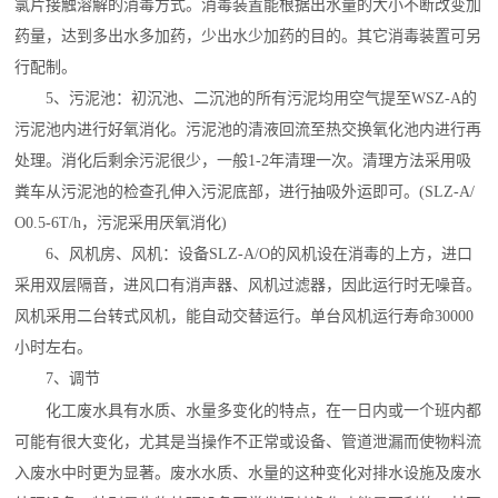
氯片接触溶解的消毒方式。消毒装置能根据出水量的大小不断改变加
药量，达到多出水多加药，少出水少加药的目的。其它消毒装置可另
行配制。
5、污泥池：初沉池、二沉池的所有污泥均用空气提至WSZ-A的
污泥池内进行
好氧消化
。污泥池的清液回流至热交换氧化池内进行再
处理。消化后剩余污泥很少，一般1-2年清理一次。清理方法采用
吸
粪车
从污泥池的检查孔伸入污泥底部，进行抽吸外运即可。(SLZ-A/
O0.5-6T/h，污泥采用厌氧消化)
6、
风机房
、风机：设备SLZ-A/O的风机设在消毒的上方，进口
采用双层隔音，进风口有
消声器
、风机过滤器，因此运行时无噪音。
风机采用二台转式风机，能自动交替运行。单台风机运行寿命30000
小时左右。
7、调节
化工废水
具有水质、水量多变化的特点，在一日内或一个班内都
可能有很大变化，尤其是当操作不正常或设备、管道泄漏而使物料流
入废水中时更为显著。
废水水质
、水量的这种变化对排水设施及
废水