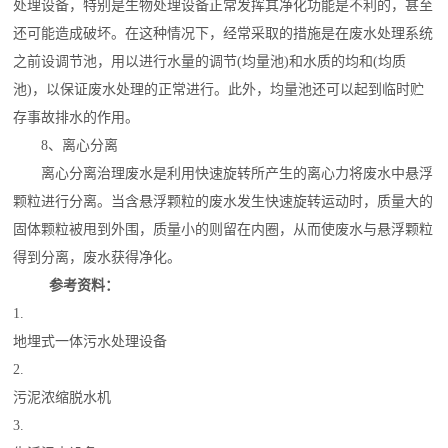
处理
设备，特别是
生物处理
设备正常发挥其净化功能是不利的，甚至
还可能造成破坏。在这种情况下，经常采取的措施是在废水处理系统
之前设
调节池
，用以进行水量的调节(均量池)和水质的均和(均质
池)，以保证废水处理的正常进行。此外，均量池还可以起到临时贮
存事故排水的作用。
8、离心分离
离心分离治理废水是利用快速旋转所产生的
离心力
将废水中悬浮
颗粒进行分离。当含悬浮颗粒的废水发生快速旋转运动时，质量大的
固体颗粒被甩到外围，质量小的则留在内圈，从而使废水与悬浮颗粒
得到分离，废水获得净化。
参考资料：
1.
地埋式一体污水处理设备
2.
污泥浓缩脱水机
3.