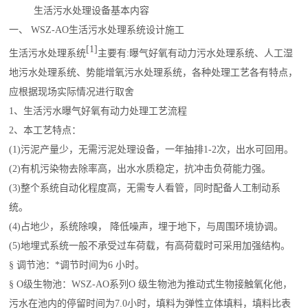
生活污水处理设备
基本内容
一、 WSZ-AO生活污水处理系统设计施工
[1]
生活污水处理系统
主要有:曝气好氧有动力污水处理系统、人工湿
地污水处理系统、势能增氧污水处理系统，各种处理工艺各有特点，
应根据现场实际情况进行取舍
1、生活污水曝气好氧有动力处理工艺流程
2、本工艺特点：
(1)污泥产量少，无需污泥处理设备，一年抽排1-2次，出水可回用。
(2)有机污染物去除率高，出水水质稳定，抗冲击负荷能力强。
(3)整个系统自动化程度高，无需专人看管，同时配备人工制动系
统。
(4)占地少，系统除嗅， 降低噪声，埋于地下，与周围环境协调。
(5)地埋式系统一般不承受过车荷载，有高荷载时可采用加强结构。
§ 调节池：*调节时间为6 小时。
§ O级生物池：WSZ-AO系列O 级生物池为推动式生物接触氧化他，
污水在池内的停留时间为7.0小时，填料为弹性立体填料，填料比表