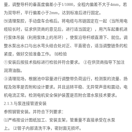
量，调整导杆的垂直度偏差小于1/1000，全程内偏差不大于4mm，若
为双导杆，平行偏差小于2mm，达到标准后进行固定。
⑼清理泵腔，手动盘车合格后。将电缆与吊链固定在一起（当所用电
缆较长时，征求供货商的意见后，进行适当固定），用汽车起重机进
行泵体吊装（利用泵体上的吊环），使泵沿导杆顺直滑下、就位。调
整水泵出水口与出水弯头结合处对正、平直密合，适当调整链条的松
紧度，做好交验准备工作。 ⑽检验
①安装后按技术指标进行检验并符合要求。 ②在供货商指导下加注
润滑油脂。
③清理现场，根据池中容量进行调整带负荷运行，检测泵的流量、扬
程及效率是否附和设计要求。并且运转平稳、无异常声音和震动，电
机电流正常。检测电机安全保护装置是否附合潜水泵技术要求。
2.1.3.与泵连接管道安装
参照钢管安装。并符合下列要求：
⑴严格按设计图纸加工、安装支架，管重量不直接承受在水泵
上。 ⑵管子内部清洗干净，密封面无损坏。