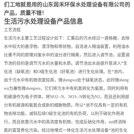
们工地就是用的山东润禾环保水处理设备有限公司的
产品，质量不错！
生活污水处理设备产品信息
工艺流程
生活污水主要工艺过程设计如下：汇集后的污水经过一道格栅，去除
水中较大的悬浮物、漂浮物和带状物，自流进入隔油装置，利用油水
比重不同的原理对废水中的油分进行隔离，然后进入调节池，设置调
节池的目的是调节污水的水量和水质。调节池出水由提升泵进入*生
化池（缺氧池）和O级生化池（好氧池）进行生化处理。在*池内，
由于污水中有机物浓度较高，微
shengwu
处于缺氧状态，此时微
sheng
wu
为兼性微
shengwu
，它们将污水中有机氮转化为氨氮，同时利用有
机碳源作为电子供体，将NO2--N、NO3--N转化为N2，而且还利用部
分有机碳源和氨氮合成新的细胞物质。所以*池不仅具有一定的有机
物去除功能，减轻后续O级生化池的有机负荷，以利于硝化作用进
行，而且依靠污水中的高浓度有机物，完成反硝化作用，zui终消除
氮的富营养化污染。经过地埋式一体化生活污水处理设备*池的生化