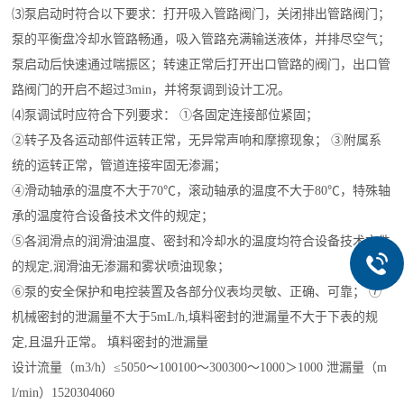
⑶泵启动时符合以下要求：打开吸入管路阀门，关闭排出管路阀门；
泵的平衡盘冷却水管路畅通，吸入管路充满输送液体，并排尽空气；
泵启动后快速通过喘振区；转速正常后打开出口管路的阀门，出口管
路阀门的开启不超过3min，并将泵调到设计工况。
⑷泵调试时应符合下列要求： ①各固定连接部位紧固；
②转子及各运动部件运转正常，无异常声响和摩擦现象； ③附属系
统的运转正常，管道连接牢固无渗漏；
④滑动轴承的温度不大于70℃，滚动轴承的温度不大于80℃，特殊轴
承的温度符合设备技术文件的规定；
⑤各润滑点的润滑油温度、密封和冷却水的温度均符合设备技术文件
的规定,润滑油无渗漏和雾状喷油现象；
⑥泵的安全保护和电控装置及各部分仪表均灵敏、正确、可靠； ⑦
机械密封的泄漏量不大于5mL/h,填料密封的泄漏量不大于下表的规
定,且温升正常。 填料密封的泄漏量
设计流量（m3/h）≤5050～100100～300300～1000＞1000 泄漏量（m
l/min）1520304060