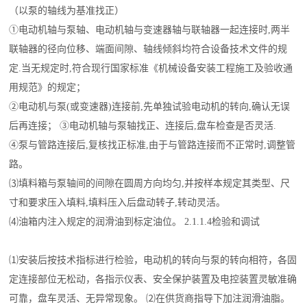
（以泵的轴线为基准找正）
①电动机轴与泵轴、电动机轴与变速器轴与联轴器一起连接时,两半
联轴器的径向位移、端面间隙、轴线倾斜均符合设备技术文件的规
定.当无规定时,符合现行国家标准《机械设备安装工程施工及验收通
用规范》的规定；
②电动机与泵(或变速器)连接前,先单独试验电动机的转向,确认无误
后再连接； ③电动机轴与泵轴找正、连接后,盘车检查是否灵活.
④泵与管路连接后,复核找正标准,由于与管路连接而不正常时,调整管
路。
⑶填料箱与泵轴间的间隙在圆周方向均匀,并按样本规定其类型、尺
寸和要求压入填料,填料压入后盘动转子,转动灵活。
⑷油箱内注入规定的润滑油到标定油位。 2.1.1.4检验和调试
⑴安装后按技术指标进行检验，电动机的转向与泵的转向相符，各固
定连接部位无松动，各指示仪表、安全保护装置及电控装置灵敏准确
可靠，盘车灵活、无异常现象。 ⑵在供货商指导下加注润滑油脂。