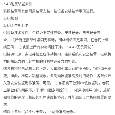
3.4.3附属装置安装
防撞装置等其他附属装置安装，按设备安装技术手册进行。
3.4.4检验
3.4.4.1准备工作
⑴设备技术文件、合格证书完整齐备，安装记录、电气记录齐
全； ⑵所有连接部件紧固无松动，钢丝绳端固定牢固，在卷筒上缠
绕正确； ⑶轨道上所有杂物清除干净。 3.4.4.2无负荷试车
⑴接通电源，点动并检查各传动机构、控制系统和安全装置。操纵机
构的操纵方向与起重机的各机构运转方向相符。
⑵各机构的电动机运转正常，大车和小车运行时不卡轨，钢丝绳无硬
变，扭曲，压扁，跳槽现象，各制动器能准确及时的动作，各限位开
关及安全装置动作准确、可靠。 ⑶当吊钩下放到zui低位置时，卷筒
上钢丝绳的圈数不少于2圈（固定圈除外）。 ⑷用电缆导电时，放缆
和收缆的速度与相应的机构速度相协调，并能满足工作极限位置的要
求。
⑸以上各项试验不少于5次，且动作准确无误。