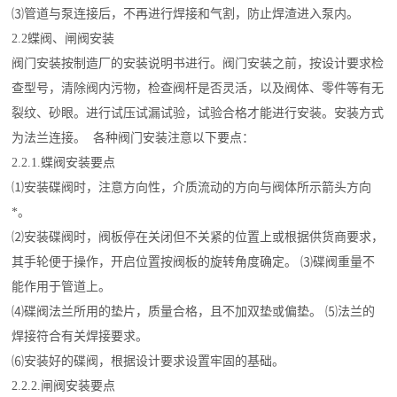
⑶管道与泵连接后，不再进行焊接和气割，防止焊渣进入泵内。
2.2蝶阀、闸阀安装
阀门安装按制造厂的安装说明书进行。阀门安装之前，按设计要求检
查型号，清除阀内污物，检查阀杆是否灵活，以及阀体、零件等有无
裂纹、砂眼。进行试压试漏试验，试验合格才能进行安装。安装方式
为法兰连接。 各种阀门安装注意以下要点：
2.2.1.蝶阀安装要点
⑴安装碟阀时，注意方向性，介质流动的方向与阀体所示箭头方向
*。
⑵安装碟阀时，阀板停在关闭但不关紧的位置上或根据供货商要求，
其手轮便于操作，开启位置按阀板的旋转角度确定。 ⑶碟阀重量不
能作用于管道上。
⑷碟阀法兰所用的垫片，质量合格，且不加双垫或偏垫。 ⑸法兰的
焊接符合有关焊接要求。
⑹安装好的碟阀，根据设计要求设置牢固的基础。
2.2.2.闸阀安装要点