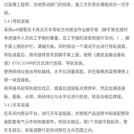
过监理工程师、当地劳动部门的验收，施工方负责办理相关的一切手
续。
3.4.1导轨安装
采用φ48钢管及卡具沿天车导轨方向搭设作业脚手架（脚手架支搭时
考虑操作人员和工字钢的重量，及工字钢的进室和提升空间。），脚
手架上搭防护栏，满铺大板。同时搭设一个调试平台进行导轨调直，
导轨调直后，用吊链将其吊到脚手架上面，按照《悬挂运输设备轨
道》87SG359中的方式进行连接、导轨安装。
使用经纬仪放出导轨轴线，水平仪测量高程，并在每根房梁预埋铁上
焊一块连接板。
用吊链吊起导轨就位找正，顺直后连接板点焊焊牢，然后加满连接
板、筋板、点焊，用经纬仪与水平仪进行检验，检验合格后焊接。
3.4.2天车安装
在车间内搭设平台，进行天车梁组装，并按照产品说明书和装配图安
装配套电气元件和附属部件。检验合格后，用2个吊链平稳起吊，使
天车就位，安装调整行走轮间隙在允许范围之内。