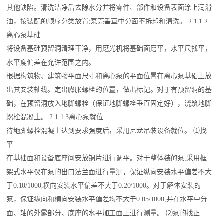
其他缺陷。清洗洁净后去除水分并将零件、部件和设备表面涂上润滑
油，按装配的顺序分类放置;泵壳垂直中分面不拆卸和清洗。 2.1.1.2
离心泵基础
将设备基础预留洞清理干净，用磨光机将基础面磨平，水平尺找平，
水平度偏差在允许范围之内。
根据构筑物、建筑物平面尺寸和离心泵的平面位置在离心泵基础上放
出其安装轴线。定出膨胀螺栓的位置，做出标记。对于有预留洞的基
础，在预留洞放入地脚螺栓（保证地脚螺栓垂直固定好），浇筑地脚
螺栓混凝土。 2.1.1.3离心泵就位
待地脚螺栓混凝土达到要求强度后，采用尼龙吊装设备就位。 ⑴找
平
在基础面和设备底座间安放铜片进行调平。对于整体装的泵,采用框
架式水平仪在泵的出口法兰面进行量测，保证纵向安装水平偏差不大
于0.10/1000,横向安装水平偏差不大于0.20/1000。对于解体安装的
泵，保证纵向和横向安装水平偏差均不大于0.05/1000,并在水平中分
面、轴的外露部分、底座的水平加工面上进行测量。 ⑵泵的找正