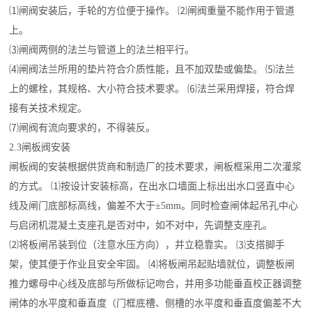
⑴闸阀安装后，手轮的方位便于操作。 ⑵闸阀重量不能作用于管道
上。
⑶闸阀两侧的法兰与管道上的法兰相平行。
⑷闸阀法兰所用的垫片符合介质性能，且不加双垫或偏垫。 ⑸法兰
上的螺栓，其规格、大小符合技术要求。 ⑹法兰采用焊接，符合焊
接有关技术规定。
⑺闸阀有流向要求的，不得装反。
2.3闸板阀安装
闸板阀的安装根据供货商和制造厂的技术要求，闸板框采用二次灌浆
的方式。 ⑴按设计安装标高，在出水口墙面上标出出水口竖直中心
线及闸门底部标高线，偏差不大于±5mm。同时检查闸体起吊孔中心
与启闭机混凝土支座孔是否对中，如不对中，先调整支座孔。
⑵将板闸吊装到位（注意水压方向），并立稳靠实。 ⑶支搭脚手
架，使其便于作业且安全牢固。 ⑷将板闸吊起贴墙就位，调整板闸
推力螺母中心线及底部与所做标记吻合，并用多功能垂直校正器调整
闸体的水平度和垂直度（门框底槽、侧槽的水平度和垂直度偏差不大