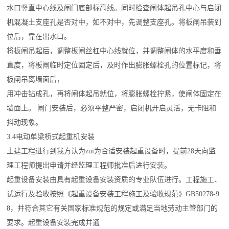
水口竖直中心线及闸门底部标高线。同时检查闸体起吊孔中心与启闭
机混凝土支座孔是否对中，如不对中，先调整支座孔。将板闸吊装到
位后，靠在出水口。
将板闸吊起后，调整板闸丝杠中心线就位，并调整闸体的水平度和垂
直度，将板闸临时定位固定后，及时作出膨胀螺栓孔的位置标记，将
板闸吊离墙面后，
用冲击钻成孔，再将闸体起吊就位，将膨胀螺栓拧紧，使闸体固定在
墙面上。 闸门安装后，必须平整严密，启闭机开启灵活，无卡阻和
抖动现象。
3.4电动单梁桥式起重机安装
土建工程进行到我方认为zui为合适安装起重设备时，提前28天向监
理工程师提出申请并经监理工程师批准后进行安装。
起重设备安装由具有起重设备安装资质的专业队伍进行。工程施工、
试运行及验收按照《起重设备安装工程施工及验收规范》GB50278-9
8，并符合其它有关国家标准规范的规定或满足当地劳动主管部门的
要求。起重设备安装完成并通