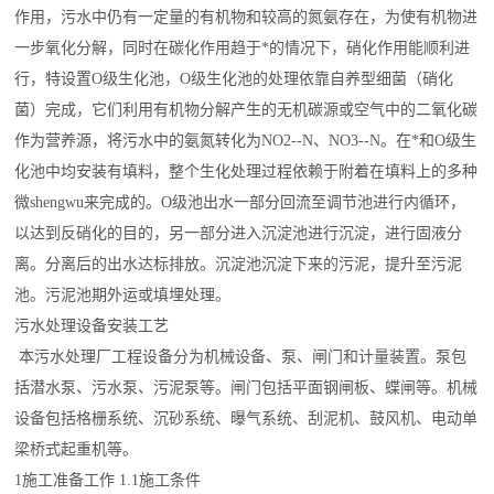
作用，污水中仍有一定量的有机物和较高的氮氨存在，为使有机物进
一步氧化分解，同时在碳化作用趋于*的情况下，硝化作用能顺利进
行，特设置O级生化池，O级生化池的处理依靠自养型细菌（硝化
菌）完成，它们利用有机物分解产生的无机碳源或空气中的二氧化碳
作为营养源，将污水中的氨氮转化为NO2--N、NO3--N。在*和O级生
化池中均安装有填料，整个生化处理过程依赖于附着在填料上的多种
微
shengwu
来完成的。O级池出水一部分回流至调节池进行内循环，
以达到反硝化的目的，另一部分进入沉淀池进行沉淀，进行固液分
离。分离后的出水达标排放。沉淀池沉淀下来的污泥，提升至污泥
池。污泥池期外运或填埋处理。
污水处理设备安装工艺
本污水处理厂工程设备分为机械设备、泵、闸门和计量装置。泵包
括潜水泵、污水泵、污泥泵等。闸门包括平面钢闸板、蝶闸等。机械
设备包括格栅系统、沉砂系统、曝气系统、刮泥机、鼓风机、电动单
梁桥式起重机等。
1施工准备工作 1.1施工条件