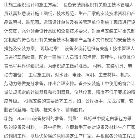
①施工组织设计和施工方案： 设备安装前组织有关施工技术管理人
员认真熟悉设计施工图纸，技术规范，生产厂家的安装技术资料和产
品说明书、装配图。邀请设计单位及有关管理单位到施工现场进行设
计交底，充分领会设计意图和全部技术要求，对重点安装工程事先制
定相应的符合现行有关安全技术标准和产品技术文件规定的安全技术
措施及安装方案。 现场勘察： 设备安装前组织有关施工技术管理人
员进行现场勘察，配合土建施工人员清出预埋管、预埋件，核测其位
置高程并作详细记录。为组织施工做好准备。 材料、安装机具、劳
动力准备： 工程施工前，对水源、电源、照明、主要材料、机具、
劳动力等做充分准备，作出合理安排。备齐安装施工中使用的符合计
量法规规定的计量器具和检测器具、仪器仪表，精度不低于要求的精
度等级。 根据安装的需要备齐工具，如：公斤扳手、尼龙吊带、套
胶管钢丝绳、抬镐、框架水平、辅助胎具。
②施工
zhaobiao
设备材料的准备、到货： 凡标书中规定由承包方采
购的设备及材料，一经中标后，立即着手开始对设备及材料生产厂家
的调研工作，以质优价廉的原则确定生产厂家，并根据各分项工程进