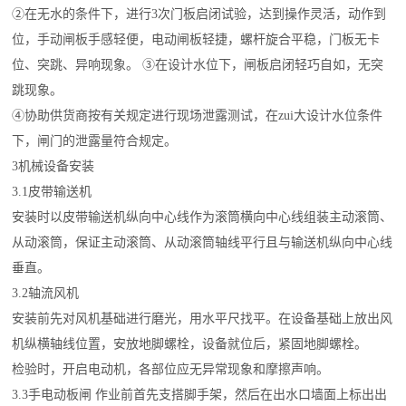
②在无水的条件下，进行3次门板启闭试验，达到操作灵活，动作到
位，手动闸板手感轻便，电动闸板轻捷，螺杆旋合平稳，门板无卡
位、突跳、异响现象。 ③在设计水位下，闸板启闭轻巧自如，无突
跳现象。
④协助供货商按有关规定进行现场泄露测试，在zui大设计水位条件
下，闸门的泄露量符合规定。
3机械设备安装
3.1皮带输送机
安装时以皮带输送机纵向中心线作为滚筒横向中心线组装主动滚筒、
从动滚筒，保证主动滚筒、从动滚筒轴线平行且与输送机纵向中心线
垂直。
3.2轴流风机
安装前先对风机基础进行磨光，用水平尺找平。在设备基础上放出风
机纵横轴线位置，安放地脚螺栓，设备就位后，紧固地脚螺栓。
检验时，开启电动机，各部位应无异常现象和摩擦声响。
3.3手电动板闸 作业前首先支搭脚手架，然后在出水口墙面上标出出