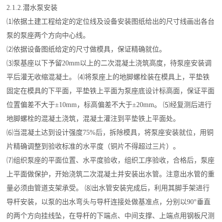
2.1.2.潜水泵安装
⑴依据土建工程给定的定位线及设备安装图纸给出的尺寸线画出各台
泵的泵座两个方向中心线。
⑵依据设备图纸给定的尺寸做模具，保证精确就位。
⑶泵基座以下予留20mm以上的二次混凝土浇筑高度，待泵座安装调
平后灌无收缩混凝土。 ⑷将泵座上的地脚螺栓装在模具上，平垫铁
固定在模具的下平面，平垫铁上平面为泵座底设计标高面，保证平面
位置偏差不大于±10mm，标高偏差不大于±20mm。 ⑸经复测后进行
地脚螺栓的混凝土浇筑，混凝土灌注到平垫铁上平面处。
⑹当混凝土达到设计强度75%后，拆除模具，将泵座安装就位，用铜
片精确调整到验收标准的水平度（铜片不得超过三片）。
⑺组织泵座的平面位置、水平度验收，组织工序验收，合格后，泵座
上平面做保护，开始浇筑二次混凝土并安装出水管。注意出水管的重
量必须由管道支架承受。 ⑻出水管安装完成后，利用其脚手架进行
导杆安装，以泵的出水弯头与导杆连接处做基准点，分别以90°垂直
的两个方向挂线坠，在导杆的下端点、中间支撑、上端点用钢板尺测