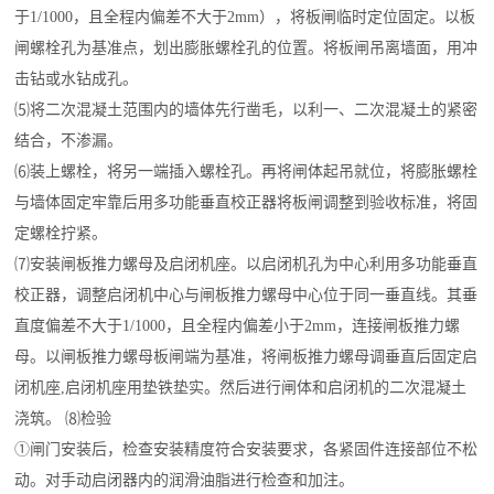
于1/1000，且全程内偏差不大于2mm），将板闸临时定位固定。以板
闸螺栓孔为基准点，划出膨胀螺栓孔的位置。将板闸吊离墙面，用冲
击钻或水钻成孔。
⑸将二次混凝土范围内的墙体先行凿毛，以利一、二次混凝土的紧密
结合，不渗漏。
⑹装上螺栓，将另一端插入螺栓孔。再将闸体起吊就位，将膨胀螺栓
与墙体固定牢靠后用多功能垂直校正器将板闸调整到验收标准，将固
定螺栓拧紧。
⑺安装闸板推力螺母及启闭机座。以启闭机孔为中心利用多功能垂直
校正器，调整启闭机中心与闸板推力螺母中心位于同一垂直线。其垂
直度偏差不大于1/1000，且全程内偏差小于2mm，连接闸板推力螺
母。以闸板推力螺母板闸端为基准，将闸板推力螺母调垂直后固定启
闭机座,启闭机座用垫铁垫实。然后进行闸体和启闭机的二次混凝土
浇筑。 ⑻检验
①闸门安装后，检查安装精度符合安装要求，各紧固件连接部位不松
动。对手动启闭器内的润滑油脂进行检查和加注。