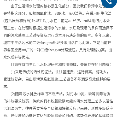
由于生活污水处理的核心是生化部分，因此我们称污水处理工艺
是特指这部分，如接触氧化法、SBR法、A/O法等。在采用用生化法
(包括厌氧和好氧)处理生活污水在目前是
zui
经济、
zui
适用的污水处
理工艺，在处理时根据生活污水的水量、水质及现场的条件而选择不
同的污水处理工艺对投资及运行成本具有决定性的影响。多年以来，
城市中生活污水的二级
shengwu
处理多采用活性污泥法，它是当前世
界各国应用
zui
广的一种二级
shengwu
处理流程，具有处理能力高，出
水水质好等优点。
目前在城市生活污水处理研究和应用领域，普遍存在的问题有：
(1)采用传统的活性污泥法，往往基建费、运行费高，能耗大，
管理较复杂，易出现污泥膨胀现象;工艺设备不能满足高效低耗的要
求。
(2)随着污水排放标准的不断严格，对污水中氮、磷等营养物质
的排放要求较高，传统的具有脱氮除磷功能的污水处理工艺多以活性
污泥法为主，往往需要将多个厌氧和好氧反应池串联，形成多级反应
池，通过增加内循环来达到脱氮除磷的目的，这势必要增加基建投资