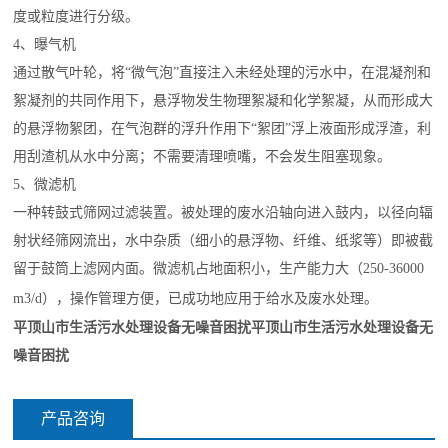
度或粒度进行分级。
4、曝气机
通过散气叶轮，将“微气泡”直接注入未经处理的污水中，在混凝剂和
絮凝剂的共同作用下，悬浮物发生物理絮凝和化学絮凝，从而形成大
的悬浮物絮团，在气泡群的浮升作用下“絮团”浮上液面形成浮渣，利
用刮渣机从水中分离；不需要清理喷嘴，不会发生阻塞现象。
5、微滤机
一种转鼓式筛网过滤装置。被处理的废水沿轴向进入鼓内，以径向辐
射状经筛网流出，水中杂质（细小的悬浮物、纤维、纸浆等）即被截
留于鼓筒上滤网内面。微滤机占地面积小，生产能力大（250-36000
m3/d），操作管理方便，已成功地应用于给水及废水处理。
平顶山市生活污水处理设备无噪音困扰
平顶山市生活污水处理设备无
噪音困扰
产品咨询