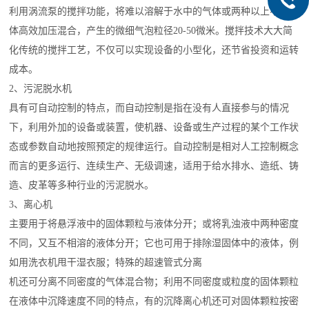
利用涡流泵的搅拌功能，将难以溶解于水中的气体或两种以上不同液
体高效加压混合，产生的微细气泡粒径20-50微米。搅拌技术大大简
化传统的搅拌工艺，不仅可以实现设备的小型化，还节省投资和运转
成本。
2、污泥脱水机
具有可自动控制的特点，而自动控制是指在没有人直接参与的情况
下，利用外加的设备或装置，使机器、设备或生产过程的某个工作状
态或参数自动地按照预定的规律运行。自动控制是相对人工控制概念
而言的更多运行、连续生产、无级调速，适用于给水排水、造纸、铸
造、皮革等多种行业的污泥脱水。
3、离心机
主要用于将悬浮液中的固体颗粒与液体分开；或将乳浊液中两种密度
不同，又互不相溶的液体分开；它也可用于排除湿固体中的液体，例
如用洗衣机甩干湿衣服；特殊的超速管式分离
机还可分离不同密度的气体混合物；利用不同密度或粒度的固体颗粒
在液体中沉降速度不同的特点，有的沉降离心机还可对固体颗粒按密