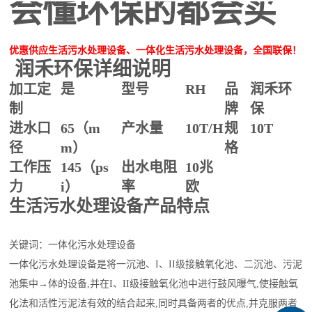
会懂环保的都会买
优惠供应生活污水处理设备、一体化生活污水处理设备，全国联保！
润禾环保详细说明
加工定
是
型号
RH
品
润禾环
制
牌
保
进水口
65（m
产水量
10T/H
规
10T
径
m）
格
工作压
145（ps
出水电阻
10兆
力
i）
率
欧
生活污水处理设备产品特点
关键词：一体化污水处理设备
一体化污水处理设备是将一沉池、I、II级接触氧化池、二沉池、污泥
池集中→体的设备,并在I、II级接触氧化池中进行鼓风曝气,使接触氧
化法和活性污泥法有效的结合起来,同时具备两者的优点,并克服两者